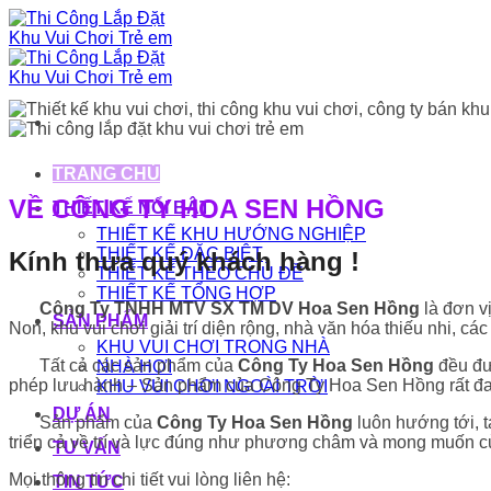
Bỏ
qua
nội
dung
TRANG CHỦ
VỀ CÔNG TY HOA SEN HỒNG
THIẾT KẾ NỔI BẬT
THIẾT KẾ KHU HƯỚNG NGHIỆP
THIẾT KẾ ĐẶC BIỆT
Kính thưa quý khách hàng !
THIẾT KẾ THEO CHỦ ĐỀ
THIẾT KẾ TỔNG HỢP
Công Ty TNHH MTV SX TM DV
Hoa Sen Hồng
là đơn v
SẢN PHẨM
Non, khu vui chơi giải trí diện rộng, nhà văn hóa thiếu nhi, các
KHU VUI CHƠI TRONG NHÀ
Tất cả các sản phẩm của
Công Ty Hoa Sen Hồng
đều đư
NHÀ HƠI
phép lưu hành – Sản phẩm của Công Ty Hoa Sen Hồng rất đa d
KHU VUI CHƠI NGOÀI TRỜI
DỰ ÁN
Sản phẩm của
Công Ty
Hoa Sen Hồng
luôn hướng tới, t
triển cả về trí và lực đúng như phương châm và mong muốn c
TƯ VẤN
Mọi thông tin chi tiết vui lòng liên hệ:
TIN TỨC