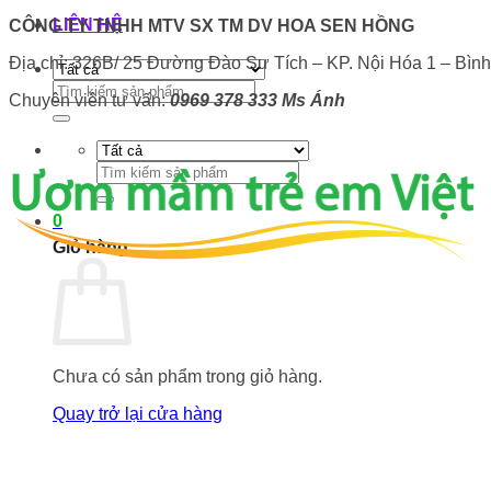
LIÊN HỆ
CÔNG TY TNHH MTV SX TM DV HOA SEN HỒNG
Địa chỉ: 326B/ 25 Đường Đào Sư Tích – KP. Nội Hóa 1 – Bìn
Tìm
Chuyên viên tư vấn:
0969 378 333 Ms Ánh
kiếm:
Tìm
kiếm:
0
Giỏ hàng
Chưa có sản phẩm trong giỏ hàng.
Quay trở lại cửa hàng