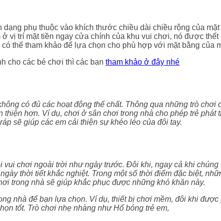
 dạng phụ thuộc vào khích thước chiều dài chiều rộng của mặt 
 ở vị trí mặt tiền ngay cửa chính của khu vui chơi, nó được thế
 có thể tham khảo để lựa chọn cho phù hợp với mặt bằng của m
nh cho các bé chơi thì các bạn
tham khảo ở đây nhé
hông có đủ các hoạt động thể chất. Thông qua những trò chơi đó
thiện hơn. Ví dụ, chơi ở sân chơi trong nhà cho phép trẻ phát t
áp sẽ giúp các em cải thiện sự khéo léo của đôi tay.
i vui chơi ngoài trời như ngày trước. Đôi khi, ngay cả khi chún
ngày thời tiết khắc nghiệt. Trong một số thời điểm đặc biệt, n
chơi trong nhà sẽ giúp khắc phục được những khó khăn này.
ong nhà để bạn lựa chọn. Ví dụ, thiết bị chơi mềm, đôi khi được 
ọn tốt. Trò chơi nhẹ nhàng như Hố bóng trẻ em,