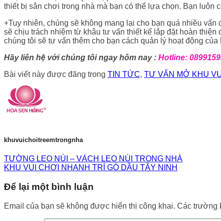
thiết bị sân chơi trong nhà mà bạn có thể lựa chọn. Bạn luôn c
+Tuy nhiên, chúng sẽ không mang lại cho bạn quá nhiều vấn đề
sẽ chịu trách nhiệm từ khâu tư vấn thiết kế lắp đặt hoàn thiện
chúng tôi sẽ tư vấn thêm cho bạn cách quản lý hoạt động của k
Hãy liên hệ với chúng tôi ngay hôm nay :
Hotline: 089915
Bài viết này được đăng trong
TIN TỨC
,
TƯ VẤN MỞ KHU VU
khuvuichoitreemtrongnha
TƯỜNG LEO NÚI – VÁCH LEO NÚI TRONG NHÀ
KHU VUI CHƠI NHANH TRÍ GÒ DẦU TÂY NINH
Để lại một bình luận
Email của bạn sẽ không được hiển thị công khai.
Các trường 