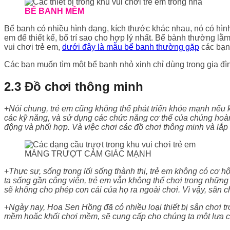
BỂ BANH MỀM
Bể banh có nhiều hình dạng, kích thước khác nhau, nó có hình
em để thiết kế, bố trí sao cho hợp lý nhất. Bể bành thường lằm
vui chơi trẻ em,
dưới đây là mẫu bể banh thường gặp
các bạn
Các bạn muốn tìm một bể banh nhỏ xinh chỉ dùng trong gia đì
2.3 Đồ chơi thông minh
+
Nói chung, trẻ em cũng không thể phát triển khỏe mạnh nếu k
các kỹ năng, và sử dụng các chức năng cơ thể của chúng hoàn 
động và phối hợp. Và việc chơi các đồ chơi thông minh và lắp r
MÁNG TRƯỢT CẢM GIÁC MẠNH
+
Thực sự, sống trong lối sống thành thị, trẻ em không có cơ hộ
ta sống gần công viên, trẻ em vẫn không thể chơi trong những 
sẽ không cho phép con cái của họ ra ngoài chơi. Vì vậy, sân 
+
Ngày nay, Hoa Sen Hồng đã có nhiều loại thiết bị sân chơi tr
mềm hoặc khối chơi mềm, sẽ cung cấp cho chúng ta một lựa ch