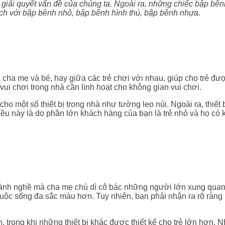
giải quyết vấn đề của chúng ta. Ngoài ra, những chiếc bập bên
thích với bập bênh nhỏ, bập bênh hình thú, bập bênh nhựa.
a cha mẹ và bé, hay giữa các trẻ chơi với nhau, giúp cho trẻ đ
u vui chơi trong nhà cần linh hoạt cho không gian vui chơi.
cho một số thiết bị trong nhà như tường leo núi. Ngoài ra, thiết
iều này là do phần lớn khách hàng của bạn là trẻ nhỏ và họ có
gành nghề mà cha mẹ chú dì cô bác những người lớn xung qua
ộc sống đa sắc màu hơn. Tuy nhiên, bạn phải nhận ra rõ ràng r
inh, trong khi những thiết bị khác được thiết kế cho trẻ lớn hơn. 