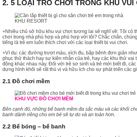
2. 5
LOẠI TRÒ CHƠI TRONG KHU VUI
KHU RESORT
+Nhiều chủ sở hữu khu vui chơi tương lai sẽ nghĩ về: Tôi có th
chơi trong nhà phù hợp và phù hợp với tôi? Chắc chắn, chúng 
tiếng là trẻ em luôn thích chơi với các loại thiết bị vui chơi.
+Ví dụ: các đường trượt màu, xích đu, bập bênh đơn giản nhưn
phục thử thách hay sự kiên nhẫn của trẻ, hay các khu thử vai 
động khác nhau này. Đối với trẻ sơ sinh và trẻ mới biết đi, 
dựng hình khối sẽ rất thú vị và hữu ích cho sự phát triển các g
2.1 Đồ chơi mềm
KHU VỰC ĐỒ CHƠI MỀM
Bên cạnh đó, những bể banh mềm đa sắc màu và các khối chơi m
banh dành riêng cho em bé sẽ tự do và an toàn hơn
.
2.2 Bể bóng – bể banh