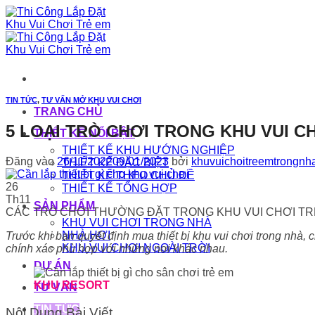
Bỏ
qua
nội
dung
TIN TỨC
,
TƯ VẤN MỞ KHU VUI CHƠI
TRANG CHỦ
5 LOẠI TRÒ CHƠI TRONG KHU VUI C
THIẾT KẾ NỔI BẬT
THIẾT KẾ KHU HƯỚNG NGHIỆP
Đăng vào
26/11/2022
09/01/2023
bởi
khuvuichoitreemtrongnh
THIẾT KẾ ĐẶC BIỆT
THIẾT KẾ THEO CHỦ ĐỀ
26
THIẾT KẾ TỔNG HỢP
Th11
SẢN PHẨM
CÁC TRÒ CHƠI THƯỜNG ĐẶT TRONG KHU VUI CHƠI T
KHU VUI CHƠI TRONG NHÀ
NHÀ HƠI
Trước khi bạn quyết định mua thiết bị khu vui chơi trong nhà, c
KHU VUI CHƠI NGOÀI TRỜI
chính xác phù hợp với những nơi khác nhau.
DỰ ÁN
KHU RESORT
TƯ VẤN
TIN TỨC
Nội Dung Bài Viết