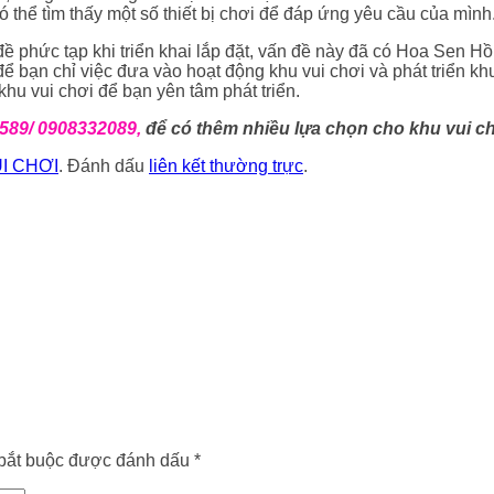
ó thể tìm thấy một số thiết bị chơi để đáp ứng yêu cầu của mình
 phức tạp khi triển khai lắp đặt, vấn đề này đã có Hoa Sen Hồn
 để bạn chỉ việc đưa vào hoạt động khu vui chơi và phát triển kh
hu vui chơi để bạn yên tâm phát triển.
9589/ 0908332089,
để có thêm nhiều lựa chọn cho khu vui ch
I CHƠI
. Đánh dấu
liên kết thường trực
.
bắt buộc được đánh dấu
*