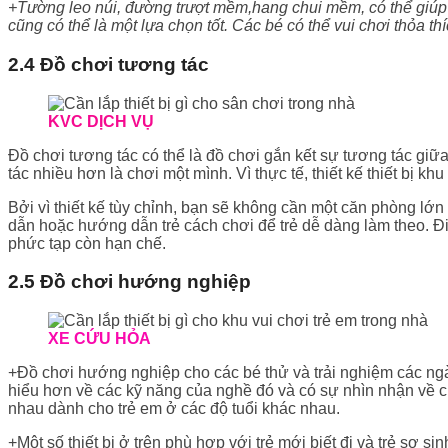
+Tường leo núi, đường trượt mềm,hang chui mềm, có thể giúp 
cũng có thể là một lựa chọn tốt. Các bé có thể vui chơi thỏa 
2.4 Đồ chơi tương tác
KVC DỊCH VỤ
Đồ chơi tương tác có thể là đồ chơi gắn kết sự tương tác giữ
tác nhiều hơn là chơi một mình. Vì thực tế, thiết kế thiết bị kh
Bởi vì thiết kế tùy chỉnh, bạn sẽ không cần một căn phòng lớn 
dẫn hoặc hướng dẫn trẻ cách chơi để trẻ dễ dàng làm theo. Đ
phức tạp còn hạn chế.
2.5 Đồ chơi hướng nghiệp
XE CỨU HỎA
+Đồ chơi hướng nghiệp cho các bé thử và trải nghiệm các n
hiểu hơn về các kỹ năng của nghề đó và có sự nhìn nhận về cu
nhau dành cho trẻ em ở các độ tuổi khác nhau.
+Một số thiết bị ở trên phù hợp với trẻ mới biết đi và trẻ sơ s