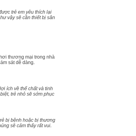
được trẻ em yêu thích lại
hư vậy sẽ cần thiết bị sân
chơi thương mại trong nhà
iám sát dễ dàng.
i ích về thể chất và tinh
c biệt, trẻ nhỏ sẽ sớm phục
rẻ bị bệnh hoặc bị thương
húng sẽ cảm thấy rất vui.