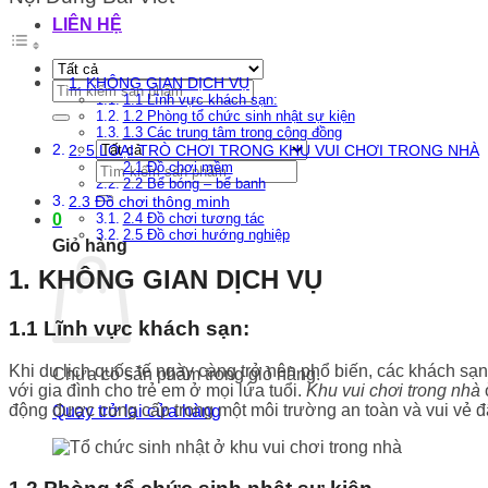
LIÊN HỆ
1. KHÔNG GIAN DỊCH VỤ
Tìm
1.1 Lĩnh vực khách sạn:
kiếm:
1.2 Phòng tổ chức sinh nhật sự kiện
1.3 Các trung tâm trong cộng đồng
2. 5 LOẠI TRÒ CHƠI TRONG KHU VUI CHƠI TRONG NHÀ
Tìm
2.1 Đồ chơi mềm
2.2 Bể bóng – bể banh
kiếm:
2.3 Đồ chơi thông minh
0
2.4 Đồ chơi tương tác
2.5 Đồ chơi hướng nghiệp
Giỏ hàng
1. KHÔNG GIAN DỊCH VỤ
1.1 Lĩnh vực khách sạn:
Khi du lịch quốc tế ngày càng trở nên phổ biến, các khách sạn 
Chưa có sản phẩm trong giỏ hàng.
với gia đình cho trẻ em ở mọi lứa tuổi.
Khu vui chơi trong nhà
động được cung cấp trong một môi trường an toàn và vui vẻ 
Quay trở lại cửa hàng