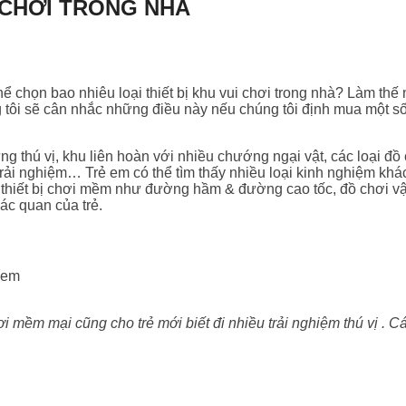
 CHƠI TRONG NHÀ
ể chọn bao nhiêu loại thiết bị khu vui chơi trong nhà? Làm thế 
tôi sẽ cân nhắc những điều này nếu chúng tôi định mua một số t
g thú vị, khu liên hoàn với nhiều chướng ngại vật, các loại đồ
trải nghiệm… Trẻ em có thể tìm thấy nhiều loại kinh nghiệm khá
các thiết bị chơi mềm như đường hầm & đường cao tốc, đồ chơi v
iác quan của trẻ.
ềm mại cũng cho trẻ mới biết đi nhiều trải nghiệm thú vị .
Cá