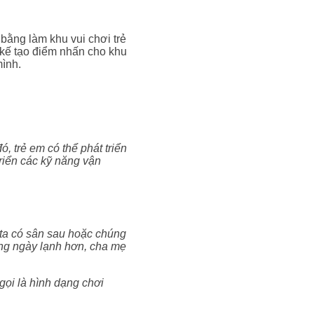
bằng làm khu vui chơi trẻ
t kế tạo điểm nhấn cho khu
ình.
, trẻ em có thể phát triển
riển các kỹ năng vận
g ta có sân sau hoặc chúng
hững ngày lạnh hơn, cha mẹ
gọi là hình dạng chơi