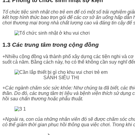
1.2 Phòng tổ chức sinh nhật sự kiện
Tổ chức tiệc sinh nhật cho trẻ em để có một số trải nghiệm giả
kết hợp hình thức bao trọn gói để các cơ sở ăn uống hấp dẫn 
chơi thương mại trong nhà chất lượng cao và đáng tin cậy để
1.3
Các trung tâm trong cộng đồng
+Nhiều cộng đồng và thành phố xây dựng các tiện nghi và cơ s
suốt cả năm. Bằng cách này, họ có thể không cần suy nghĩ đến
SẢNH SIÊU THỊ
+
Các ngành chăm sóc sức khỏe: Như chúng ta đã biết, các thiết
thần. Do đó, các trung tâm trị liệu và bệnh viện thích sử dụng c
hồi sau chấn thương hoặc phẫu thuật.
+
Ngoài ra, con của những nhân viên đó sẽ được chăm sóc chu 
có thể giảm thời gian phục hồi thông qua việc chơi. Trong khi 