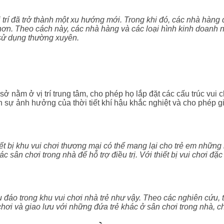
i trí đã trở thành một xu hướng mới. Trong khi đó, các nhà hàng 
hơn. Theo cách này, các nhà hàng và các loại hình kinh doanh n
 sử dụng thường xuyên.
ở nằm ở vị trí trung tâm, cho phép họ lắp đặt các cấu trúc vui 
 sự ảnh hưởng của thời tiết khí hậu khắc nghiệt và cho phép g
 bị khu vui chơi thương mại có thể mang lại cho trẻ em những lợ
ác sân chơi trong nhà để hỗ trợ điều trị. Với thiết bị vui chơi đặ
đáo trong khu vui chơi nhà trẻ như vậy. Theo các nghiên cứu, t
chơi và giao lưu với những đứa trẻ khác ở sân chơi trong nhà, c