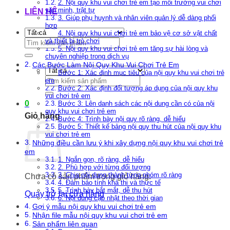
2. Nội quy khu vui chơi trẻ em tạo môi trường vui chơi
văn minh, trật tự
LIÊN HỆ
3. Giúp phụ huynh và nhân viên quản lý dễ dàng phối
hợp
4. Nội quy khu vui chơi trẻ em bảo vệ cơ sở vật chất
Tìm
và thiết bị trò chơi
5. Nội quy khu vui chơi trẻ em tăng sự hài lòng và
kiếm:
chuyên nghiệp trong dịch vụ
Các Bước Làm Nội Quy Khu Vui Chơi Trẻ Em
Bước 1: Xác định mục tiêu của nội quy khu vui chơi trẻ
Tìm
em
kiếm:
Bước 2: Xác định đối tượng áp dụng của nội quy khu
vui chơi trẻ em
0
Bước 3: Lên danh sách các nội dung cần có của nội
quy khu vui chơi trẻ em
Giỏ hàng
Bước 4: Trình bày nội quy rõ ràng, dễ hiểu
Bước 5: Thiết kế bảng nội quy thu hút của nội quy khu
vui chơi trẻ em
Những điều cần lưu ý khi xây dựng nội quy khu vui chơi trẻ
em
1. Ngắn gọn, rõ ràng, dễ hiểu
2. Phù hợp với từng đối tượng
3. Chia nội dung thành từng nhóm rõ ràng
Chưa có sản phẩm trong giỏ hàng.
4. Đảm bảo tính khả thi và thực tế
5. Trình bày bắt mắt, dễ thu hút
Quay trở lại cửa hàng
6. Nội dung cập nhật theo thời gian
Gợi ý mẫu nội quy khu vui chơi trẻ em
Nhận file mẫu nội quy khu vui chơi trẻ em
Sản phẩm liên quan