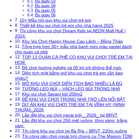
Đu quay 03
Đu quay 04
Đu quay 05
Đu quay 06
10+ Mẫu nội quy khu vui chơi trẻ em
Thiết kế khu vui chơi trẻ em cho nhà hàng 2025
Thi công khu vui chơi Dream Kids tại AEON Mall Huế |
2024.
Khu Vui Chơi Happy House Cao Lãnh – Đồng Tháp
Tổng hợp hơn 30+ mẫu nhà banh mini màu pastel dành
cho quán cà phê
TOP 13 QUÁN CÀ PHÊ CÓ KHU VUI CHƠI TRẺ EM TẠI
HCM.
Đồ chơi hướng nghiệp và 05 lợi ích không thể ngờ.
Diện tích mặt bằng mở khu vui chơi trẻ em cần bao
nhiêu?
MỞ KHU VUI CHƠI DIỆN TÍCH BAO NHIÊU LÀ ĐỦ
TƯỜNG LEO NÚI – VÁCH LEO NÚI TRONG NHÀ
Khu vui chơi Savani kid 200m2
ĐỂ KHU VUI CHƠI TRONG NHÀ TRỞ LÊN NỔI BẬT
DỰ ÁN KHU VUI CHƠI TRẺ EM TẠI VĨNH HY (NINH
THUẬN)_2026
Lắp đặt khu vui chơi ngoài trời _ 2026_ tại BRVT
Lắp đặt khu vui chơi 250 mét vuông, tông vàng, trắng,
xám.
Thi công khu vui chơi tại Bà Rịa – BRVT, 220m vuông
Thi công sân chơi ngoài trời chung cư The Maison TDM,