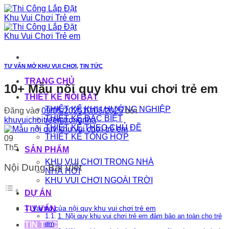
Bỏ
qua
nội
dung
TƯ VẤN MỞ KHU VUI CHƠI
,
TIN TỨC
TRANG CHỦ
10+ Mẫu nội quy khu vui chơi trẻ em
THIẾT KẾ NỔI BẬT
THIẾT KẾ KHU HƯỚNG NGHIỆP
Đăng vào
09/05/2025
10/05/2025
bởi
THIẾT KẾ ĐẶC BIỆT
khuvuichoitreemtrongnha
THIẾT KẾ THEO CHỦ ĐỀ
THIẾT KẾ TỔNG HỢP
09
Th5
SẢN PHẨM
KHU VUI CHƠI TRONG NHÀ
Nội Dung Bài Viết
NHÀ HƠI
KHU VUI CHƠI NGOÀI TRỜI
DỰ ÁN
Vai trò của nội quy khu vui chơi trẻ em
TƯ VẤN
1. Nội quy khu vui chơi trẻ em đảm bảo an toàn cho trẻ
em
TIN TỨC