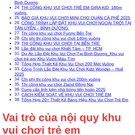
Bình Dương
THI CÔNG KHU VUI CHƠI TRẺ EM GIRA KID, 180m
vuông.
BÁO GIÁ KHU VUI CHƠI MINI CHO QUÁN CÀ PHÊ 2025
CÔNG TRÌNH LẮP ĐẶT KHU VUI CHƠI NGOÀI TRỜI TẠI
TÂN UYÊN – BÌNH DƯƠNG.
Thi công khu vui chơi Funny Bến Tre
Chi phí thi công khu vui chơi 140m vuông
THI CÔNG KHU VUI CHƠI TẠI BẾN TRE.
Lắp đặt khu vui chơi Khiết Tâm – TP. HCM
Dự Án Lắp Đặt Khu Vui Chơi Tại Bình Dương_Khu vui
chơi trẻ em Khu Vườn Màu Tím
Tổng Hợp Thiết Kế Khu Vui Chơi 200 Mét Vuông
Công Trình Lắp Đặt Khu Vui Chơi Kidz Wonder – Huế
2025
Chi phí thi công khu vui chơi 200m vuông
Thi công khu vui chơi Zland Đồng Nai
Cung cấp linh kiện nhà bóng liên hoàn 2025
CÁCH KIỂM SOÁT VÉ KHU VUI CHƠI TRẺ EM
Tổng Hợp 20+ Thiết Kế Bảng Hiệu Khu Vui Chơi Trẻ Em
Vai trò của nội quy khu
vui chơi trẻ em