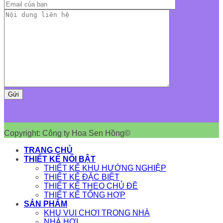
Copyright: Công ty Hoa Sen Hồng©
TRANG CHỦ
THIẾT KẾ NỔI BẬT
THIẾT KẾ KHU HƯỚNG NGHIỆP
THIẾT KẾ ĐẶC BIỆT
THIẾT KẾ THEO CHỦ ĐỀ
THIẾT KẾ TỔNG HỢP
SẢN PHẨM
KHU VUI CHƠI TRONG NHÀ
NHÀ HƠI