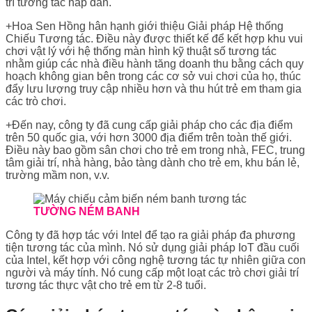
trí tương tác hấp dẫn.
+Hoa Sen Hồng hân hạnh giới thiệu Giải pháp Hệ thống
Chiếu Tương tác. Điều này được thiết kế để kết hợp khu vui
chơi vật lý với hệ thống màn hình kỹ thuật số tương tác
nhằm giúp các nhà điều hành tăng doanh thu bằng cách quy
hoạch không gian bên trong các cơ sở vui chơi của họ, thúc
đẩy lưu lượng truy cập nhiều hơn và thu hút trẻ em tham gia
các trò chơi.
+Đến nay, công ty đã cung cấp giải pháp cho các địa điểm
trên 50 quốc gia, với hơn 3000 địa điểm trên toàn thế giới.
Điều này bao gồm sân chơi cho trẻ em trong nhà, FEC, trung
tâm giải trí, nhà hàng, bảo tàng dành cho trẻ em, khu bán lẻ,
trường mầm non, v.v.
TƯỜNG NÉM BANH
Công ty đã hợp tác với Intel để tạo ra giải pháp đa phương
tiện tương tác của mình. Nó sử dụng giải pháp IoT đầu cuối
của Intel, kết hợp với công nghệ tương tác tự nhiên giữa con
người và máy tính. Nó cung cấp một loạt các trò chơi giải trí
tương tác thực vật cho trẻ em từ 2-8 tuổi.