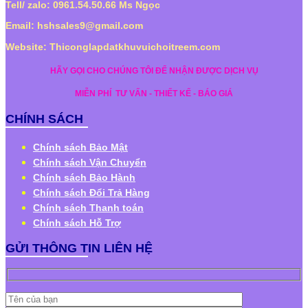
Tell/ zalo: 0961.54.50.66 Ms Ngọc
Email: hshsales9@gmail.com
Website: Thiconglapdatkhuvuichoitreem.com
HÃY GỌI CHO CHÚNG TÔI ĐỂ NHẬN ĐƯỢC DỊCH VỤ
MIỄN PHÍ
TƯ VẤN - THIẾT KẾ - BÁO GIÁ
CHÍNH SÁCH
Chính sách Bảo Mật
Chính sách Vận Chuyển
Chính sách Bảo Hành
Chính sách Đổi Trả Hàng
Chính sách Thanh toán
Chính sách Hỗ Trợ
GỬI THÔNG TIN LIÊN HỆ