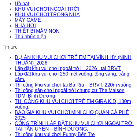
Hồ hạt
KHU VUI CHƠI NGOÀI TRỜI
KHU VUI CHƠI TRONG NHÀ
MÁY GAME
NHÀ HƠI
THIẾT BỊ MẦM NON
Thú nhún điện
Tin tức
DỰ ÁN KHU VUI CHƠI TRẺ EM TẠI VĨNH HY (NINH
THUẬN)_2026
Lắp đặt khu vui chơi ngoài trời _ 2026_ tại BRVT
Lắp đặt khu vui chơi 250 mét vuông, tông vàng, trắng,
xám.
Thi công khu vui chơi tại Bà Rịa – BRVT, 220m vuông
Thi công sân chơi ngoài trời chung cư The Maison
TDM, Bình Dương
THI CÔNG KHU VUI CHƠI TRẺ EM GIRA KID, 180m
vuông.
BÁO GIÁ KHU VUI CHƠI MINI CHO QUÁN CÀ PHÊ
2025
CÔNG TRÌNH LẮP ĐẶT KHU VUI CHƠI NGOÀI TRỜI
TẠI TÂN UYÊN – BÌNH DƯƠNG.
Thi công khu vui chơi Funny Bến Tre