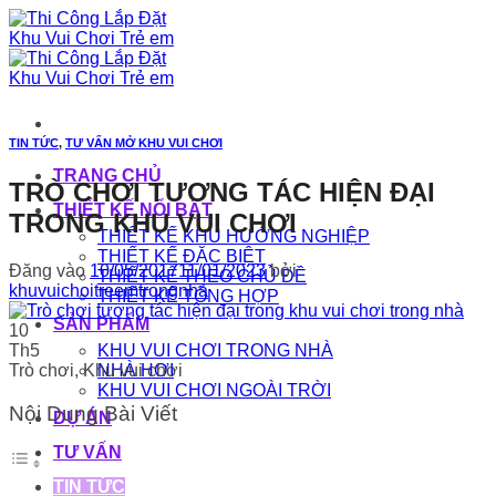
Bỏ
qua
nội
dung
TIN TỨC
,
TƯ VẤN MỞ KHU VUI CHƠI
TRANG CHỦ
TRÒ CHƠI TƯƠNG TÁC HIỆN ĐẠI
THIẾT KẾ NỔI BẬT
TRONG KHU VUI CHƠI
THIẾT KẾ KHU HƯỚNG NGHIỆP
THIẾT KẾ ĐẶC BIỆT
Đăng vào
10/05/2017
11/01/2023
bởi
THIẾT KẾ THEO CHỦ ĐỀ
khuvuichoitreemtrongnha
THIẾT KẾ TỔNG HỢP
SẢN PHẨM
10
Th5
KHU VUI CHƠI TRONG NHÀ
Trò chơi, Khu vui chơi
NHÀ HƠI
KHU VUI CHƠI NGOÀI TRỜI
Nội Dung Bài Viết
DỰ ÁN
TƯ VẤN
TIN TỨC