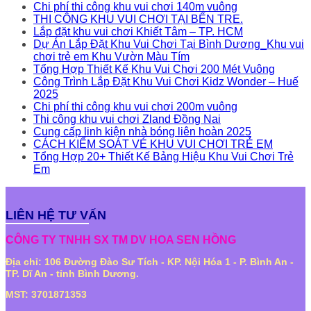
Chi phí thi công khu vui chơi 140m vuông
THI CÔNG KHU VUI CHƠI TẠI BẾN TRE.
Lắp đặt khu vui chơi Khiết Tâm – TP. HCM
Dự Án Lắp Đặt Khu Vui Chơi Tại Bình Dương_Khu vui
chơi trẻ em Khu Vườn Màu Tím
Tổng Hợp Thiết Kế Khu Vui Chơi 200 Mét Vuông
Công Trình Lắp Đặt Khu Vui Chơi Kidz Wonder – Huế
2025
Chi phí thi công khu vui chơi 200m vuông
Thi công khu vui chơi Zland Đồng Nai
Cung cấp linh kiện nhà bóng liên hoàn 2025
CÁCH KIỂM SOÁT VÉ KHU VUI CHƠI TRẺ EM
Tổng Hợp 20+ Thiết Kế Bảng Hiệu Khu Vui Chơi Trẻ
Em
LIÊN HỆ TƯ VẤN
CÔNG TY TNHH SX TM DV HOA SEN HỒNG
Địa chỉ: 106 Đường Đào Sư Tích - KP. Nội Hóa 1 - P. Bình An -
TP. Dĩ An - tỉnh Bình Dương.
MST: 3701871353