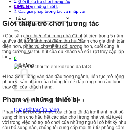
Giới thiệu trò chơi tương tác
LIÊN HỆ
Phạm vị những thiết bị
Các giải pháp tương tác và nhập vai
Giới thiệu trò chơi tương tác
Tìm
kiếm:
+Các sân chơi hiện đại trong nhà đã phát triển trong 5 năm
qua và đã trở thành một điểm thu hút dành cho gia đình toàn
Tìm
diện hơn, phục vụ cho nhiều đối tượng hơn, cuối cùng là
kiếm:
tăng cường sự thu hút của du khách và số lượt truy cập lặp
lại.
0
Giỏ hàng
+Hoa Sen Hồng vẫn dẫn đầu trong ngành, liên tục mở rộng
phạm vi sản phẩm của chúng tôi để đáp ứng nhu cầu luôn
thay đổi của khách hàng.
Phạm vị những thiết bị
Chưa có sản phẩm trong giỏ hàng.
Quay trở lại cửa hàng
Phạm vi thiết bị cảm giác của chúng tôi đã trở thành một bổ
sung chính cho hầu hết các sân chơi trong nhà và rất tuyệt
vời trong việc hỗ trợ trò chơi của những người có bất kỳ nhu
cầu bổ sung nào, chúng tôi cung cấp mọi thứ từ phòng cảm