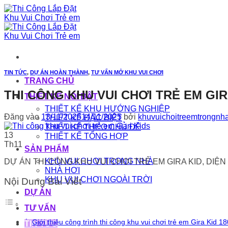
Bỏ
qua
nội
dung
TIN TỨC
,
DỰ ÁN HOÀN THÀNH
,
TƯ VẤN MỞ KHU VUI CHƠI
TRANG CHỦ
THI CÔNG KHU VUI CHƠI TRẺ EM GIRA
THIẾT KẾ NỔI BẬT
THIẾT KẾ KHU HƯỚNG NGHIỆP
Đăng vào
13/11/2025
14/11/2025
bởi
khuvuichoitreemtrongnh
THIẾT KẾ ĐẶC BIỆT
THIẾT KẾ THEO CHỦ ĐỀ
13
THIẾT KẾ TỔNG HỢP
Th11
SẢN PHẨM
KHU VUI CHƠI TRONG NHÀ
DỰ ÁN THI CÔNG KHU VUI CHƠI TRẺ EM GIRA KID, DIỆN
NHÀ HƠI
KHU VUI CHƠI NGOÀI TRỜI
Nội Dung Bài Viết
DỰ ÁN
TƯ VẤN
Giới thiệu công trình thi công khu vui chơi trẻ em Gira Kid 
TIN TỨC