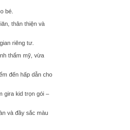
ho bé.
ãn, thân thiện và
ian riêng tư.
tính thẩm mỹ, vừa
điểm đến hấp dẫn cho
 gira kid trọn gói –
oàn và đầy sắc màu