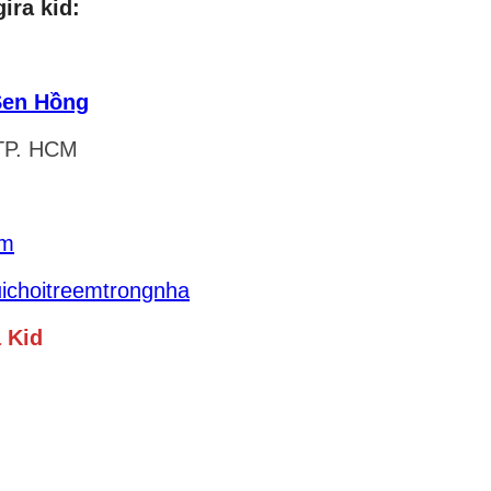
ira kid:
Sen Hồng
 TP. HCM
om
uichoitreemtrongnha
a Kid