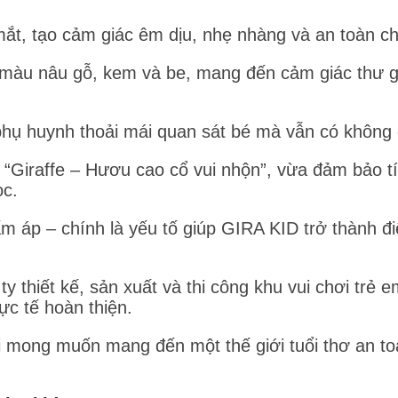
mắt, tạo cảm giác êm dịu, nhẹ nhàng và an toàn c
àu nâu gỗ, kem và be, mang đến cảm giác thư gi
phụ huynh thoải mái quan sát bé mà vẫn có không g
 “Giraffe – Hươu cao cổ vui nhộn”, vừa đảm bảo 
ọc.
ấm áp – chính là yếu tố giúp GIRA KID trở thành 
thiết kế, sản xuất và thi công khu vui chơi trẻ em
ực tế hoàn thiện.
ới mong muốn mang đến một thế giới tuổi thơ an t