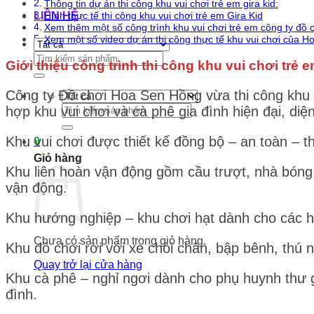
Thông tin dự án thi công khu vui chơi trẻ em gira kid:
LIÊN HỆ
Hình thực tế thi công khu vui chơi trẻ em Gira Kid
Xem thêm một số công trình khu vui chơi trẻ em công ty đồ
Xem một số video dự án thi công thực tế khu vui chơi của 
Tìm
Giới thiệu công trình thi công khu vui chơi trẻ
kiếm:
Công ty Đồ chơi Hoa Sen Hồng vừa thi công khu v
Tìm
hợp khu vui chơi và cà phê gia đình hiện đại, diệ
kiếm:
Khu vui chơi được thiết kế đồng bộ – an toàn – t
0
Giỏ hàng
Khu liên hoàn vận động gồm cầu trượt, nhà bóng,
vận động.
Khu hướng nghiệp – khu chơi hạt dành cho các h
Chưa có sản phẩm trong giỏ hàng.
Khu đồ chơi rời với xe chòi chân, bập bênh, thú n
Quay trở lại cửa hàng
Khu cà phê – nghỉ ngơi dành cho phụ huynh thư gi
đình.