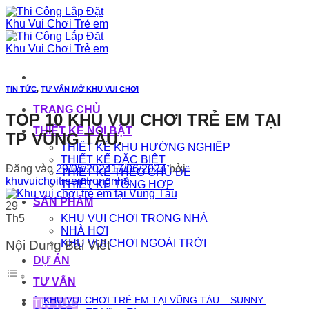
Bỏ
qua
nội
dung
TIN TỨC
,
TƯ VẤN MỞ KHU VUI CHƠI
TRANG CHỦ
TOP 10 KHU VUI CHƠI TRẺ EM TẠI
THIẾT KẾ NỔI BẬT
TP VŨNG TÀU.
THIẾT KẾ KHU HƯỚNG NGHIỆP
THIẾT KẾ ĐẶC BIỆT
Đăng vào
29/05/2024
17/06/2024
bởi
THIẾT KẾ THEO CHỦ ĐỀ
khuvuichoitreemtrongnha
THIẾT KẾ TỔNG HỢP
SẢN PHẨM
29
Th5
KHU VUI CHƠI TRONG NHÀ
NHÀ HƠI
KHU VUI CHƠI NGOÀI TRỜI
Nội Dung Bài Viết
DỰ ÁN
TƯ VẤN
KHU VUI CHƠI TRẺ EM TẠI VŨNG TÀU – SUNNY
TIN TỨC