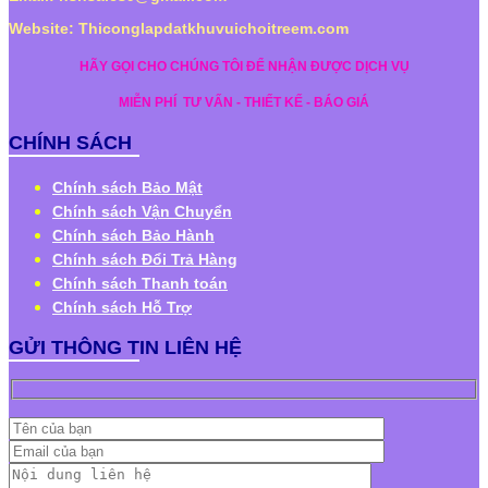
Website: Thiconglapdatkhuvuichoitreem.com
HÃY GỌI CHO CHÚNG TÔI ĐỂ NHẬN ĐƯỢC DỊCH VỤ
MIỄN PHÍ
TƯ VẤN - THIẾT KẾ - BÁO GIÁ
CHÍNH SÁCH
Chính sách Bảo Mật
Chính sách Vận Chuyển
Chính sách Bảo Hành
Chính sách Đổi Trả Hàng
Chính sách Thanh toán
Chính sách Hỗ Trợ
GỬI THÔNG TIN LIÊN HỆ