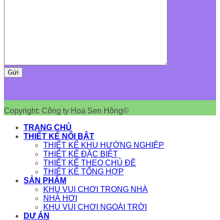
Copyright: Công ty Hoa Sen Hồng©
TRANG CHỦ
THIẾT KẾ NỔI BẬT
THIẾT KẾ KHU HƯỚNG NGHIỆP
THIẾT KẾ ĐẶC BIỆT
THIẾT KẾ THEO CHỦ ĐỀ
THIẾT KẾ TỔNG HỢP
SẢN PHẨM
KHU VUI CHƠI TRONG NHÀ
NHÀ HƠI
KHU VUI CHƠI NGOÀI TRỜI
DỰ ÁN