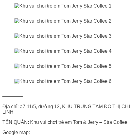
————-
Địa chỉ: a7-11/5, đường 12, KHU TRUNG TÂM ĐÔ THỊ CHÍ
LINH
TÊN QUÁN: Khu vui chơi trẻ em Tom & Jerry – Stra Coffee
Google map: