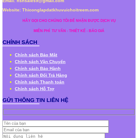
Email: hshsales9@gmail.com
Website: Thiconglapdatkhuvuichoitreem.com
HÃY GỌI CHO CHÚNG TÔI ĐỂ NHẬN ĐƯỢC DỊCH VỤ
MIỄN PHÍ
TƯ VẤN - THIẾT KẾ - BÁO GIÁ
CHÍNH SÁCH
Chính sách Bảo Mật
Chính sách Vận Chuyển
Chính sách Bảo Hành
Chính sách Đổi Trả Hàng
Chính sách Thanh toán
Chính sách Hỗ Trợ
GỬI THÔNG TIN LIÊN HỆ