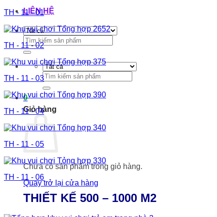
LIÊN HỆ
TH - 11 - 01
Tìm
TH - 11 - 02
kiếm:
Tìm
TH - 11 - 03
kiếm:
0
Giỏ hàng
TH - 11 - 04
TH - 11 - 05
Chưa có sản phẩm trong giỏ hàng.
TH - 11 - 06
Quay trở lại cửa hàng
THIẾT KẾ 500 – 1000 M2