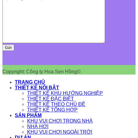
Copyright: Công ty Hoa Sen Hồng©
TRANG CHỦ
THIẾT KẾ NỔI BẬT
THIẾT KẾ KHU HƯỚNG NGHIỆP
THIẾT KẾ ĐẶC BIỆT
THIẾT KẾ THEO CHỦ ĐỀ
THIẾT KẾ TỔNG HỢP
SẢN PHẨM
KHU VUI CHƠI TRONG NHÀ
NHÀ HƠI
KHU VUI CHƠI NGOÀI TRỜI
DỰ ÁN