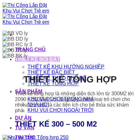
Bỏ
qua
nội
dung
TRANG CHỦ
THIẾT KẾ NỔI BẬT
THIẾT KẾ KHU HƯỚNG NGHIỆP
THIẾT KẾ ĐẶC BIỆT
THIẾT KẾ TỔNG HỢP
THIẾT KẾ THEO CHỦ ĐỀ
THIẾT KẾ TỔNG HỢP
SẢN PHẨM
Thiết kế tổng hợp là những diện tích lớn từ 300M2 tới
KHU VUI CHƠI TRONG NHÀ
2000 – 3000M2 với tổng hợp nhiều loại trò chơi cho
NHÀ HƠI
nhiều lứa tuổi, là các tiện ích cho bé thỏa sức khám
KHU VUI CHƠI NGOÀI TRỜI
phá.
DỰ ÁN
THIẾT KẾ 300 – 500 M2
TƯ VẤN
TIN TỨC