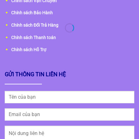
Chính sách Vận Chuyển
Chính sách Bảo Hành
Chính sách Đổi Trả Hàng
Chính sách Thanh toán
Chính sách Hỗ Trợ
GỬI THÔNG TIN LIÊN HỆ