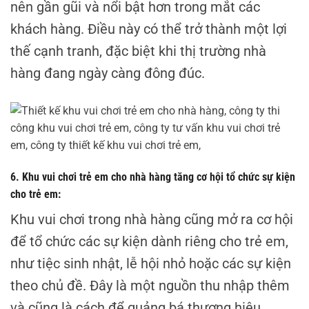
nên gần gũi và nổi bật hơn trong mắt các
khách hàng. Điều này có thể trở thành một lợi
thế cạnh tranh, đặc biệt khi thị trường nhà
hàng đang ngày càng đông đúc.
6.
Khu vui chơi trẻ em cho nhà hàng
tăng cơ hội tổ chức sự kiện
cho trẻ em
:
Khu vui chơi trong nhà hàng cũng mở ra cơ hội
để tổ chức các sự kiện dành riêng cho trẻ em,
như tiệc sinh nhật, lễ hội nhỏ hoặc các sự kiện
theo chủ đề. Đây là một nguồn thu nhập thêm
và cũng là cách để quảng bá thương hiệu.