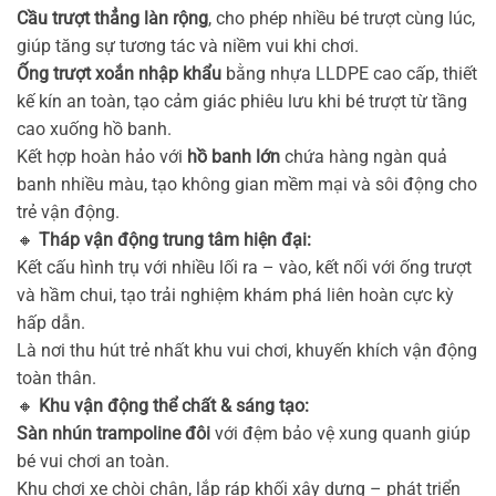
Cầu trượt thẳng làn rộng
, cho phép nhiều bé trượt cùng lúc,
giúp tăng sự tương tác và niềm vui khi chơi.
Ống trượt xoắn nhập khẩu
bằng nhựa LLDPE cao cấp, thiết
kế kín an toàn, tạo cảm giác phiêu lưu khi bé trượt từ tầng
cao xuống hồ banh.
Kết hợp hoàn hảo với
hồ banh lớn
chứa hàng ngàn quả
banh nhiều màu, tạo không gian mềm mại và sôi động cho
trẻ vận động.
🔸
Tháp vận động trung tâm hiện đại:
Kết cấu hình trụ với nhiều lối ra – vào, kết nối với ống trượt
và hầm chui, tạo trải nghiệm khám phá liên hoàn cực kỳ
hấp dẫn.
Là nơi thu hút trẻ nhất khu vui chơi, khuyến khích vận động
toàn thân.
🔸
Khu vận động thể chất & sáng tạo:
Sàn nhún trampoline đôi
với đệm bảo vệ xung quanh giúp
bé vui chơi an toàn.
Khu chơi xe chòi chân, lắp ráp khối xây dựng – phát triển