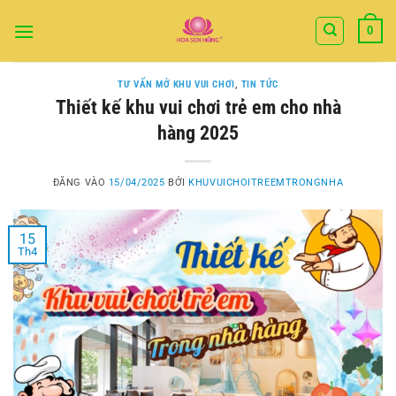
Bỏ
0
qua
nội
dung
TƯ VẤN MỞ KHU VUI CHƠI
,
TIN TỨC
Thiết kế khu vui chơi trẻ em cho nhà
hàng 2025
ĐĂNG VÀO
15/04/2025
BỞI
KHUVUICHOITREEMTRONGNHA
15
Th4