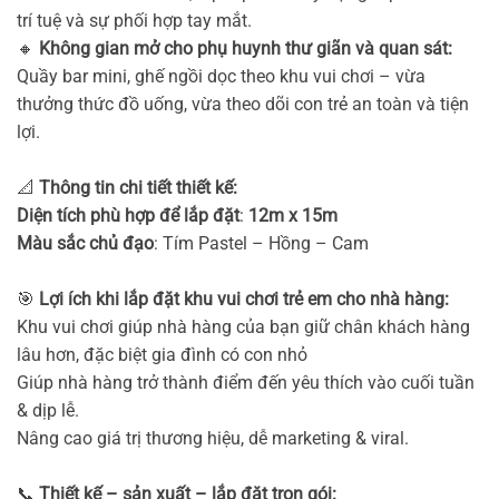
trí tuệ và sự phối hợp tay mắt.
🔸
Không gian mở cho phụ huynh thư giãn và quan sát:
Quầy bar mini, ghế ngồi dọc theo khu vui chơi – vừa
thưởng thức đồ uống, vừa theo dõi con trẻ an toàn và tiện
lợi.
📐
Thông tin chi tiết thiết kế:
Diện tích phù hợp để lắp đặt
:
12m x 15m
Màu sắc chủ đạo
: Tím Pastel – Hồng – Cam
🎯
Lợi ích khi lắp đặt khu vui chơi trẻ em cho nhà hàng:
Khu vui chơi giúp nhà hàng của bạn giữ chân khách hàng
lâu hơn, đặc biệt gia đình có con nhỏ
Giúp nhà hàng trở thành điểm đến yêu thích vào cuối tuần
& dịp lễ.
Nâng cao giá trị thương hiệu, dễ marketing & viral.
📞
Thiết kế – sản xuất – lắp đặt trọn gói: