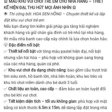
🎡
MẪU KHU VUI CHƠI TRẺ EM CHO NHÀ HÀNG – THIẾT
KẾ HIỆN ĐẠI, THU HÚT MỌI ÁNH NHÌN
🎡
🌟
Thi công bởi: HOA SEN HỒNG – Chuyên thiết kế và lắp
đặt khu vui chơi trẻ em
Nếu bạn đang tìm kiếm giải pháp gia tăng trải nghiệm
khách hàng và giữ chân gia đình có trẻ nhỏ tại nhà hàng,
thì mẫu nhà banh cao cấp này chính là lựa chọn hoàn hảo.
💡
Đặc điểm nổi bật:
✅
Thiết kế nổi bật
với tông màu pastel hiện đại, nổi bật
nhưng vẫn hài hòa – phù hợp với không gian sang trọng
của các nhà hàng, quán cà phê.
✅
Khu vui chơi đa dạng chức năng
: bao gồm cầu trượt trái
tim siêu xinh, hồ banh lớn, nhà liên hoàn, khu leo trèo và
khu trò chơi mềm dành cho bé dưới 3 tuổi.
✅
Chất liệu an toàn, cao cấp
– đảm bảo an toàn tuyệt đối
cho bé khi vui chơi.
✅
Tiết kiệm diện tích – tối ưu không gian
: phù hợp với mặt
bằng có kích thước
6.5m x 15m
, dễ dàng lắp đặt trong nhà