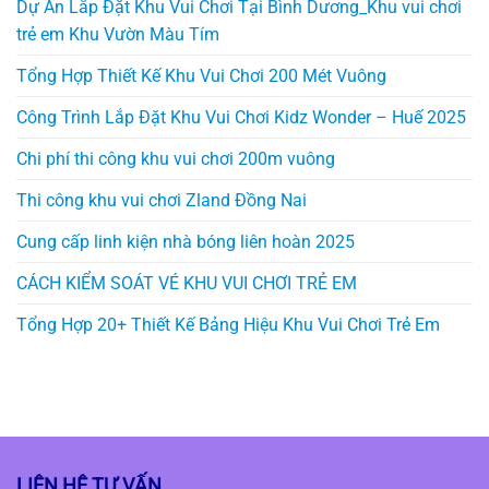
Dự Án Lắp Đặt Khu Vui Chơi Tại Bình Dương_Khu vui chơi
trẻ em Khu Vườn Màu Tím
Tổng Hợp Thiết Kế Khu Vui Chơi 200 Mét Vuông
Công Trình Lắp Đặt Khu Vui Chơi Kidz Wonder – Huế 2025
Chi phí thi công khu vui chơi 200m vuông
Thi công khu vui chơi Zland Đồng Nai
Cung cấp linh kiện nhà bóng liên hoàn 2025
CÁCH KIỂM SOÁT VÉ KHU VUI CHƠI TRẺ EM
Tổng Hợp 20+ Thiết Kế Bảng Hiệu Khu Vui Chơi Trẻ Em
LIÊN HỆ TƯ VẤN