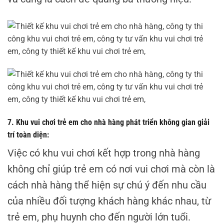
7.
Khu vui chơi trẻ em cho nhà hàng
phát triển không gian giải
trí toàn diện
:
Việc có khu vui chơi kết hợp trong nhà hàng
không chỉ giúp trẻ em có nơi vui chơi mà còn là
cách nhà hàng thể hiện sự chú ý đến nhu cầu
của nhiều đối tượng khách hàng khác nhau, từ
trẻ em, phụ huynh cho đến người lớn tuổi.