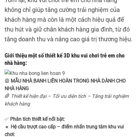
không chỉ giúp tăng cường trải nghiệm của
khách hàng mà còn là một cách hiệu quả để
thu hút và giữ chân khách hàng gia đình, từ đó
tăng doanh thu và nâng cao giá trị thương hiệu.
Giới thiệu một số thiết kế 3D khu vui chơi trẻ em cho
nhà hàng:
🎡
MẪU NHÀ BANH LIÊN HOÀN TRONG NHÀ DÀNH CHO
NHÀ HÀNG
🌈
Thiết kế hiện đại – Tối ưu diện tích – Tăng trải nghiệm
khách hàng
✅
Phân tích thiết kế nổi bật:
🔸
Hệ cầu trượt cao cấp – điểm nhấn trung tâm khu vui
chơi: