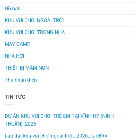
Hồ hạt
KHU VUI CHƠI NGOÀI TRỜI
KHU VUI CHƠI TRONG NHÀ
MÁY GAME
NHÀ HƠI
THIẾT BỊ MẦM NON
Thú nhún điện
TIN TỨC
DỰ ÁN KHU VUI CHƠI TRẺ EM TẠI VĨNH HY (NINH
THUẬN)_2026
Lắp đặt khu vui chơi ngoài trời _ 2026_ tại BRVT