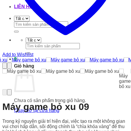
LIÊN HỆ
Tìm
kiếm:
Tìm
kiếm:
Add to Wishlist
0
Giỏ hàng
Chưa có sản phẩm trong giỏ hàng.
Máy game bỏ xu 09
Quay trở lại cửa hàng
Trong kỷ nguyên giải trí hiện đại, việc tạo ra một không gian
vui chơi hấp dẫn, sôi động chính là “chìa khóa vàng” để thu