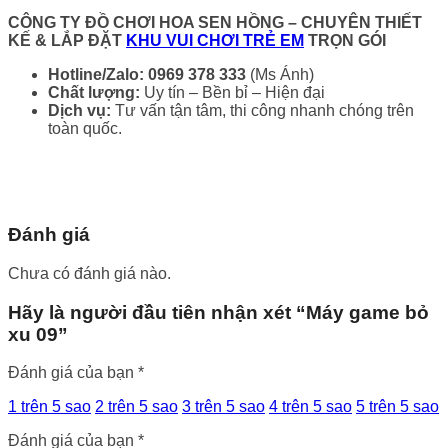
CÔNG TY ĐỒ CHƠI HOA SEN HỒNG
– CHUYÊN THIẾT
KẾ & LẮP ĐẶT
KHU VUI CHƠI TRẺ EM
TRỌN GÓI
Hotline/Zalo:
0969 378 333
(Ms Ánh)
Chất lượng:
Uy tín – Bền bỉ – Hiện đại
Dịch vụ:
Tư vấn tận tâm, thi công nhanh chóng trên
toàn quốc.
Đánh giá
Chưa có đánh giá nào.
Hãy là người đầu tiên nhận xét “Máy game bỏ
xu 09”
Đánh giá của bạn
*
1 trên 5 sao
2 trên 5 sao
3 trên 5 sao
4 trên 5 sao
5 trên 5 sao
Đánh giá của bạn
*