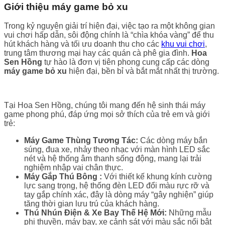
Giới thiệu máy game bỏ xu
Trong kỷ nguyên giải trí hiện đại, việc tạo ra một không gian
vui chơi hấp dẫn, sôi động chính là “chìa khóa vàng” để thu
hút khách hàng và tối ưu doanh thu cho các
khu vui chơi
,
trung tâm thương mại hay các quán cà phê gia đình.
Hoa
Sen Hồng
tự hào là đơn vị tiên phong cung cấp các dòng
máy game bỏ xu
hiện đại, bền bỉ và bắt mắt nhất thị trường.
Tại Hoa Sen Hồng, chúng tôi mang đến hệ sinh thái máy
game phong phú, đáp ứng mọi sở thích của trẻ em và giới
trẻ:
Máy Game Thùng Tương Tác:
Các dòng máy bắn
súng, đua xe, nhảy theo nhạc với màn hình LED sắc
nét và hệ thống âm thanh sống động, mang lại trải
nghiệm nhập vai chân thực.
Máy Gắp Thú Bông :
Với thiết kế khung kính cường
lực sang trọng, hệ thống đèn LED đổi màu rực rỡ và
tay gắp chính xác, đây là dòng máy “gây nghiện” giúp
tăng thời gian lưu trú của khách hàng.
Thú Nhún Điện & Xe Bay Thế Hệ Mới:
Những mẫu
phi thuyền, máy bay, xe cảnh sát với màu sắc nổi bật