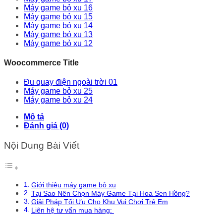
Máy game bỏ xu 16
Máy game bỏ xu 15
Máy game bỏ xu 14
Máy game bỏ xu 13
Máy game bỏ xu 12
Woocommerce Title
Đu quay điện ngoài trời 01
Máy game bỏ xu 25
Máy game bỏ xu 24
Mô tả
Đánh giá (0)
Nội Dung Bài Viết
Giới thiệu máy game bỏ xu
Tại Sao Nên Chọn Máy Game Tại Hoa Sen Hồng?
Giải Pháp Tối Ưu Cho Khu Vui Chơi Trẻ Em
Liên hệ tư vấn mua hàng: