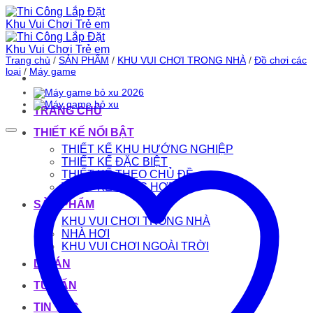
Bỏ
qua
nội
dung
Trang chủ
/
SẢN PHẨM
/
KHU VUI CHƠI TRONG NHÀ
/
Đồ chơi các
loại
/
Máy game
TRANG CHỦ
THIẾT KẾ NỔI BẬT
THIẾT KẾ KHU HƯỚNG NGHIỆP
THIẾT KẾ ĐẶC BIỆT
THIẾT KẾ THEO CHỦ ĐỀ
THIẾT KẾ TỔNG HỢP
SẢN PHẨM
KHU VUI CHƠI TRONG NHÀ
NHÀ HƠI
KHU VUI CHƠI NGOÀI TRỜI
DỰ ÁN
TƯ VẤN
TIN TỨC