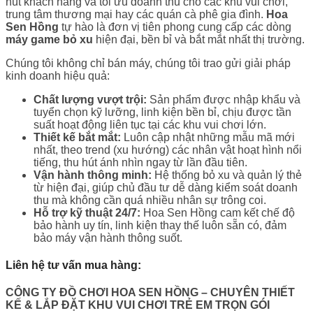
hút khách hàng và tối ưu doanh thu cho các khu vui chơi,
trung tâm thương mại hay các quán cà phê gia đình.
Hoa
Sen Hồng
tự hào là đơn vị tiên phong cung cấp các dòng
máy game bỏ xu
hiện đại, bền bỉ và bắt mắt nhất thị trường.
Chúng tôi không chỉ bán máy, chúng tôi trao gửi giải pháp
kinh doanh hiệu quả:
Chất lượng vượt trội:
Sản phẩm được nhập khẩu và
tuyển chọn kỹ lưỡng, linh kiện bền bỉ, chịu được tần
suất hoạt động liên tục tại các khu vui chơi lớn.
Thiết kế bắt mắt:
Luôn cập nhật những mẫu mã mới
nhất, theo trend (xu hướng) các nhân vật hoạt hình nổi
tiếng, thu hút ánh nhìn ngay từ lần đầu tiên.
Vận hành thông minh:
Hệ thống bỏ xu và quản lý thẻ
từ hiện đại, giúp chủ đầu tư dễ dàng kiểm soát doanh
thu mà không cần quá nhiều nhân sự trông coi.
Hỗ trợ kỹ thuật 24/7:
Hoa Sen Hồng cam kết chế độ
bảo hành uy tín, linh kiện thay thế luôn sẵn có, đảm
bảo máy vận hành thông suốt.
Liên hệ tư vấn mua hàng:
CÔNG TY ĐỒ CHƠI HOA SEN HỒNG
– CHUYÊN THIẾT
KẾ & LẮP ĐẶT KHU VUI CHƠI TRẺ EM TRỌN GÓI