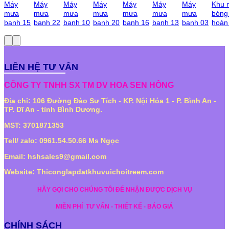
Máy
Máy
Máy
Máy
Máy
Máy
Máy
Khu 
mưa
mưa
mưa
mưa
mưa
mưa
mưa
bóng 
banh 15
banh 22
banh 10
banh 20
banh 16
banh 13
banh 03
hoàn
LIÊN HỆ TƯ VẤN
CÔNG TY TNHH SX TM DV HOA SEN HỒNG
Địa chỉ: 106 Đường Đào Sư Tích - KP. Nội Hóa 1 - P. Bình An -
TP. Dĩ An - tỉnh Bình Dương.
MST: 3701871353
Tell/ zalo: 0961.54.50.66 Ms Ngọc
Email: hshsales9@gmail.com
Website: Thiconglapdatkhuvuichoitreem.com
HÃY GỌI CHO CHÚNG TÔI ĐỂ NHẬN ĐƯỢC DỊCH VỤ
MIỄN PHÍ
TƯ VẤN - THIẾT KẾ - BÁO GIÁ
CHÍNH SÁCH