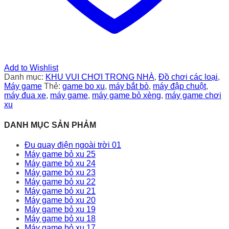
Add to Wishlist
Danh mục:
KHU VUI CHƠI TRONG NHÀ
,
Đồ chơi các loại
,
Máy game
Thẻ:
game bo xu
,
máy bắt bò
,
máy đập chuột
,
máy đua xe
,
máy game
,
máy game bỏ xèng
,
máy game chơi
xu
DANH MỤC SẢN PHẢM
Đu quay điện ngoài trời 01
Máy game bỏ xu 25
Máy game bỏ xu 24
Máy game bỏ xu 23
Máy game bỏ xu 22
Máy game bỏ xu 21
Máy game bỏ xu 20
Máy game bỏ xu 19
Máy game bỏ xu 18
Máy game bỏ xu 17