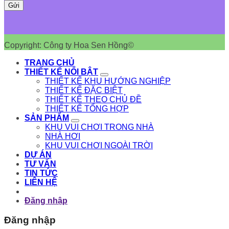
Copyright: Công ty Hoa Sen Hồng©
TRANG CHỦ
THIẾT KẾ NỔI BẬT
THIẾT KẾ KHU HƯỚNG NGHIỆP
THIẾT KẾ ĐẶC BIỆT
THIẾT KẾ THEO CHỦ ĐỀ
THIẾT KẾ TỔNG HỢP
SẢN PHẨM
KHU VUI CHƠI TRONG NHÀ
NHÀ HƠI
KHU VUI CHƠI NGOÀI TRỜI
DỰ ÁN
TƯ VẤN
TIN TỨC
LIÊN HỆ
Đăng nhập
Đăng nhập