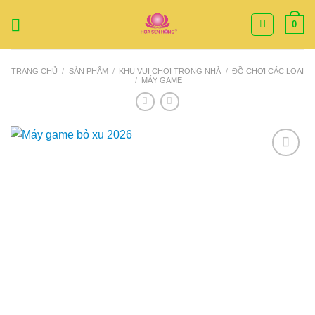
Bỏ
0
qua
nội
dung
TRANG CHỦ
/
SẢN PHẨM
/
KHU VUI CHƠI TRONG NHÀ
/
ĐỒ CHƠI CÁC LOẠI
/
MÁY GAME
Add to
Wishlist