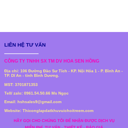
LIÊN HỆ TƯ VẤN
CÔNG TY TNHH SX TM DV HOA SEN HỒNG
Địa chỉ: 106 Đường Đào Sư Tích - KP. Nội Hóa 1 - P. Bình An -
TP. Dĩ An - tỉnh Bình Dương.
MST: 3701871353
Tell/ zalo: 0961.54.50.66 Ms Ngọc
Email: hshsales9@gmail.com
Website: Thiconglapdatkhuvuichoitreem.com
HÃY GỌI CHO CHÚNG TÔI ĐỂ NHẬN ĐƯỢC DỊCH VỤ
MIỄN PHÍ
TƯ VẤN - THIẾT KẾ - BÁO GIÁ