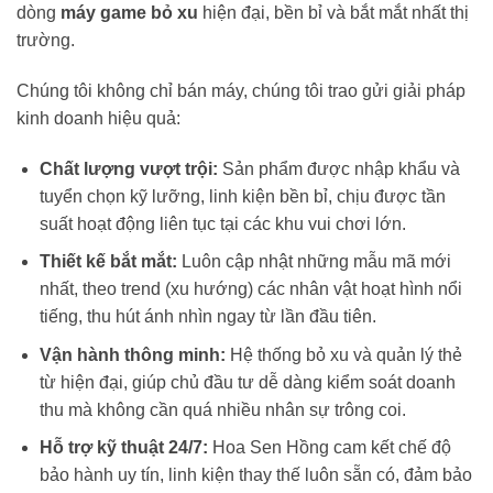
dòng
máy game bỏ xu
hiện đại, bền bỉ và bắt mắt nhất thị
trường.
Chúng tôi không chỉ bán máy, chúng tôi trao gửi giải pháp
kinh doanh hiệu quả:
Chất lượng vượt trội:
Sản phẩm được nhập khẩu và
tuyển chọn kỹ lưỡng, linh kiện bền bỉ, chịu được tần
suất hoạt động liên tục tại các khu vui chơi lớn.
Thiết kế bắt mắt:
Luôn cập nhật những mẫu mã mới
nhất, theo trend (xu hướng) các nhân vật hoạt hình nổi
tiếng, thu hút ánh nhìn ngay từ lần đầu tiên.
Vận hành thông minh:
Hệ thống bỏ xu và quản lý thẻ
từ hiện đại, giúp chủ đầu tư dễ dàng kiểm soát doanh
thu mà không cần quá nhiều nhân sự trông coi.
Hỗ trợ kỹ thuật 24/7:
Hoa Sen Hồng cam kết chế độ
bảo hành uy tín, linh kiện thay thế luôn sẵn có, đảm bảo