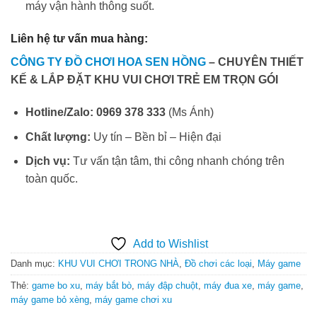
máy vận hành thông suốt.
Liên hệ tư vấn mua hàng:
CÔNG TY ĐỒ CHƠI HOA SEN HỒNG
– CHUYÊN THIẾT
KẾ & LẮP ĐẶT KHU VUI CHƠI TRẺ EM TRỌN GÓI
Hotline/Zalo:
0969 378 333
(Ms Ánh)
Chất lượng:
Uy tín – Bền bỉ – Hiện đại
Dịch vụ:
Tư vấn tận tâm, thi công nhanh chóng trên
toàn quốc.
Add to Wishlist
Danh mục:
KHU VUI CHƠI TRONG NHÀ
,
Đồ chơi các loại
,
Máy game
Thẻ:
game bo xu
,
máy bắt bò
,
máy đập chuột
,
máy đua xe
,
máy game
,
máy game bỏ xèng
,
máy game chơi xu