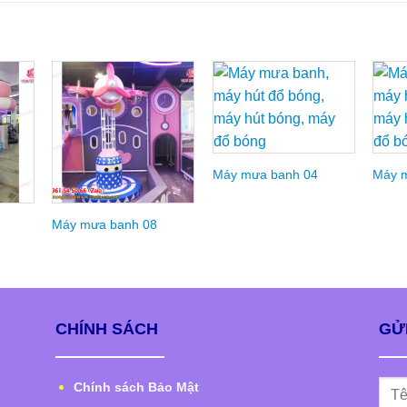
d to
Add to
Add to
hlist
Wishlist
Wishlist
Máy mưa banh 04
Máy 
Máy mưa banh 08
CHÍNH SÁCH
GỬI
Chính sách Bảo Mật