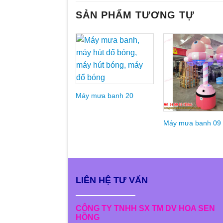
SẢN PHẨM TƯƠNG TỰ
Add to
Ad
Wishlist
Wis
Máy mưa banh 20
Máy mưa banh 09
LIÊN HỆ TƯ VẤN
CÔNG TY TNHH SX TM DV HOA SEN
HỒNG