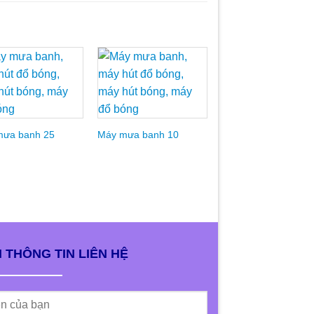
Add to
Add to
Add t
Wishlist
Wishlist
Wishli
mưa banh 25
Máy mưa banh 10
Khu nhà bóng liên h
02
 THÔNG TIN LIÊN HỆ