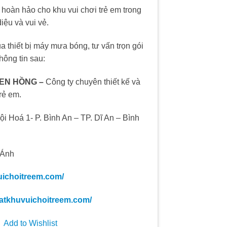
hoàn hảo cho khu vui chơi trẻ em trong
iệu và vui vẻ.
a thiết bị máy mưa bóng, tư vấn trọn gói
thông tin sau:
SEN HỒNG –
Công ty chuyên thiết kế và
trẻ em.
ội Hoá 1- P. Bình An – TP. Dĩ An – Bình
 Ánh
uichoitreem.com/
datkhuvuichoitreem.com/
Add to Wishlist