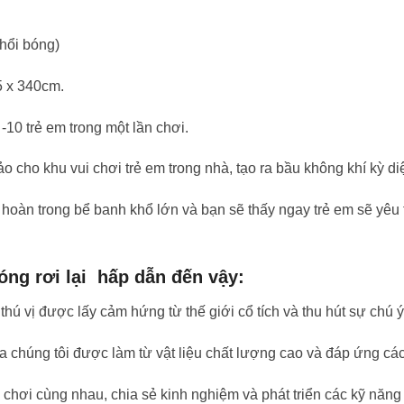
hổi bóng)
5 x 340cm.
0 trẻ em trong một lần chơi.
cho khu vui chơi trẻ em trong nhà, tạo ra bầu không khí kỳ diệ
oàn trong bể banh khổ lớn và bạn sẽ thấy ngay trẻ em sẽ yêu t
ng rơi lại hấp dẫn đến vậy:
thú vị được lấy cảm hứng từ thế giới cổ tích và thu hút sự chú ý
ủa chúng tôi được làm từ vật liệu chất lượng cao và đáp ứng cá
i chơi cùng nhau, chia sẻ kinh nghiệm và phát triển các kỹ năng 