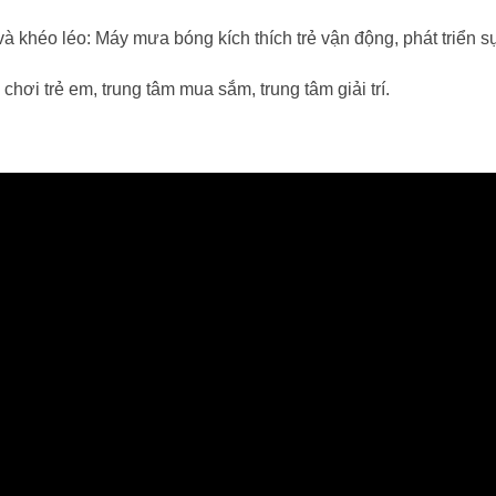
à khéo léo: Máy mưa bóng kích thích trẻ vận động, phát triển s
chơi trẻ em, trung tâm mua sắm, trung tâm giải trí.