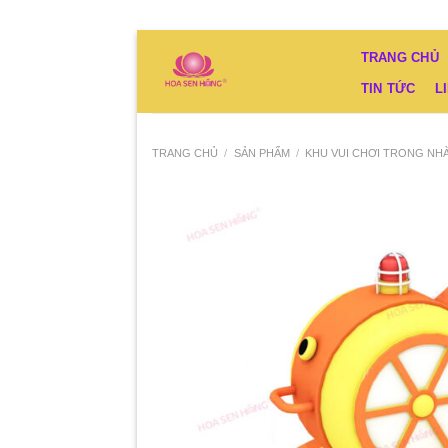
Bỏ
TRANG CHỦ
qua
TIN TỨC
L
nội
dung
TRANG CHỦ
/
SẢN PHẨM
/
KHU VUI CHƠI TRONG NH