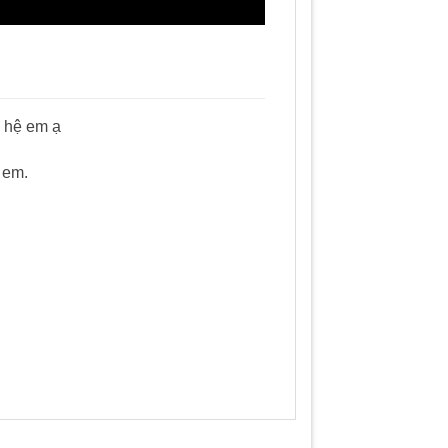
n hệ em ạ
ẻ em.