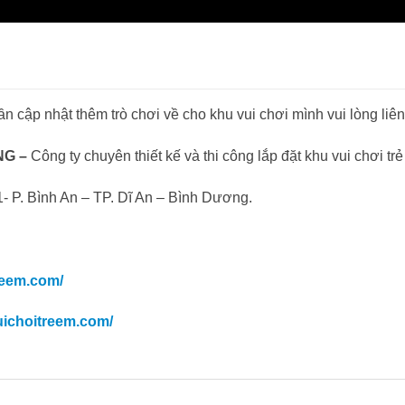
n cập nhật thêm trò chơi về cho khu vui chơi mình vui lòng liê
NG –
Công ty chuyên thiết kế và thi công lắp đặt khu vui chơi tr
- P. Bình An – TP. Dĩ An – Bình Dương.
reem.com/
uichoitreem.com/