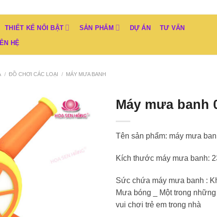
THIẾT KẾ NỔI BẬT
SẢN PHẨM
DỰ ÁN
TƯ VẤN
IÊN HỆ
À
/
ĐỒ CHƠI CÁC LOẠI
/
MÁY MƯA BANH
Máy mưa banh 
Add to
Wishlist
Tên sản phẩm: máy mưa banh
Kích thước máy mưa banh: 2
Sức chứa máy mưa banh : Kho
Mưa bóng _ Một trong những t
vui chơi trẻ em trong nhà