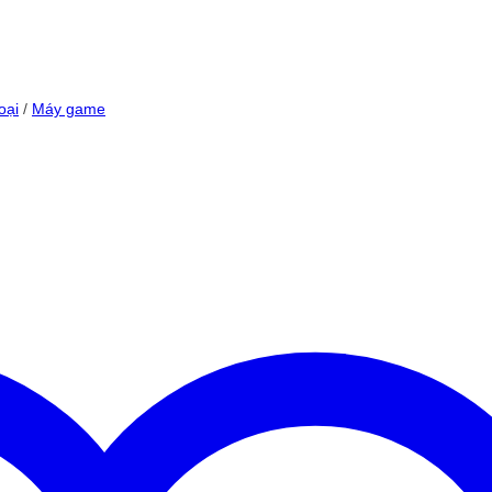
oại
/
Máy game