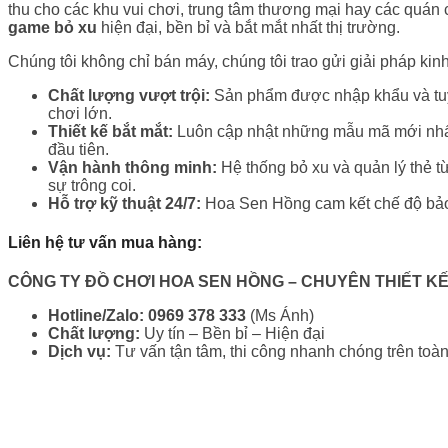
thu cho các khu vui chơi, trung tâm thương mại hay các quán 
game bỏ xu
hiện đại, bền bỉ và bắt mắt nhất thị trường.
Chúng tôi không chỉ bán máy, chúng tôi trao gửi giải pháp kin
Chất lượng vượt trội:
Sản phẩm được nhập khẩu và tuyển
chơi lớn.
Thiết kế bắt mắt:
Luôn cập nhật những mẫu mã mới nhất, 
đầu tiên.
Vận hành thông minh:
Hệ thống bỏ xu và quản lý thẻ t
sự trông coi.
Hỗ trợ kỹ thuật 24/7:
Hoa Sen Hồng cam kết chế độ bảo h
Liên hệ tư vấn mua hàng:
CÔNG TY ĐỒ CHƠI HOA SEN HỒNG
– CHUYÊN THIẾT KẾ
Hotline/Zalo:
0969 378 333
(Ms Ánh)
Chất lượng:
Uy tín – Bền bỉ – Hiện đại
Dịch vụ:
Tư vấn tận tâm, thi công nhanh chóng trên toà