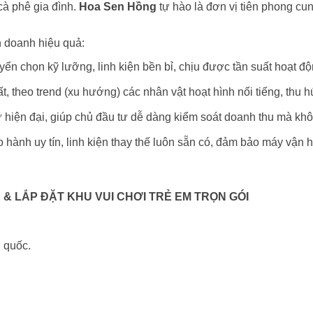
cà phê gia đình.
Hoa Sen Hồng
tự hào là đơn vị tiên phong c
h doanh hiệu quả:
 chọn kỹ lưỡng, linh kiện bền bỉ, chịu được tần suất hoạt động
theo trend (xu hướng) các nhân vật hoạt hình nổi tiếng, thu hú
ừ hiện đại, giúp chủ đầu tư dễ dàng kiểm soát doanh thu mà k
ành uy tín, linh kiện thay thế luôn sẵn có, đảm bảo máy vận h
 & LẮP ĐẶT KHU VUI CHƠI TRẺ EM TRỌN GÓI
n quốc.