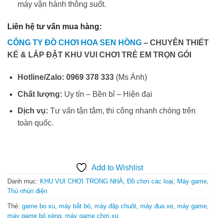
máy vận hành thông suốt.
Liên hệ tư vấn mua hàng:
CÔNG TY ĐỒ CHƠI HOA SEN HỒNG
– CHUYÊN THIẾT
KẾ & LẮP ĐẶT KHU VUI CHƠI TRẺ EM TRỌN GÓI
Hotline/Zalo:
0969 378 333
(Ms Ánh)
Chất lượng:
Uy tín – Bền bỉ – Hiện đại
Dịch vụ:
Tư vấn tận tâm, thi công nhanh chóng trên
toàn quốc.
Add to Wishlist
Danh mục:
KHU VUI CHƠI TRONG NHÀ
,
Đồ chơi các loại
,
Máy game
,
Thú nhún điện
Thẻ:
game bo xu
,
máy bắt bò
,
máy đập chuột
,
máy đua xe
,
máy game
,
máy game bỏ xèng
,
máy game chơi xu