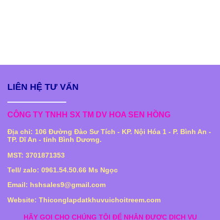
LIÊN HỆ TƯ VẤN
CÔNG TY TNHH SX TM DV HOA SEN HỒNG
Địa chỉ: 106 Đường Đào Sư Tích - KP. Nội Hóa 1 - P. Bình An -
TP. Dĩ An - tỉnh Bình Dương.
MST: 3701871353
Tell/ zalo: 0961.54.50.66 Ms Ngọc
Email: hshsales9@gmail.com
Website: Thiconglapdatkhuvuichoitreem.com
HÃY GỌI CHO CHÚNG TÔI ĐỂ NHẬN ĐƯỢC DỊCH VỤ