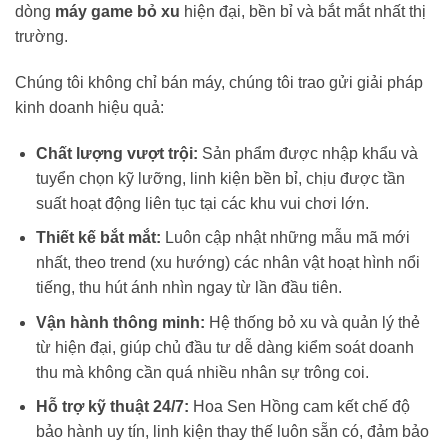
dòng
máy game bỏ xu
hiện đại, bền bỉ và bắt mắt nhất thị
trường.
Chúng tôi không chỉ bán máy, chúng tôi trao gửi giải pháp
kinh doanh hiệu quả:
Chất lượng vượt trội:
Sản phẩm được nhập khẩu và
tuyển chọn kỹ lưỡng, linh kiện bền bỉ, chịu được tần
suất hoạt động liên tục tại các khu vui chơi lớn.
Thiết kế bắt mắt:
Luôn cập nhật những mẫu mã mới
nhất, theo trend (xu hướng) các nhân vật hoạt hình nổi
tiếng, thu hút ánh nhìn ngay từ lần đầu tiên.
Vận hành thông minh:
Hệ thống bỏ xu và quản lý thẻ
từ hiện đại, giúp chủ đầu tư dễ dàng kiểm soát doanh
thu mà không cần quá nhiều nhân sự trông coi.
Hỗ trợ kỹ thuật 24/7:
Hoa Sen Hồng cam kết chế độ
bảo hành uy tín, linh kiện thay thế luôn sẵn có, đảm bảo