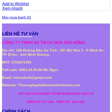
Add to Wishlist
Xem nhanh
Máy mưa banh 02
LIÊN HỆ TƯ VẤN
CÔNG TY TNHH SX TM DV HOA SEN HỒNG
Địa chỉ: 106 Đường Đào Sư Tích - KP. Nội Hóa 1 - P. Bình An -
TP. Dĩ An - tỉnh Bình Dương.
MST: 3701871353
Tell/ zalo: 0961.54.50.66 Ms Ngọc
Email: hshsales9@gmail.com
Website: Thiconglapdatkhuvuichoitreem.com
HÃY GỌI CHO CHÚNG TÔI ĐỂ NHẬN ĐƯỢC DỊCH VỤ
MIỄN PHÍ
TƯ VẤN - THIẾT KẾ - BÁO GIÁ
CHÍNH SÁCH