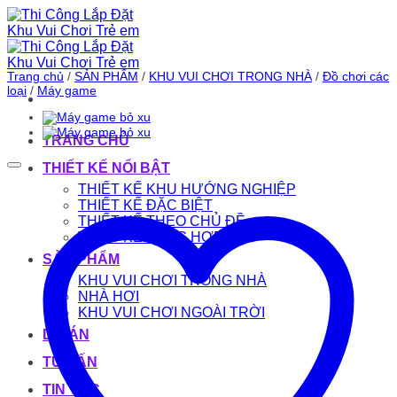
Bỏ
qua
nội
dung
Trang chủ
/
SẢN PHẨM
/
KHU VUI CHƠI TRONG NHÀ
/
Đồ chơi các
loại
/
Máy game
TRANG CHỦ
THIẾT KẾ NỔI BẬT
THIẾT KẾ KHU HƯỚNG NGHIỆP
THIẾT KẾ ĐẶC BIỆT
THIẾT KẾ THEO CHỦ ĐỀ
THIẾT KẾ TỔNG HỢP
SẢN PHẨM
KHU VUI CHƠI TRONG NHÀ
NHÀ HƠI
KHU VUI CHƠI NGOÀI TRỜI
DỰ ÁN
TƯ VẤN
TIN TỨC