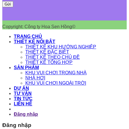
Copyright: Công ty Hoa Sen Hồng©
TRANG CHỦ
THIẾT KẾ NỔI BẬT
THIẾT KẾ KHU HƯỚNG NGHIỆP
THIẾT KẾ ĐẶC BIỆT
THIẾT KẾ THEO CHỦ ĐỀ
THIẾT KẾ TỔNG HỢP
SẢN PHẨM
KHU VUI CHƠI TRONG NHÀ
NHÀ HƠI
KHU VUI CHƠI NGOÀI TRỜI
DỰ ÁN
TƯ VẤN
TIN TỨC
LIÊN HỆ
Đăng nhập
Đăng nhập