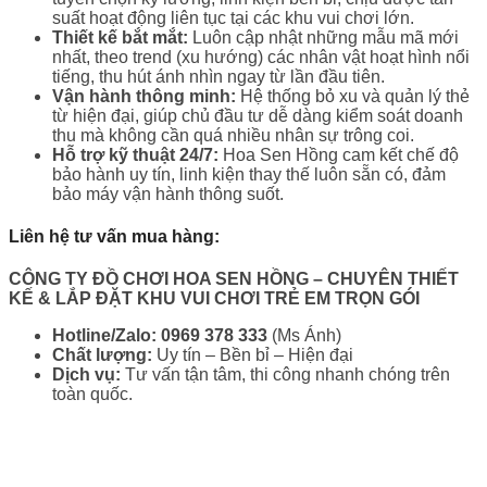
suất hoạt động liên tục tại các khu vui chơi lớn.
Thiết kế bắt mắt:
Luôn cập nhật những mẫu mã mới
nhất, theo trend (xu hướng) các nhân vật hoạt hình nổi
tiếng, thu hút ánh nhìn ngay từ lần đầu tiên.
Vận hành thông minh:
Hệ thống bỏ xu và quản lý thẻ
từ hiện đại, giúp chủ đầu tư dễ dàng kiểm soát doanh
thu mà không cần quá nhiều nhân sự trông coi.
Hỗ trợ kỹ thuật 24/7:
Hoa Sen Hồng cam kết chế độ
bảo hành uy tín, linh kiện thay thế luôn sẵn có, đảm
bảo máy vận hành thông suốt.
Liên hệ tư vấn mua hàng:
CÔNG TY ĐỒ CHƠI HOA SEN HỒNG
– CHUYÊN THIẾT
KẾ & LẮP ĐẶT KHU VUI CHƠI TRẺ EM TRỌN GÓI
Hotline/Zalo:
0969 378 333
(Ms Ánh)
Chất lượng:
Uy tín – Bền bỉ – Hiện đại
Dịch vụ:
Tư vấn tận tâm, thi công nhanh chóng trên
toàn quốc.