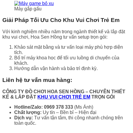
Máy gắp gấu
Giải Pháp Tối Ưu Cho Khu Vui Chơi Trẻ Em
Với kinh nghiệm nhiều năm trong ngành thiết kế và lắp đặt
khu vui chơi, Hoa Sen Hồng tư vấn setup trọn gói:
Khảo sát mặt bằng và tư vấn loại máy phù hợp diện
tích.
Bố trí máy khoa học để tối ưu luồng di chuyển của
khách.
Hướng dẫn vận hành và bảo trì định kỳ.
Liên hệ tư vấn mua hàng:
CÔNG TY ĐỒ CHƠI HOA SEN HỒNG
– CHUYÊN THIẾT
KẾ & LẮP ĐẶT
KHU VUI CHƠI TRẺ EM
TRỌN GÓI
Hotline/Zalo:
0969 378 333
(Ms Ánh)
Chất lượng:
Uy tín – Bền bỉ – Hiện đại
Dịch vụ:
Tư vấn tận tâm, thi công nhanh chóng trên
toàn quốc.