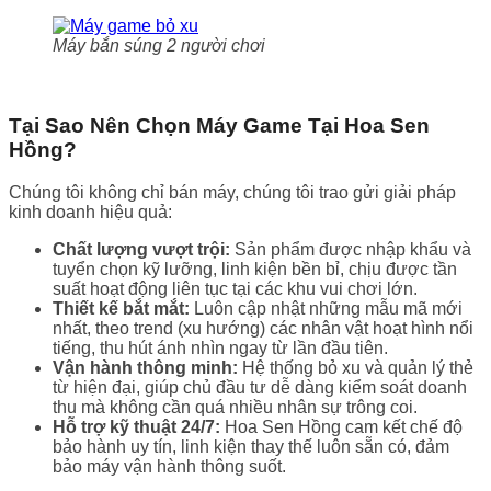
Máy bắn súng 2 người chơi
Tại Sao Nên Chọn Máy Game Tại Hoa Sen
Hồng?
Chúng tôi không chỉ bán máy, chúng tôi trao gửi giải pháp
kinh doanh hiệu quả:
Chất lượng vượt trội:
Sản phẩm được nhập khẩu và
tuyển chọn kỹ lưỡng, linh kiện bền bỉ, chịu được tần
suất hoạt động liên tục tại các khu vui chơi lớn.
Thiết kế bắt mắt:
Luôn cập nhật những mẫu mã mới
nhất, theo trend (xu hướng) các nhân vật hoạt hình nổi
tiếng, thu hút ánh nhìn ngay từ lần đầu tiên.
Vận hành thông minh:
Hệ thống bỏ xu và quản lý thẻ
từ hiện đại, giúp chủ đầu tư dễ dàng kiểm soát doanh
thu mà không cần quá nhiều nhân sự trông coi.
Hỗ trợ kỹ thuật 24/7:
Hoa Sen Hồng cam kết chế độ
bảo hành uy tín, linh kiện thay thế luôn sẵn có, đảm
bảo máy vận hành thông suốt.