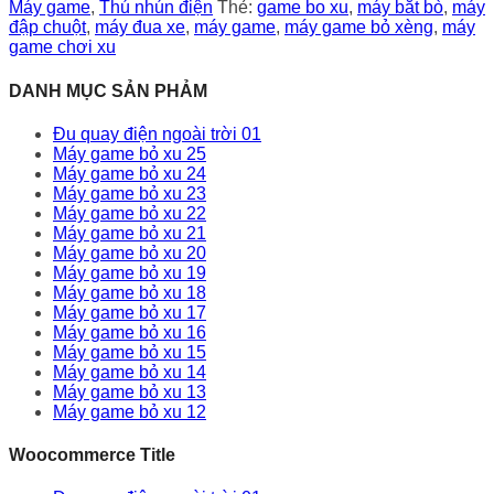
Máy game
,
Thú nhún điện
Thẻ:
game bo xu
,
máy bắt bò
,
máy
đập chuột
,
máy đua xe
,
máy game
,
máy game bỏ xèng
,
máy
game chơi xu
DANH MỤC SẢN PHẢM
Đu quay điện ngoài trời 01
Máy game bỏ xu 25
Máy game bỏ xu 24
Máy game bỏ xu 23
Máy game bỏ xu 22
Máy game bỏ xu 21
Máy game bỏ xu 20
Máy game bỏ xu 19
Máy game bỏ xu 18
Máy game bỏ xu 17
Máy game bỏ xu 16
Máy game bỏ xu 15
Máy game bỏ xu 14
Máy game bỏ xu 13
Máy game bỏ xu 12
Woocommerce Title