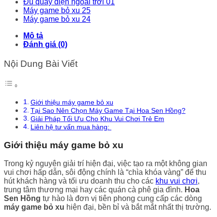
Đu quay điện ngoài trời 01
Máy game bỏ xu 25
Máy game bỏ xu 24
Mô tả
Đánh giá (0)
Nội Dung Bài Viết
Giới thiệu máy game bỏ xu
Tại Sao Nên Chọn Máy Game Tại Hoa Sen Hồng?
Giải Pháp Tối Ưu Cho Khu Vui Chơi Trẻ Em
Liên hệ tư vấn mua hàng:
Giới thiệu máy game bỏ xu
Trong kỷ nguyên giải trí hiện đại, việc tạo ra một không gian
vui chơi hấp dẫn, sôi động chính là “chìa khóa vàng” để thu
hút khách hàng và tối ưu doanh thu cho các
khu vui chơi
,
trung tâm thương mại hay các quán cà phê gia đình.
Hoa
Sen Hồng
tự hào là đơn vị tiên phong cung cấp các dòng
máy game bỏ xu
hiện đại, bền bỉ và bắt mắt nhất thị trường.