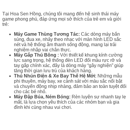
Tại Hoa Sen Hồng, chúng tôi mang đến hệ sinh thái máy
game phong phú, đáp ứng mọi sở thích của trẻ em và giới
trẻ:
Máy Game Thùng Tương Tác:
Các dòng máy bắn
súng, đua xe, nhảy theo nhạc với màn hình LED sắc
nét và hệ thống âm thanh sống động, mang lại trải
nghiệm nhập vai chân thực.
Máy Gắp Thú Bông :
Với thiết kế khung kính cường
lực sang trọng, hệ thống đèn LED đổi màu rực rỡ và
tay gắp chính xác, đây là dòng máy “gây nghiện” giúp
tăng thời gian lưu trú của khách hàng.
Thú Nhún Điện & Xe Bay Thế Hệ Mới:
Những mẫu
phi thuyền, máy bay, xe cảnh sát với màu sắc nổi bật
và chuyển động nhịp nhàng, đảm bảo an toàn tuyệt đối
cho các bé nhỏ.
Máy Đập Búa, Ném Bóng:
Rèn luyện sự nhanh tay lẹ
mắt, là lựa chọn yêu thích của các nhóm bạn và gia
đình khi cùng nhau vui chơi.