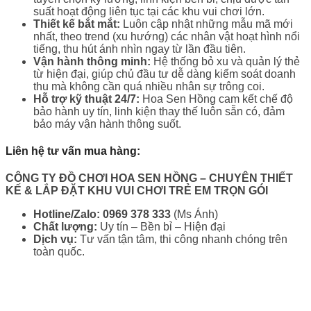
suất hoạt động liên tục tại các khu vui chơi lớn.
Thiết kế bắt mắt:
Luôn cập nhật những mẫu mã mới
nhất, theo trend (xu hướng) các nhân vật hoạt hình nổi
tiếng, thu hút ánh nhìn ngay từ lần đầu tiên.
Vận hành thông minh:
Hệ thống bỏ xu và quản lý thẻ
từ hiện đại, giúp chủ đầu tư dễ dàng kiểm soát doanh
thu mà không cần quá nhiều nhân sự trông coi.
Hỗ trợ kỹ thuật 24/7:
Hoa Sen Hồng cam kết chế độ
bảo hành uy tín, linh kiện thay thế luôn sẵn có, đảm
bảo máy vận hành thông suốt.
Liên hệ tư vấn mua hàng:
CÔNG TY ĐỒ CHƠI HOA SEN HỒNG
– CHUYÊN THIẾT
KẾ & LẮP ĐẶT KHU VUI CHƠI TRẺ EM TRỌN GÓI
Hotline/Zalo:
0969 378 333
(Ms Ánh)
Chất lượng:
Uy tín – Bền bỉ – Hiện đại
Dịch vụ:
Tư vấn tận tâm, thi công nhanh chóng trên
toàn quốc.