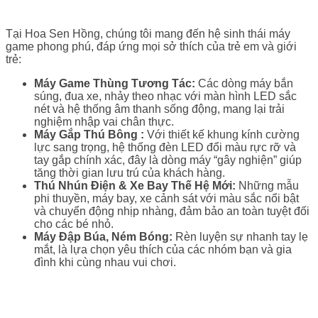
Tại Hoa Sen Hồng, chúng tôi mang đến hệ sinh thái máy
game phong phú, đáp ứng mọi sở thích của trẻ em và giới
trẻ:
Máy Game Thùng Tương Tác:
Các dòng máy bắn
súng, đua xe, nhảy theo nhạc với màn hình LED sắc
nét và hệ thống âm thanh sống động, mang lại trải
nghiệm nhập vai chân thực.
Máy Gắp Thú Bông :
Với thiết kế khung kính cường
lực sang trọng, hệ thống đèn LED đổi màu rực rỡ và
tay gắp chính xác, đây là dòng máy “gây nghiện” giúp
tăng thời gian lưu trú của khách hàng.
Thú Nhún Điện & Xe Bay Thế Hệ Mới:
Những mẫu
phi thuyền, máy bay, xe cảnh sát với màu sắc nổi bật
và chuyển động nhịp nhàng, đảm bảo an toàn tuyệt đối
cho các bé nhỏ.
Máy Đập Búa, Ném Bóng:
Rèn luyện sự nhanh tay lẹ
mắt, là lựa chọn yêu thích của các nhóm bạn và gia
đình khi cùng nhau vui chơi.