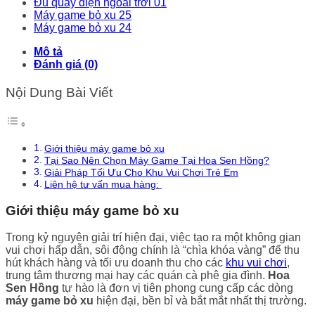
Đu quay điện ngoài trời 01
Máy game bỏ xu 25
Máy game bỏ xu 24
Mô tả
Đánh giá (0)
Nội Dung Bài Viết
Giới thiệu máy game bỏ xu
Tại Sao Nên Chọn Máy Game Tại Hoa Sen Hồng?
Giải Pháp Tối Ưu Cho Khu Vui Chơi Trẻ Em
Liên hệ tư vấn mua hàng:
Giới thiệu máy game bỏ xu
Trong kỷ nguyên giải trí hiện đại, việc tạo ra một không gian
vui chơi hấp dẫn, sôi động chính là “chìa khóa vàng” để thu
hút khách hàng và tối ưu doanh thu cho các
khu vui chơi
,
trung tâm thương mại hay các quán cà phê gia đình.
Hoa
Sen Hồng
tự hào là đơn vị tiên phong cung cấp các dòng
máy game bỏ xu
hiện đại, bền bỉ và bắt mắt nhất thị trường.