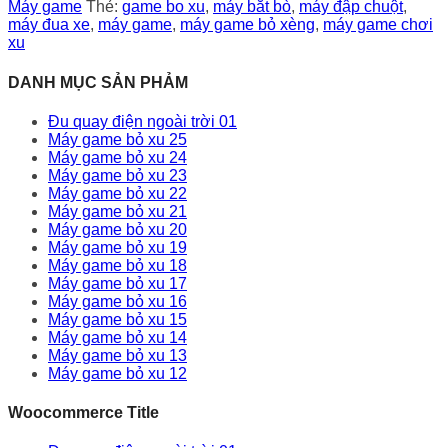
Máy game
Thẻ:
game bo xu
,
máy bắt bò
,
máy đập chuột
,
máy đua xe
,
máy game
,
máy game bỏ xèng
,
máy game chơi
xu
DANH MỤC SẢN PHẢM
Đu quay điện ngoài trời 01
Máy game bỏ xu 25
Máy game bỏ xu 24
Máy game bỏ xu 23
Máy game bỏ xu 22
Máy game bỏ xu 21
Máy game bỏ xu 20
Máy game bỏ xu 19
Máy game bỏ xu 18
Máy game bỏ xu 17
Máy game bỏ xu 16
Máy game bỏ xu 15
Máy game bỏ xu 14
Máy game bỏ xu 13
Máy game bỏ xu 12
Woocommerce Title