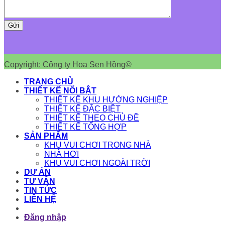
Copyright: Công ty Hoa Sen Hồng©
TRANG CHỦ
THIẾT KẾ NỔI BẬT
THIẾT KẾ KHU HƯỚNG NGHIỆP
THIẾT KẾ ĐẶC BIỆT
THIẾT KẾ THEO CHỦ ĐỀ
THIẾT KẾ TỔNG HỢP
SẢN PHẨM
KHU VUI CHƠI TRONG NHÀ
NHÀ HƠI
KHU VUI CHƠI NGOÀI TRỜI
DỰ ÁN
TƯ VẤN
TIN TỨC
LIÊN HỆ
Đăng nhập