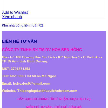
Add to Wishlist
Xem nhanh
Khu nhà bóng liên hoàn 02
LIÊN HỆ TƯ VẤN
CÔNG TY TNHH SX TM DV HOA SEN HỒNG
Địa chỉ: 106 Đường Đào Sư Tích - KP. Nội Hóa 1 - P. Bình An -
TP. Dĩ An - tỉnh Bình Dương.
MST: 3701871353
Tell/ zalo: 0961.54.50.66 Ms Ngọc
Email: hshsales9@gmail.com
Website: Thiconglapdatkhuvuichoitreem.com
HÃY GỌI CHO CHÚNG TÔI ĐỂ NHẬN ĐƯỢC DỊCH VỤ
MIỄN PHÍ
TƯ VẤN - THIẾT KẾ - BÁO GIÁ