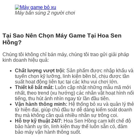
Máy bắn súng 2 người chơi
Tại Sao Nên Chọn Máy Game Tại Hoa Sen
Hồng?
Chúng tôi không chỉ bán máy, chúng tôi trao gửi giải pháp
kinh doanh hiệu quả:
Chất lượng vượt trội:
Sản phẩm được nhập khẩu và
tuyển chọn kỹ lưỡng, linh kiện bền bỉ, chịu được tần
suất hoạt động liên tục tại các khu vui chơi lớn.
Thiết kế bắt mắt:
Luôn cập nhật những mẫu mã mới
nhất, theo trend (xu hướng) các nhân vật hoạt hình nổi
tiếng, thu hút ánh nhìn ngay từ lần đầu tiên.
Vận hành thông minh:
Hệ thống bỏ xu và quản lý thẻ
từ hiện đại, giúp chủ đầu tư dễ dàng kiểm soát doanh
thu mà không cần quá nhiều nhân sự trông coi.
Hỗ trợ kỹ thuật 24/7:
Hoa Sen Hồng cam kết chế độ
bảo hành uy tín, linh kiện thay thế luôn sẵn có, đảm
bảo máy vận hành thông suốt.