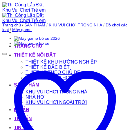
Bỏ
qua
nội
dung
Trang chủ
/
SẢN PHẨM
/
KHU VUI CHƠI TRONG NHÀ
/
Đồ chơi các
loại
/
Máy game
TRANG CHỦ
THIẾT KẾ NỔI BẬT
THIẾT KẾ KHU HƯỚNG NGHIỆP
THIẾT KẾ ĐẶC BIỆT
THIẾT KẾ THEO CHỦ ĐỀ
THIẾT KẾ TỔNG HỢP
SẢN PHẨM
KHU VUI CHƠI TRONG NHÀ
NHÀ HƠI
KHU VUI CHƠI NGOÀI TRỜI
DỰ ÁN
TƯ VẤN
TIN TỨC