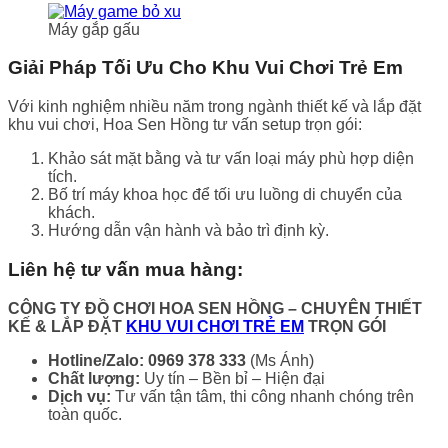
Máy gắp gấu
Giải Pháp Tối Ưu Cho Khu Vui Chơi Trẻ Em
Với kinh nghiệm nhiều năm trong ngành thiết kế và lắp đặt
khu vui chơi, Hoa Sen Hồng tư vấn setup trọn gói:
Khảo sát mặt bằng và tư vấn loại máy phù hợp diện
tích.
Bố trí máy khoa học để tối ưu luồng di chuyển của
khách.
Hướng dẫn vận hành và bảo trì định kỳ.
Liên hệ tư vấn mua hàng:
CÔNG TY ĐỒ CHƠI HOA SEN HỒNG
– CHUYÊN THIẾT
KẾ & LẮP ĐẶT
KHU VUI CHƠI TRẺ EM
TRỌN GÓI
Hotline/Zalo:
0969 378 333
(Ms Ánh)
Chất lượng:
Uy tín – Bền bỉ – Hiện đại
Dịch vụ:
Tư vấn tận tâm, thi công nhanh chóng trên
toàn quốc.