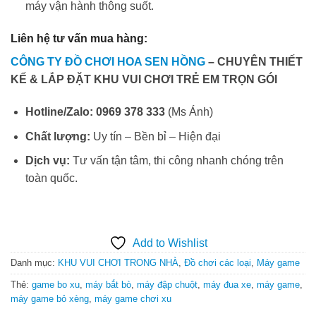
máy vận hành thông suốt.
Liên hệ tư vấn mua hàng:
CÔNG TY ĐỒ CHƠI HOA SEN HỒNG
– CHUYÊN THIẾT
KẾ & LẮP ĐẶT KHU VUI CHƠI TRẺ EM TRỌN GÓI
Hotline/Zalo:
0969 378 333
(Ms Ánh)
Chất lượng:
Uy tín – Bền bỉ – Hiện đại
Dịch vụ:
Tư vấn tận tâm, thi công nhanh chóng trên
toàn quốc.
Add to Wishlist
Danh mục:
KHU VUI CHƠI TRONG NHÀ
,
Đồ chơi các loại
,
Máy game
Thẻ:
game bo xu
,
máy bắt bò
,
máy đập chuột
,
máy đua xe
,
máy game
,
máy game bỏ xèng
,
máy game chơi xu