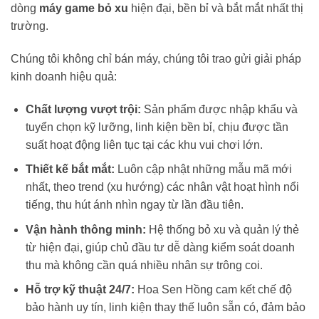
dòng
máy game bỏ xu
hiện đại, bền bỉ và bắt mắt nhất thị
trường.
Chúng tôi không chỉ bán máy, chúng tôi trao gửi giải pháp
kinh doanh hiệu quả:
Chất lượng vượt trội:
Sản phẩm được nhập khẩu và
tuyển chọn kỹ lưỡng, linh kiện bền bỉ, chịu được tần
suất hoạt động liên tục tại các khu vui chơi lớn.
Thiết kế bắt mắt:
Luôn cập nhật những mẫu mã mới
nhất, theo trend (xu hướng) các nhân vật hoạt hình nổi
tiếng, thu hút ánh nhìn ngay từ lần đầu tiên.
Vận hành thông minh:
Hệ thống bỏ xu và quản lý thẻ
từ hiện đại, giúp chủ đầu tư dễ dàng kiểm soát doanh
thu mà không cần quá nhiều nhân sự trông coi.
Hỗ trợ kỹ thuật 24/7:
Hoa Sen Hồng cam kết chế độ
bảo hành uy tín, linh kiện thay thế luôn sẵn có, đảm bảo