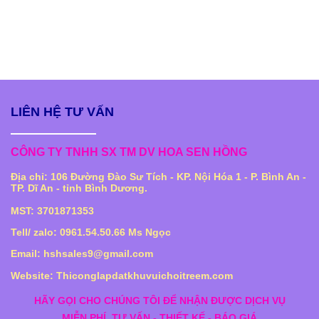
LIÊN HỆ TƯ VẤN
CÔNG TY TNHH SX TM DV HOA SEN HỒNG
Địa chỉ: 106 Đường Đào Sư Tích - KP. Nội Hóa 1 - P. Bình An -
TP. Dĩ An - tỉnh Bình Dương.
MST: 3701871353
Tell/ zalo: 0961.54.50.66 Ms Ngọc
Email: hshsales9@gmail.com
Website: Thiconglapdatkhuvuichoitreem.com
HÃY GỌI CHO CHÚNG TÔI ĐỂ NHẬN ĐƯỢC DỊCH VỤ
MIỄN PHÍ
TƯ VẤN - THIẾT KẾ - BÁO GIÁ