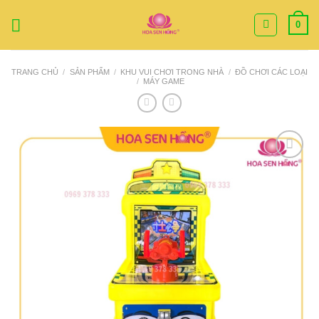
Bỏ
0
qua
nội
dung
TRANG CHỦ
/
SẢN PHẨM
/
KHU VUI CHƠI TRONG NHÀ
/
ĐỒ CHƠI CÁC LOẠI
/
MÁY GAME
Add to
Wishlist