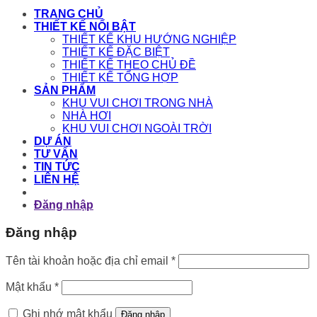
TRANG CHỦ
THIẾT KẾ NỔI BẬT
THIẾT KẾ KHU HƯỚNG NGHIỆP
THIẾT KẾ ĐẶC BIỆT
THIẾT KẾ THEO CHỦ ĐỀ
THIẾT KẾ TỔNG HỢP
SẢN PHẨM
KHU VUI CHƠI TRONG NHÀ
NHÀ HƠI
KHU VUI CHƠI NGOÀI TRỜI
DỰ ÁN
TƯ VẤN
TIN TỨC
LIÊN HỆ
Đăng nhập
Đăng nhập
Bắt
Tên tài khoản hoặc địa chỉ email
*
buộc
Bắt
Mật khẩu
*
buộc
Ghi nhớ mật khẩu
Đăng nhập