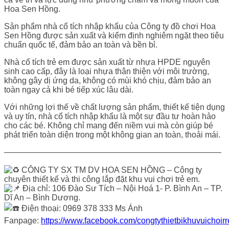
Hoa Sen Hồng.
Sản phẩm nhà cổ tích nhập khẩu của Công ty đồ chơi Hoa
Sen Hồng được sản xuất và kiểm định nghiêm ngặt theo tiêu
chuẩn quốc tế, đảm bảo an toàn và bền bỉ.
Nhà cổ tích trẻ em được sản xuất từ nhựa HPDE nguyên
sinh cao cấp, đây là loại nhựa thân thiện với môi trường,
không gây dị ứng da, không có mùi khó chịu, đảm bảo an
toàn ngay cả khi bé tiếp xúc lâu dài.
Với những lợi thế về chất lượng sản phẩm, thiết kế tiện dụng
và uy tín, nhà cổ tích nhập khẩu là một sự đầu tư hoàn hảo
cho các bé. Không chỉ mang đến niềm vui mà còn giúp bé
phát triển toàn diện trong một không gian an toàn, thoải mái.
——————————————————————————–
CÔNG TY SX TM DV HOA SEN HỒNG – Công ty
chuyên thiết kế và thi công lắp đặt khu vui chơi trẻ em.
Địa chỉ: 106 Đào Sư Tích – Nội Hoá 1- P. Bình An – TP.
Dĩ An – Bình Dương.
Điện thoại: 0969 378 333 Ms Ánh
Fanpage:
https://www.facebook.com/congtythietbikhuvuichoir