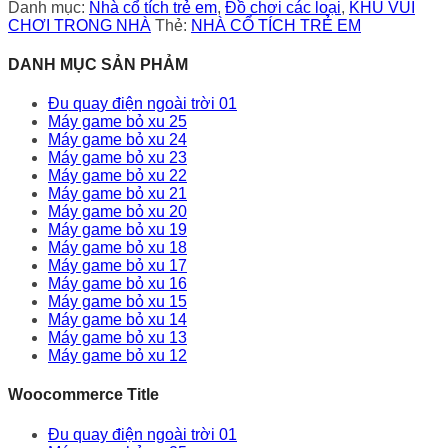
Danh mục:
Nhà cổ tích trẻ em
,
Đồ chơi các loại
,
KHU VUI
CHƠI TRONG NHÀ
Thẻ:
NHÀ CỔ TÍCH TRẺ EM
DANH MỤC SẢN PHẢM
Đu quay điện ngoài trời 01
Máy game bỏ xu 25
Máy game bỏ xu 24
Máy game bỏ xu 23
Máy game bỏ xu 22
Máy game bỏ xu 21
Máy game bỏ xu 20
Máy game bỏ xu 19
Máy game bỏ xu 18
Máy game bỏ xu 17
Máy game bỏ xu 16
Máy game bỏ xu 15
Máy game bỏ xu 14
Máy game bỏ xu 13
Máy game bỏ xu 12
Woocommerce Title
Đu quay điện ngoài trời 01