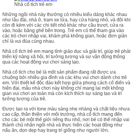
Nhà cổ tích trẻ em
Những ngôi nhà này thường có nhiều kiểu dáng khác nhau
như lâu đài, nhà ở, trạm xe lửa, hay cửa hàng nhỏ, và đôi khi
còn đi kèm với các chi tiết nhỏ khác như cầu trượt, cửa ra
vào, hoặc băng ghế bên trong. Trẻ em có thể tham gia vào
các trò chơi nhập vai, khám phá không gian, hoặc đơn giản
chỉ là vui đùa cùng nhau.
Nhà cổ tích trẻ em mang tính giáo dục và giải trí, giúp trẻ phát
triển kỹ năng xã hội, trí tưởng tượng và sự vận động thông
qua các hoạt động vui chơi sáng tạo.
Nhà cổ tích cho bé là một sản phẩm đang rất được ưa
chuộng bởi nhiều gia đình và các khu vui chơi dành cho trẻ
em. Với thiết kế độc đáo kết hợp giữa phong cách cổ điển và
hiện đại, mẫu nhà chơi này không chỉ mang lại một không
gian vui chơi an toàn mà còn kích thích sự sáng tạo và trí
tưởng tượng của trẻ.
Được tạo ra với tone màu sáng nhẹ nhàng và chất liệu nhựa
cao cấp, thân thiện với môi trường, nhà cổ tích mang đến
cho các bé một thế giới riêng thu nhỏ, nơi bé có thể nhập vai
thành chủ nhân ngôi nhà và thực hiện các hoạt động như
nấu ăn, dọn dẹp hay trang trí giống như người lớn.