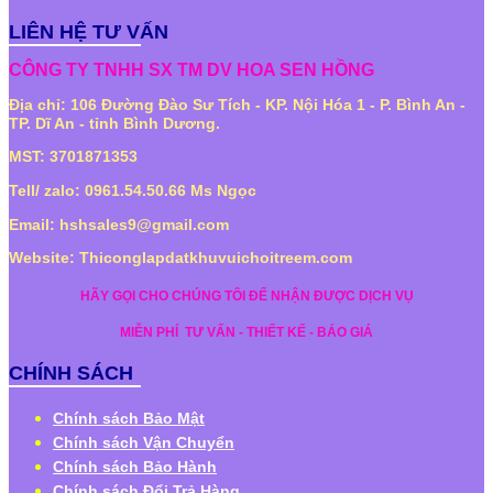
LIÊN HỆ TƯ VẤN
CÔNG TY TNHH SX TM DV HOA SEN HỒNG
Địa chỉ: 106 Đường Đào Sư Tích - KP. Nội Hóa 1 - P. Bình An -
TP. Dĩ An - tỉnh Bình Dương.
MST: 3701871353
Tell/ zalo: 0961.54.50.66 Ms Ngọc
Email: hshsales9@gmail.com
Website: Thiconglapdatkhuvuichoitreem.com
HÃY GỌI CHO CHÚNG TÔI ĐỂ NHẬN ĐƯỢC DỊCH VỤ
MIỄN PHÍ
TƯ VẤN - THIẾT KẾ - BÁO GIÁ
CHÍNH SÁCH
Chính sách Bảo Mật
Chính sách Vận Chuyển
Chính sách Bảo Hành
Chính sách Đổi Trả Hàng