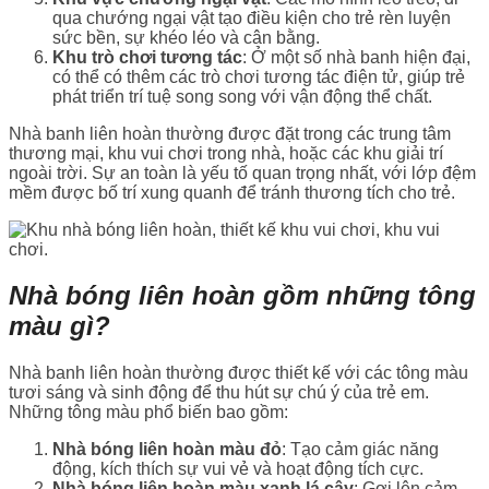
qua chướng ngại vật tạo điều kiện cho trẻ rèn luyện
sức bền, sự khéo léo và cân bằng.
Khu trò chơi tương tác
: Ở một số nhà banh hiện đại,
có thể có thêm các trò chơi tương tác điện tử, giúp trẻ
phát triển trí tuệ song song với vận động thể chất.
Nhà banh liên hoàn thường được đặt trong các trung tâm
thương mại, khu vui chơi trong nhà, hoặc các khu giải trí
ngoài trời. Sự an toàn là yếu tố quan trọng nhất, với lớp đệm
mềm được bố trí xung quanh để tránh thương tích cho trẻ.
Nhà bóng liên hoàn gồm những tông
màu gì?
Nhà banh liên hoàn thường được thiết kế với các tông màu
tươi sáng và sinh động để thu hút sự chú ý của trẻ em.
Những tông màu phổ biến bao gồm:
Nhà bóng liên hoàn màu đỏ
: Tạo cảm giác năng
động, kích thích sự vui vẻ và hoạt động tích cực.
Nhà bóng liên hoàn màu xanh lá cây
: Gợi lên cảm