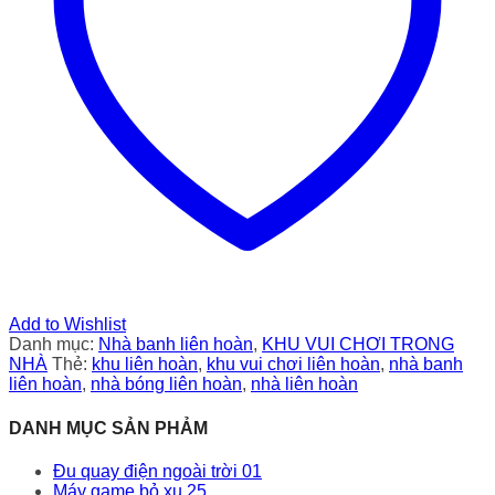
Add to Wishlist
Danh mục:
Nhà banh liên hoàn
,
KHU VUI CHƠI TRONG
NHÀ
Thẻ:
khu liên hoàn
,
khu vui chơi liên hoàn
,
nhà banh
liên hoàn
,
nhà bóng liên hoàn
,
nhà liên hoàn
DANH MỤC SẢN PHẢM
Đu quay điện ngoài trời 01
Máy game bỏ xu 25