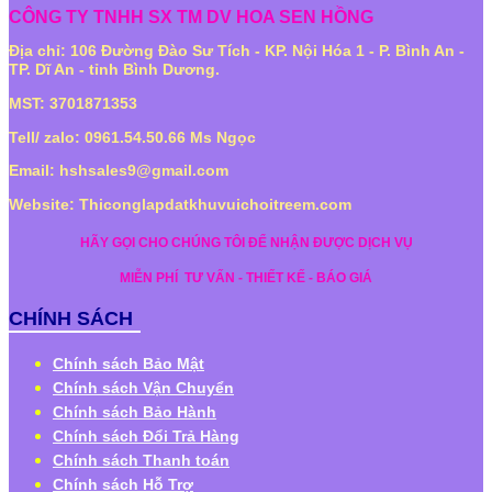
CÔNG TY TNHH SX TM DV HOA SEN HỒNG
Địa chỉ: 106 Đường Đào Sư Tích - KP. Nội Hóa 1 - P. Bình An -
TP. Dĩ An - tỉnh Bình Dương.
MST: 3701871353
Tell/ zalo: 0961.54.50.66 Ms Ngọc
Email: hshsales9@gmail.com
Website: Thiconglapdatkhuvuichoitreem.com
HÃY GỌI CHO CHÚNG TÔI ĐỂ NHẬN ĐƯỢC DỊCH VỤ
MIỄN PHÍ
TƯ VẤN - THIẾT KẾ - BÁO GIÁ
CHÍNH SÁCH
Chính sách Bảo Mật
Chính sách Vận Chuyển
Chính sách Bảo Hành
Chính sách Đổi Trả Hàng
Chính sách Thanh toán
Chính sách Hỗ Trợ