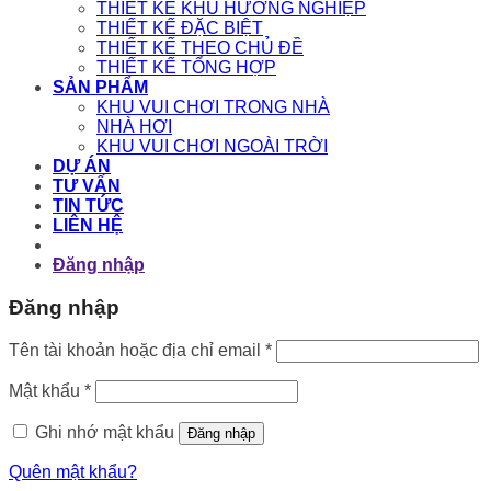
THIẾT KẾ KHU HƯỚNG NGHIỆP
THIẾT KẾ ĐẶC BIỆT
THIẾT KẾ THEO CHỦ ĐỀ
THIẾT KẾ TỔNG HỢP
SẢN PHẨM
KHU VUI CHƠI TRONG NHÀ
NHÀ HƠI
KHU VUI CHƠI NGOÀI TRỜI
DỰ ÁN
TƯ VẤN
TIN TỨC
LIÊN HỆ
Đăng nhập
Đăng nhập
Bắt
Tên tài khoản hoặc địa chỉ email
*
buộc
Bắt
Mật khẩu
*
buộc
Ghi nhớ mật khẩu
Đăng nhập
Quên mật khẩu?