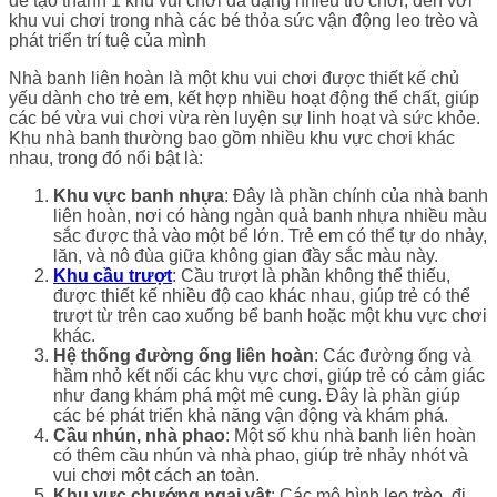
để tạo thành 1 khu vui chơi đa dạng nhiều trò chơi, đến với
khu vui chơi trong nhà các bé thỏa sức vận động leo trèo và
phát triển trí tuệ của mình
Nhà banh liên hoàn là một khu vui chơi được thiết kế chủ
yếu dành cho trẻ em, kết hợp nhiều hoạt động thể chất, giúp
các bé vừa vui chơi vừa rèn luyện sự linh hoạt và sức khỏe.
Khu nhà banh thường bao gồm nhiều khu vực chơi khác
nhau, trong đó nổi bật là:
Khu vực banh nhựa
: Đây là phần chính của nhà banh
liên hoàn, nơi có hàng ngàn quả banh nhựa nhiều màu
sắc được thả vào một bể lớn. Trẻ em có thể tự do nhảy,
lăn, và nô đùa giữa không gian đầy sắc màu này.
Khu cầu trượt
: Cầu trượt là phần không thể thiếu,
được thiết kế nhiều độ cao khác nhau, giúp trẻ có thể
trượt từ trên cao xuống bể banh hoặc một khu vực chơi
khác.
Hệ thống đường ống liên hoàn
: Các đường ống và
hầm nhỏ kết nối các khu vực chơi, giúp trẻ có cảm giác
như đang khám phá một mê cung. Đây là phần giúp
các bé phát triển khả năng vận động và khám phá.
Cầu nhún, nhà phao
: Một số khu nhà banh liên hoàn
có thêm cầu nhún và nhà phao, giúp trẻ nhảy nhót và
vui chơi một cách an toàn.
Khu vực chướng ngại vật
: Các mô hình leo trèo, đi