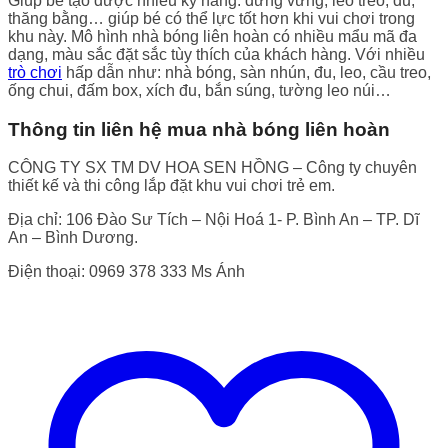
Giúp bé tạo được nhiều kỹ năng: đứng vững, leo treo, đu,
thăng bằng… giúp bé có thể lực tốt hơn khi vui chơi trong
khu này. Mô hình nhà bóng liên hoàn có nhiều mẩu mã đa
dạng, màu sắc đặt sắc tùy thích của khách hàng. Với nhiều
trò chơi
hấp dẫn như: nhà bóng, sàn nhún, đu, leo, cầu treo,
ống chui, đấm box, xích đu, bắn súng, tường leo núi…
Thông tin liên hệ mua nhà bóng liên hoàn
CÔNG TY SX TM DV HOA SEN HỒNG – Công ty chuyên
thiết kế và thi công lắp đặt khu vui chơi trẻ em.
Địa chỉ: 106 Đào Sư Tích – Nội Hoá 1- P. Bình An – TP. Dĩ
An – Bình Dương.
Điện thoại: 0969 378 333 Ms Ánh