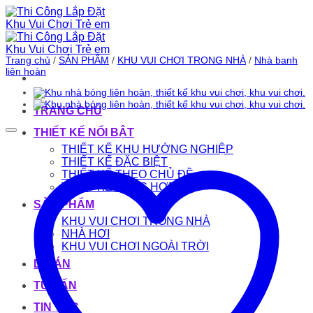
Bỏ
qua
nội
dung
Trang chủ
/
SẢN PHẨM
/
KHU VUI CHƠI TRONG NHÀ
/
Nhà banh
liên hoàn
TRANG CHỦ
THIẾT KẾ NỔI BẬT
THIẾT KẾ KHU HƯỚNG NGHIỆP
THIẾT KẾ ĐẶC BIỆT
THIẾT KẾ THEO CHỦ ĐỀ
THIẾT KẾ TỔNG HỢP
SẢN PHẨM
KHU VUI CHƠI TRONG NHÀ
NHÀ HƠI
KHU VUI CHƠI NGOÀI TRỜI
DỰ ÁN
TƯ VẤN
TIN TỨC