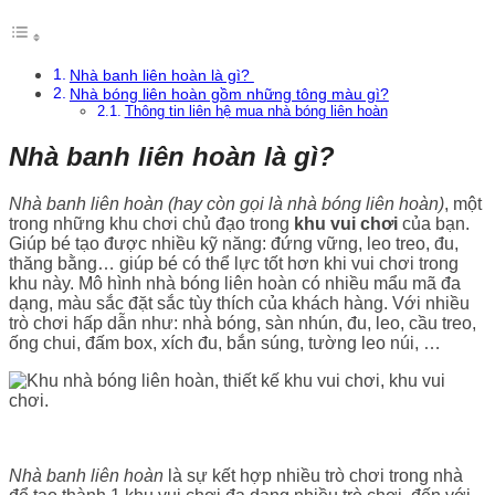
Nhà banh liên hoàn là gì?
Nhà bóng liên hoàn gồm những tông màu gì?
Thông tin liên hệ mua nhà bóng liên hoàn
Nhà banh liên hoàn là gì?
Nhà banh liên hoàn (hay còn gọi là nhà bóng liên hoàn)
, một
trong những khu chơi chủ đạo trong
khu vui chơi
của bạn.
Giúp bé tạo được nhiều kỹ năng: đứng vững, leo treo, đu,
thăng bằng… giúp bé có thể lực tốt hơn khi vui chơi trong
khu này. Mô hình nhà bóng liên hoàn có nhiều mẩu mã đa
dạng, màu sắc đặt sắc tùy thích của khách hàng. Với nhiều
trò chơi hấp dẫn như: nhà bóng, sàn nhún, đu, leo, cầu treo,
ống chui, đấm box, xích đu, bắn súng, tường leo núi, …
Nhà banh liên hoàn
là sự kết hợp nhiều trò chơi trong nhà