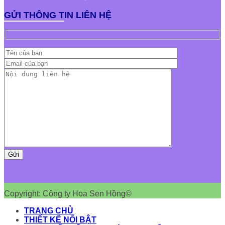
GỬI THÔNG TIN LIÊN HỆ
Copyright: Công ty Hoa Sen Hồng©
TRANG CHỦ
THIẾT KẾ NỔI BẬT