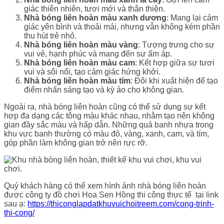
giác thiên nhiên, tươi mới và thân thiện.
Nhà bóng liên hoàn màu xanh dương
: Mang lại cảm
giác yên bình và thoải mái, nhưng vẫn không kém phần
thu hút trẻ nhỏ.
Nhà bóng liên hoàn màu vàng
: Tượng trưng cho sự
vui vẻ, hạnh phúc và mang đến sự ấm áp.
Nhà bóng liên hoàn màu cam
: Kết hợp giữa sự tươi
vui và sôi nổi, tạo cảm giác hứng khởi.
Nhà bóng liên hoàn màu tím
: Đôi khi xuất hiện để tạo
điểm nhấn sáng tạo và kỳ ảo cho không gian.
Ngoài ra, nhà bóng liên hoàn cũng có thể sử dụng sự kết
hợp đa dạng các tông màu khác nhau, nhằm tạo nên không
gian đầy sắc màu và hấp dẫn. Những quả banh nhựa trong
khu vực banh thường có màu đỏ, vàng, xanh, cam, và tím,
góp phần làm không gian trở nên rực rỡ.
Quý khách hàng có thể xem hình ảnh nhà bóng liên hoàn
được công ty đồ chơi Hoa Sen Hồng thi công thực tế tại link
sau ạ:
https://thiconglapdatkhuvuichoitreem.com/cong-trinh-
thi-cong/