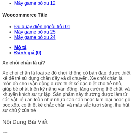
Máy game bỏ xu 12
Woocommerce Title
Đu quay điện ngoài trời 01
Máy game bỏ xu 25
Máy game bỏ xu 24
Mô tả
Đánh giá (0)
Xe chòi chân là gì?
Xe chòi chân là loại xe đồ chơi không có bàn đạp, được thiết
kế để trẻ sử dụng chân đẩy và di chuyển. Xe chòi chân là
món đồ chơi vận động được thiết kế đặc biệt cho trẻ nhỏ,
giúp bé phát triển kỹ năng vận động, tăng cường thể chất, và
khuyến khích sự tự lập. Sản phẩm này thường được làm từ
các vật liệu an toàn như nhựa cao cấp hoặc kim loại hoặc gỗ
bọc xốp, có thiết kế chắc chắn và màu sắc tươi sáng, thu hút
sự chú ý của trẻ
Nội Dung Bài Viết