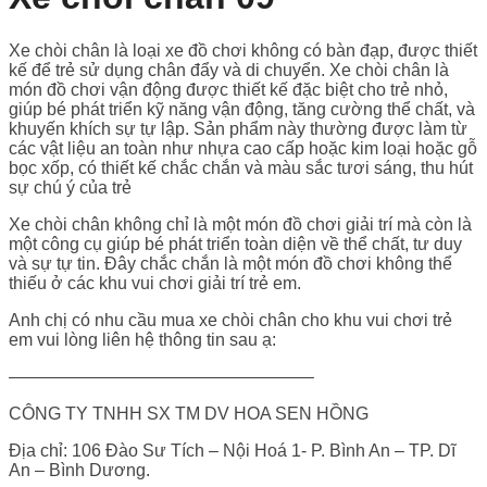
Xe chòi chân là loại xe đồ chơi không có bàn đạp, được thiết
kế để trẻ sử dụng chân đẩy và di chuyển. Xe chòi chân là
món đồ chơi vận động được thiết kế đặc biệt cho trẻ nhỏ,
giúp bé phát triển kỹ năng vận động, tăng cường thể chất, và
khuyến khích sự tự lập. Sản phẩm này thường được làm từ
các vật liệu an toàn như nhựa cao cấp hoặc kim loại hoặc gỗ
bọc xốp, có thiết kế chắc chắn và màu sắc tươi sáng, thu hút
sự chú ý của trẻ
Xe chòi chân không chỉ là một món đồ chơi giải trí mà còn là
một công cụ giúp bé phát triển toàn diện về thể chất, tư duy
và sự tự tin. Đây chắc chắn là một món đồ chơi không thể
thiếu ở các khu vui chơi giải trí trẻ em.
Anh chị có nhu cầu mua xe chòi chân cho khu vui chơi trẻ
em vui lòng liên hệ thông tin sau ạ:
—————————————————–
CÔNG TY TNHH SX TM DV HOA SEN HỒNG
Địa chỉ: 106 Đào Sư Tích – Nội Hoá 1- P. Bình An – TP. Dĩ
An – Bình Dương.