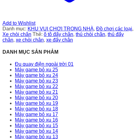
Add to Wishlist
Danh mục:
KHU VUI CHƠI TRONG NHÀ
,
Đồ chơi các loại
,
Xe chòi chân
Thẻ:
ô tô đẩy chân
,
thú chòi chân
,
thú đẩy
chân
,
xe chòi chân
,
xe đẩy chân
DANH MỤC SẢN PHẢM
Đu quay điện ngoài trời 01
Máy game bỏ xu 25
Máy game bỏ xu 24
Máy game bỏ xu 23
Máy game bỏ xu 22
Máy game bỏ xu 21
Máy game bỏ xu 20
Máy game bỏ xu 19
Máy game bỏ xu 18
Máy game bỏ xu 17
Máy game bỏ xu 16
Máy game bỏ xu 15
Máy game bỏ xu 14
Máy game bỏ xu 13