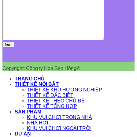
Copyright: Công ty Hoa Sen Hồng©
TRANG CHỦ
THIẾT KẾ NỔI BẬT
THIẾT KẾ KHU HƯỚNG NGHIỆP
THIẾT KẾ ĐẶC BIỆT
THIẾT KẾ THEO CHỦ ĐỀ
THIẾT KẾ TỔNG HỢP
SẢN PHẨM
KHU VUI CHƠI TRONG NHÀ
NHÀ HƠI
KHU VUI CHƠI NGOÀI TRỜI
DỰ ÁN