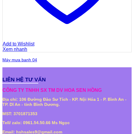
Add to Wishlist
Xem nhanh
Máy mưa banh 04
LIÊN HỆ TƯ VẤN
CÔNG TY TNHH SX TM DV HOA SEN HỒNG
Địa chỉ: 106 Đường Đào Sư Tích - KP. Nội Hóa 1 - P. Bình An -
TP. Dĩ An - tỉnh Bình Dương.
MST: 3701871353
Tell/ zalo: 0961.54.50.66 Ms Ngọc
Email: hshsales9@gmail.com