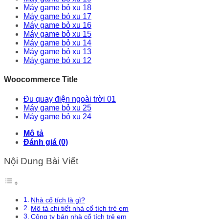
Máy game bỏ xu 18
Máy game bỏ xu 17
Máy game bỏ xu 16
Máy game bỏ xu 15
Máy game bỏ xu 14
Máy game bỏ xu 13
Máy game bỏ xu 12
Woocommerce Title
Đu quay điện ngoài trời 01
Máy game bỏ xu 25
Máy game bỏ xu 24
Mô tả
Đánh giá (0)
Nội Dung Bài Viết
Nhà cổ tích là gì?
Mô tả chi tiết nhà cổ tích trẻ em
Công ty bán nhà cổ tích trẻ em