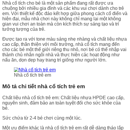
Nhà cổ tích cho bé là một sản phẩm đang rất được ưa
chuộng bởi nhiều gia đình và các khu vui chơi dành cho trẻ
em. Với thiết kế độc đáo kết hợp giữa phong cách cổ điển và
hiện đại, mẫu nhà chơi này không chỉ mang lại một không
gian vui chơi an toàn mà còn kích thích sự sáng tạo và trí
tưởng tượng của trẻ.
Được tạo ra với tone màu sáng nhẹ nhàng và chất liệu nhựa
cao cấp, thân thiện với môi trường, nhà cổ tích mang đến
cho các bé một thế giới riêng thu nhỏ, nơi bé có thể nhập vai
thành chủ nhân ngôi nhà và thực hiện các hoạt động như
nấu ăn, dọn dẹp hay trang trí giống như người lớn.
Nhà cổ tích trẻ em
Mô tả chi tiết nhà cổ tích trẻ em
Chất liệu nhà cổ tích trẻ em: Chất liệu nhựa HPDE cao cấp,
nguyên sinh, đảm bảo an toàn tuyệt đối cho sức khỏe của
bé.
Sức chứa từ 2-4 bé chơi cùng một lúc.
Một ưu điểm khác là nhà cổ tích trẻ em rất dễ dàng tháo lắp