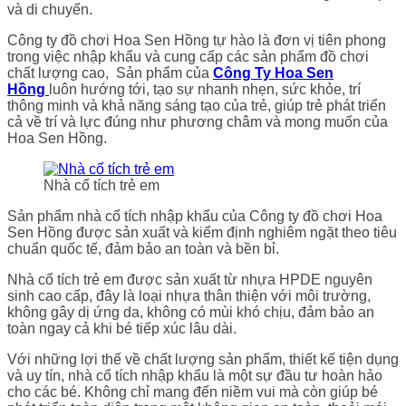
và di chuyển.
Công ty đồ chơi Hoa Sen Hồng tự hào là đơn vị tiên phong
trong việc nhập khẩu và cung cấp các sản phẩm đồ chơi
chất lượng cao, Sản phẩm của
Công Ty Hoa Sen
Hồng
luôn hướng tới, tạo sự nhanh nhẹn, sức khỏe, trí
thông minh và khả năng sáng tạo của trẻ, giúp trẻ phát triển
cả về trí và lực đúng như phương châm và mong muốn của
Hoa Sen Hồng.
Nhà cổ tích trẻ em
Sản phẩm nhà cổ tích nhập khẩu của Công ty đồ chơi Hoa
Sen Hồng được sản xuất và kiểm định nghiêm ngặt theo tiêu
chuẩn quốc tế, đảm bảo an toàn và bền bỉ.
Nhà cổ tích trẻ em được sản xuất từ nhựa HPDE nguyên
sinh cao cấp, đây là loại nhựa thân thiện với môi trường,
không gây dị ứng da, không có mùi khó chịu, đảm bảo an
toàn ngay cả khi bé tiếp xúc lâu dài.
Với những lợi thế về chất lượng sản phẩm, thiết kế tiện dụng
và uy tín, nhà cổ tích nhập khẩu là một sự đầu tư hoàn hảo
cho các bé. Không chỉ mang đến niềm vui mà còn giúp bé