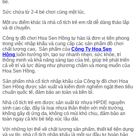
bé.
Sức chứa từ 2-4 bé chơi cùng một lúc.
Một ưu điểm khác là nhà cổ tích trẻ em rất dễ dàng tháo lắp
và di chuyển.
Công ty đồ chơi Hoa Sen Hồng tự hào là đơn vị tiên phong
trong việc nhập khẩu và cung cấp các sản phẩm đồ chơi
chất lượng cao, Sản phẩm của
Công Ty Hoa Sen
Hồng
luôn hướng tới, tạo sự nhanh nhẹn, sức khỏe, trí
thông minh và khả năng sáng tạo của trẻ, giúp trẻ phát triển
cả về trí và lực đúng như phương châm và mong muốn của
Hoa Sen Hồng.
Sản phẩm nhà cổ tích nhập khẩu của Công ty đồ chơi Hoa
Sen Hồng được sản xuất và kiểm định nghiêm ngặt theo tiêu
chuẩn quốc tế, đảm bảo an toàn và bền bỉ.
Nhà cổ tích trẻ em được sản xuất từ nhựa HPDE nguyên
sinh cao cấp, đây là loại nhựa thân thiện với môi trường,
không gây dị ứng da, không có mùi khó chịu, đảm bảo an
toàn ngay cả khi bé tiếp xúc lâu dài.
Với những lợi thế về chất lượng sản phẩm, thiết kế tiện dụng
và uy tín, nhà cổ tích nhập khẩu là một sự đầu tư hoàn hảo