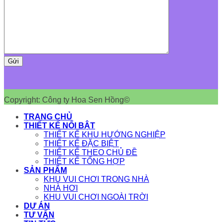
Copyright: Công ty Hoa Sen Hồng©
TRANG CHỦ
THIẾT KẾ NỔI BẬT
THIẾT KẾ KHU HƯỚNG NGHIỆP
THIẾT KẾ ĐẶC BIỆT
THIẾT KẾ THEO CHỦ ĐỀ
THIẾT KẾ TỔNG HỢP
SẢN PHẨM
KHU VUI CHƠI TRONG NHÀ
NHÀ HƠI
KHU VUI CHƠI NGOÀI TRỜI
DỰ ÁN
TƯ VẤN