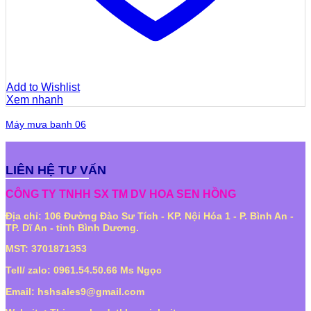
Add to Wishlist
Xem nhanh
Máy mưa banh 06
LIÊN HỆ TƯ VẤN
CÔNG TY TNHH SX TM DV HOA SEN HỒNG
Địa chỉ: 106 Đường Đào Sư Tích - KP. Nội Hóa 1 - P. Bình An -
TP. Dĩ An - tỉnh Bình Dương.
MST: 3701871353
Tell/ zalo: 0961.54.50.66 Ms Ngọc
Email: hshsales9@gmail.com