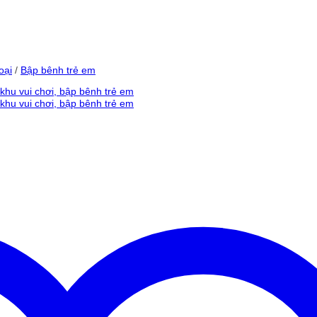
oại
/
Bập bênh trẻ em