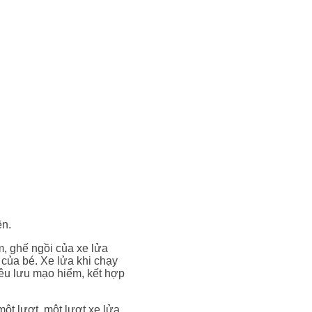
ên.
m, ghế ngồi của xe lửa
của bé. Xe lửa khi chạy
iêu lưu mạo hiểm, kết hợp
một lượt, một lượt xe lửa