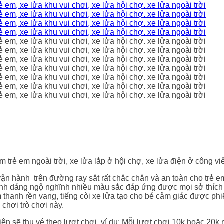
 trẻ em ngoài trời, xe lửa lắp ở hội chợ, xe lửa điện ở công vi
ận hành trên đường ray sắt rất chắc chắn và an toàn cho trẻ e
nh dáng ngộ nghĩnh nhiều màu sắc đáp ứng được mọi sở thích 
thanh rền vang, tiếng còi xe lửa tạo cho bé cảm giác được ph
 chơi trò chơi này.
ện sẽ thu vé theo lượt chơi, ví dụ: Mỗi lượt chơi 10k hoặc 20k 