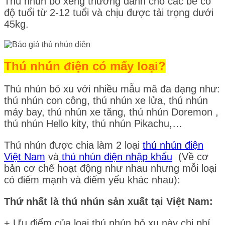
Thú nhún bỏ xèng thường dành cho các bé có
độ tuổi từ 2-12 tuổi và chịu được tải trọng dưới
45kg.
Thú nhún điện có mấy loại?
Thú nhún bỏ xu với nhiều mẫu mã đa dạng như:
thú nhún con công, thú nhún xe lửa, thú nhún
máy bay, thú nhún xe tăng, thú nhún Doremon ,
thú nhún Hello kity, thú nhún Pikachu,…
Thú nhún được chia làm 2 loại
thú nhún điện
Việt Nam
và
thú nhún điện nhập khẩu
(Về cơ
bản cơ chế hoạt động như nhau nhưng mỗi loại
có điểm mạnh và điểm yếu khác nhau):
Thứ nhất là thú nhún sản xuất tại Việt Nam:
+ Ưu điểm của loại thú nhún bỏ xu này chi phí