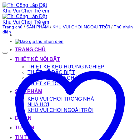
Bỏ
qua
nội
dung
Trang chủ
/
SẢN PHẨM
/
KHU VUI CHƠI NGOÀI TRỜI
/
Thú nhún
điện
TRANG CHỦ
THIẾT KẾ NỔI BẬT
THIẾT KẾ KHU HƯỚNG NGHIỆP
THIẾT KẾ ĐẶC BIỆT
THIẾT KẾ THEO CHỦ ĐỀ
THIẾT KẾ TỔNG HỢP
SẢN PHẨM
KHU VUI CHƠI TRONG NHÀ
NHÀ HƠI
KHU VUI CHƠI NGOÀI TRỜI
DỰ ÁN
TƯ VẤN
TIN TỨC