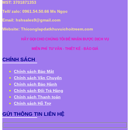
MST: 3701871353
Tell/ zalo: 0961.54.50.66 Ms Ngọc
Email: hshsales9@gmail.com
Website: Thiconglapdatkhuvuichoitreem.com
HÃY GỌI CHO CHÚNG TÔI ĐỂ NHẬN ĐƯỢC DỊCH VỤ
MIỄN PHÍ
TƯ VẤN - THIẾT KẾ - BÁO GIÁ
CHÍNH SÁCH
Chính sách Bảo Mật
Chính sách Vận Chuyển
Chính sách Bảo Hành
Chính sách Đổi Trả Hàng
Chính sách Thanh toán
Chính sách Hỗ Trợ
GỬI THÔNG TIN LIÊN HỆ