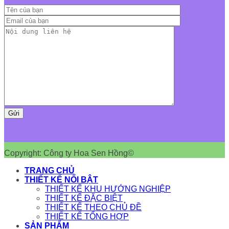
Copyright: Công ty Hoa Sen Hồng©
TRANG CHỦ
THIẾT KẾ NỔI BẬT
THIẾT KẾ KHU HƯỚNG NGHIỆP
THIẾT KẾ ĐẶC BIỆT
THIẾT KẾ THEO CHỦ ĐỀ
THIẾT KẾ TỔNG HỢP
SẢN PHẨM