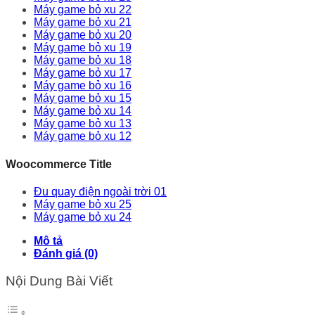
Máy game bỏ xu 22
Máy game bỏ xu 21
Máy game bỏ xu 20
Máy game bỏ xu 19
Máy game bỏ xu 18
Máy game bỏ xu 17
Máy game bỏ xu 16
Máy game bỏ xu 15
Máy game bỏ xu 14
Máy game bỏ xu 13
Máy game bỏ xu 12
Woocommerce Title
Đu quay điện ngoài trời 01
Máy game bỏ xu 25
Máy game bỏ xu 24
Mô tả
Đánh giá (0)
Nội Dung Bài Viết