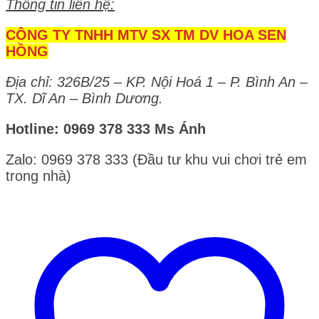
Thông tin liên hệ:
CÔNG TY TNHH MTV SX TM DV HOA SEN
HỒNG
Địa chỉ: 326B/25 – KP. Nội Hoá 1 – P. Bình An –
TX. Dĩ An – Bình Dương.
Hotline: 0969 378 333 Ms Ánh
Zalo: 0969 378 333 (Đầu tư khu vui chơi trẻ em
trong nhà)