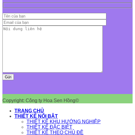
Copyright: Công ty Hoa Sen Hồng©
TRANG CHỦ
THIẾT KẾ NỔI BẬT
THIẾT KẾ KHU HƯỚNG NGHIỆP
THIẾT KẾ ĐẶC BIỆT
THIẾT KẾ THEO CHỦ ĐỀ