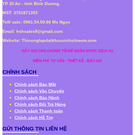
TP. Dĩ An - tỉnh Bình Dương.
MST: 3701871353
Tell/ zalo: 0961.54.50.66 Ms Ngọc
Email: hshsales9@gmail.com
Website: Thiconglapdatkhuvuichoitreem.com
HÃY GỌI CHO CHÚNG TÔI ĐỂ NHẬN ĐƯỢC DỊCH VỤ
MIỄN PHÍ
TƯ VẤN - THIẾT KẾ - BÁO GIÁ
CHÍNH SÁCH
Chính sách Bảo Mật
Chính sách Vận Chuyển
Chính sách Bảo Hành
Chính sách Đổi Trả Hàng
Chính sách Thanh toán
Chính sách Hỗ Trợ
GỬI THÔNG TIN LIÊN HỆ