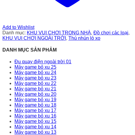
Add to Wishlist
Danh mục:
KHU VUI CHƠI TRONG NHÀ
,
Đồ chơi các loại
,
KHU VUI CHƠI NGOÀI TRỜI
,
Thú nhún lò xo
DANH MỤC SẢN PHẢM
Đu quay điện ngoài trời 01
Máy game bỏ xu 25
Máy game bỏ xu 24
Máy game bỏ xu 23
Máy game bỏ xu 22
Máy game bỏ xu 21
Máy game bỏ xu 20
Máy game bỏ xu 19
Máy game bỏ xu 18
Máy game bỏ xu 17
Máy game bỏ xu 16
Máy game bỏ xu 15
Máy game bỏ xu 14
Máy game bỏ xu 13