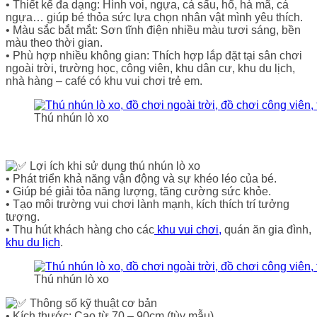
• Thiết kế đa dạng: Hình voi, ngựa, cá sấu, hổ, hà mã, cá
ngựa… giúp bé thỏa sức lựa chọn nhân vật mình yêu thích.
• Màu sắc bắt mắt: Sơn tĩnh điện nhiều màu tươi sáng, bền
màu theo thời gian.
• Phù hợp nhiều không gian: Thích hợp lắp đặt tại sân chơi
ngoài trời, trường học, công viên, khu dân cư, khu du lịch,
nhà hàng – café có khu vui chơi trẻ em.
Thú nhún lò xo
Lợi ích khi sử dụng thú nhún lò xo
• Phát triển khả năng vận động và sự khéo léo của bé.
• Giúp bé giải tỏa năng lượng, tăng cường sức khỏe.
• Tạo môi trường vui chơi lành mạnh, kích thích trí tưởng
tượng.
• Thu hút khách hàng cho các
khu vui chơi,
quán ăn gia đình,
khu du lịch
.
Thú nhún lò xo
Thông số kỹ thuật cơ bản
• Kích thước: Cao từ 70 – 90cm (tùy mẫu).