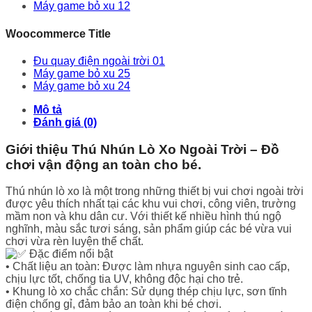
Máy game bỏ xu 12
Woocommerce Title
Đu quay điện ngoài trời 01
Máy game bỏ xu 25
Máy game bỏ xu 24
Mô tả
Đánh giá (0)
Giới thiệu Thú Nhún Lò Xo Ngoài Trời – Đồ
chơi vận động an toàn cho bé.
Thú nhún lò xo là một trong những thiết bị vui chơi ngoài trời
được yêu thích nhất tại các khu vui chơi, công viên, trường
mầm non và khu dân cư. Với thiết kế nhiều hình thú ngộ
nghĩnh, màu sắc tươi sáng, sản phẩm giúp các bé vừa vui
chơi vừa rèn luyện thể chất.
Đặc điểm nổi bật
• Chất liệu an toàn: Được làm nhựa nguyên sinh cao cấp,
chịu lực tốt, chống tia UV, không độc hại cho trẻ.
• Khung lò xo chắc chắn: Sử dụng thép chịu lực, sơn tĩnh
điện chống gỉ, đảm bảo an toàn khi bé chơi.