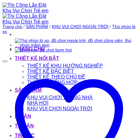
Bỏ
qua
nội
dung
Trang chủ
/
SẢN PHẨM
/
KHU VUI CHƠI NGOÀI TRỜI
/
Thú nhún lò
xo
TRANG CHỦ
THIẾT KẾ NỔI BẬT
THIẾT KẾ KHU HƯỚNG NGHIỆP
THIẾT KẾ ĐẶC BIỆT
THIẾT KẾ THEO CHỦ ĐỀ
THIẾT KẾ TỔNG HỢP
SẢN PHẨM
KHU VUI CHƠI TRONG NHÀ
NHÀ HƠI
KHU VUI CHƠI NGOÀI TRỜI
DỰ ÁN
TƯ VẤN
TIN TỨC