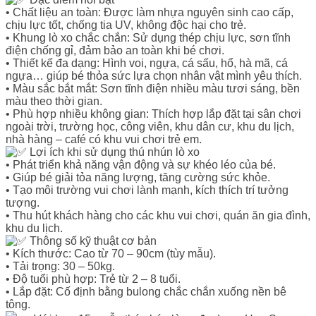
• Chất liệu an toàn: Được làm nhựa nguyên sinh cao cấp,
chịu lực tốt, chống tia UV, không độc hại cho trẻ.
• Khung lò xo chắc chắn: Sử dụng thép chịu lực, sơn tĩnh
điện chống gỉ, đảm bảo an toàn khi bé chơi.
• Thiết kế đa dạng: Hình voi, ngựa, cá sấu, hổ, hà mã, cá
ngựa… giúp bé thỏa sức lựa chọn nhân vật mình yêu thích.
• Màu sắc bắt mắt: Sơn tĩnh điện nhiều màu tươi sáng, bền
màu theo thời gian.
• Phù hợp nhiều không gian: Thích hợp lắp đặt tại sân chơi
ngoài trời, trường học, công viên, khu dân cư, khu du lịch,
nhà hàng – café có khu vui chơi trẻ em.
Lợi ích khi sử dụng thú nhún lò xo
• Phát triển khả năng vận động và sự khéo léo của bé.
• Giúp bé giải tỏa năng lượng, tăng cường sức khỏe.
• Tạo môi trường vui chơi lành mạnh, kích thích trí tưởng
tượng.
• Thu hút khách hàng cho các khu vui chơi, quán ăn gia đình,
khu du lịch.
Thông số kỹ thuật cơ bản
• Kích thước: Cao từ 70 – 90cm (tùy mẫu).
• Tải trọng: 30 – 50kg.
• Độ tuổi phù hợp: Trẻ từ 2 – 8 tuổi.
• Lắp đặt: Cố định bằng bulong chắc chắn xuống nền bê
tông.