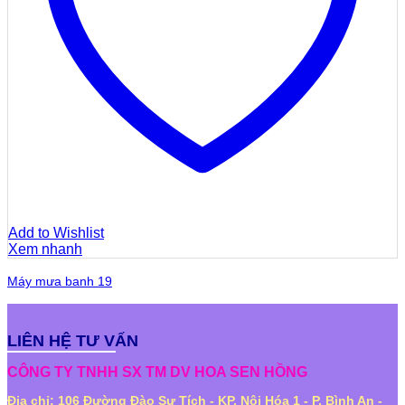
Add to Wishlist
Xem nhanh
Máy mưa banh 19
LIÊN HỆ TƯ VẤN
CÔNG TY TNHH SX TM DV HOA SEN HỒNG
Địa chỉ: 106 Đường Đào Sư Tích - KP. Nội Hóa 1 - P. Bình An -