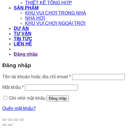
THIẾT KẾ TỔNG HỢP
SẢN PHẨM
KHU VUI CHƠI TRONG NHÀ
NHÀ HƠI
KHU VUI CHƠI NGOÀI TRỜI
DỰ ÁN
TƯ VẤN
TIN TỨC
LIÊN HỆ
Đăng nhập
Đăng nhập
Bắt
Tên tài khoản hoặc địa chỉ email
*
buộc
Bắt
Mật khẩu
*
buộc
Ghi nhớ mật khẩu
Đăng nhập
Quên mật khẩu?