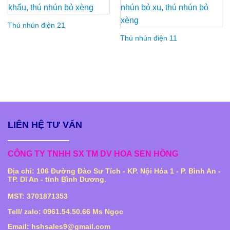
Thú nhún điện 21
Thú nhún điện 11
LIÊN HỆ TƯ VẤN
CÔNG TY TNHH SX TM DV HOA SEN HỒNG
Địa chỉ: 106 Đường Đào Sư Tích - KP. Nội Hóa 1 - P. Bình An -
TP. Dĩ An - tỉnh Bình Dương.
MST: 3701871353
Tell/ zalo: 0961.54.50.66 Ms Ngọc
Email: hshsales9@gmail.com