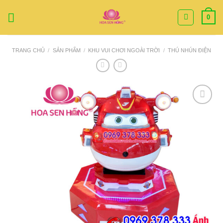
Bỏ
0
qua
nội
dung
TRANG CHỦ
/
SẢN PHẨM
/
KHU VUI CHƠI NGOÀI TRỜI
/
THÚ NHÚN ĐIỆN
Add to
Wishlist