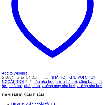
Add to Wishlist
SKU:
Nhà hơi 54
Danh mục:
NHÀ HƠI
,
KHU VUI CHƠI
NGOÀI TRỜI
Thẻ:
bán nhà hơi
,
bơm nhà hơi
,
công bán nhà
hơi
,
nhà hơi
,
nhà phao
,
xưởng may nhà hơi
,
xưởng nhà hơi
DANH MỤC SẢN PHẢM
Đu quay điện ngoài trời 01