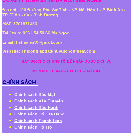
CÔNG TY TNHH SX TM DV HOA SEN HỒNG
Địa chỉ: 106 Đường Đào Sư Tích - KP. Nội Hóa 1 - P. Bình An -
TP. Dĩ An - tỉnh Bình Dương.
MST: 3701871353
Tell/ zalo: 0961.54.50.66 Ms Ngọc
Email: hshsales9@gmail.com
Website: Thiconglapdatkhuvuichoitreem.com
HÃY GỌI CHO CHÚNG TÔI ĐỂ NHẬN ĐƯỢC DỊCH VỤ
MIỄN PHÍ
TƯ VẤN - THIẾT KẾ - BÁO GIÁ
CHÍNH SÁCH
Chính sách Bảo Mật
Chính sách Vận Chuyển
Chính sách Bảo Hành
Chính sách Đổi Trả Hàng
Chính sách Thanh toán
Chính sách Hỗ Trợ