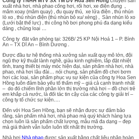
Công ty TNHH MTV SX TM DV Hoa Sen Hồng
chuyên sản
xuất nhà hơi, nhà phao cổng hơi, rối hơi, xe điện đụng ,
mâm xoay (mâm quay) , đu quay thú, xe lửa điện , thú nhún
lò xo , thú nhún điện (thú nhún bỏ xu/ xèng) , Sàn nhún lò xo
(Lưới bật thể lực) , thi công hồ bơi phong phú đa dạng kiểu
dáng , chủng loại …
Công ty đặt văn phòng tại: 326B/ 25 KP Nội Hoá 1 – P. Bình
An – TX Dĩ An – Bình Dương .
Được đầu tư hệ thống nhà xưởng sản xuất quy mô lớn, đội
ngũ thợ kỹ thuật lành nghề, giàu kinh nghiệm, lắp đặt nhiệt
tình, trang thiết bị máy móc hiện đại, sản phẩm nhà hơi, nhà
phao, nhà hơi lâu đài… nói chung, sản phẩm đồ chơi bơm
hơi các loại, sản phẩm phục vụ sự kiện của công ty Hoa Sen
Hồng luôn đảm bảo yếu tố thẩm mỹ – giá cả cạnh tranh nhất
– do đó chiếm lĩnh phần lớn thị trường nhà hơi – đồ chơi trẻ
em khắp cả nước, là đối tác tin cậy của các công ty giải trí –
công ty tổ chức sự kiện….
Đến với Hoa Sen Hồng, bạn sẽ nhận được sự đảm bảo
rằng, sản phẩm nhà hơi, nhà phao mà quý khách hàng lựa
chọn luôn là sản phẩm chất lượng, mẫu mã đa dạng – đẹp
mà giá thành vẫn luôn luôn tốt nhất thị trường.
Nhà hơi
Nhà phao
được sản xuất bằng chất liệu nhập hoàn