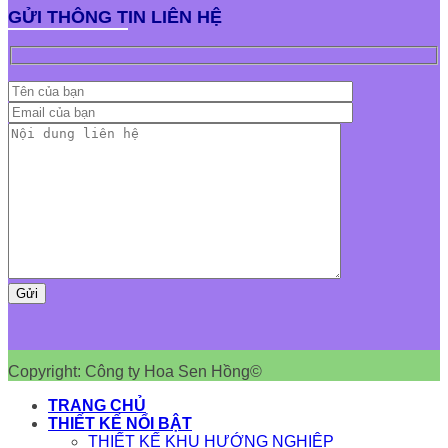
GỬI THÔNG TIN LIÊN HỆ
Copyright: Công ty Hoa Sen Hồng©
TRANG CHỦ
THIẾT KẾ NỔI BẬT
THIẾT KẾ KHU HƯỚNG NGHIỆP