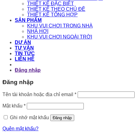
THIẾT KẾ ĐẶC BIỆT
THIẾT KẾ THEO CHỦ ĐỀ
THIẾT KẾ TỔNG HỢP
SẢN PHẨM
KHU VUI CHƠI TRONG NHÀ
NHÀ HƠI
KHU VUI CHƠI NGOÀI TRỜI
DỰ ÁN
TƯ VẤN
TIN TỨC
LIÊN HỆ
Đăng nhập
Đăng nhập
Bắt
Tên tài khoản hoặc địa chỉ email
*
buộc
Bắt
Mật khẩu
*
buộc
Ghi nhớ mật khẩu
Đăng nhập
Quên mật khẩu?