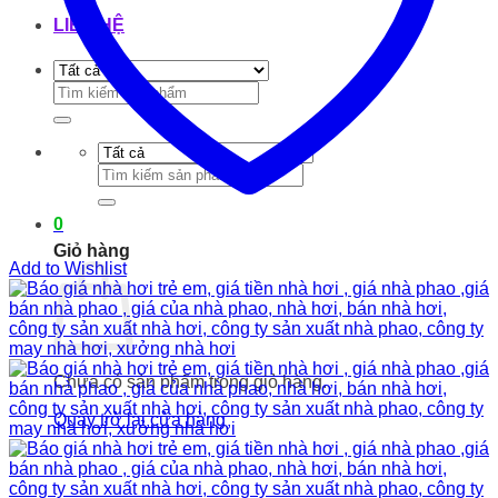
LIÊN HỆ
Tìm
kiếm:
Tìm
kiếm:
0
Giỏ hàng
Add to Wishlist
Chưa có sản phẩm trong giỏ hàng.
Quay trở lại cửa hàng