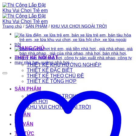
Bỏ
qua
nội
dung
Trang chủ
/
SẢN PHẨM
/
KHU VUI CHƠI NGOÀI TRỜI
TRANG CHỦ
THIẾT KẾ NỔI BẬT
THIẾT KẾ KHU HƯỚNG NGHIỆP
THIẾT KẾ ĐẶC BIỆT
THIẾT KẾ THEO CHỦ ĐỀ
THIẾT KẾ TỔNG HỢP
SẢN PHẨM
KHU VUI CHƠI TRONG NHÀ
NHÀ HƠI
KHU VUI CHƠI NGOÀI TRỜI
DỰ ÁN
TƯ VẤN
TIN TỨC