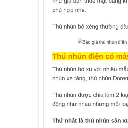
như giá bạn thuê mặt bằng kh
phù hợp nhé.
Thú nhún bỏ xèng thường dành
Thú nhún điện có mấy
Thú nhún bỏ xu với nhiều mẫu
nhún xe tăng, thú nhún Dorem
Thú nhún được chia làm 2 lo
động như nhau nhưng mỗi loạ
Thứ nhất là thú nhún sản xu