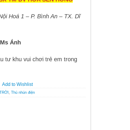
Nội Hoá 1 – P. Bình An – TX. Dĩ
3 Ms Ánh
u tư khu vui chơi trẻ em trong
Add to Wishlist
 TRỜI
,
Thú nhún điện