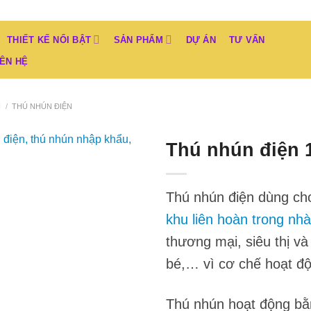
THIẾT KẾ NỔI BẬT
SẢN PHẨM
DỰ ÁN
TƯ VẤN
IÊN HỆ
I
/
THÚ NHÚN ĐIỆN
Thú nhún điện 
Add to
Wishlist
Thú nhún điện dùng ch
khu liên hoàn trong nhà
thương mại, siêu thị v
bé,… vì cơ chế hoạt độ
Thú nhún hoạt động bằ