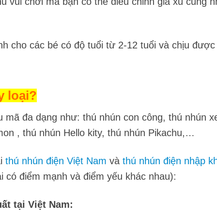
u vui chơi mà bạn có thể điều chỉnh giá xu cũng n
 cho các bé có độ tuổi từ 2-12 tuổi và chịu được 
 loại?
 mã đa dạng như: thú nhún con công, thú nhún xe
on , thú nhún Hello kity, thú nhún Pikachu,…
ại
thú nhún điện Việt Nam
và
thú nhún điện nhập k
i có điểm mạnh và điểm yếu khác nhau):
ất tại Việt Nam: