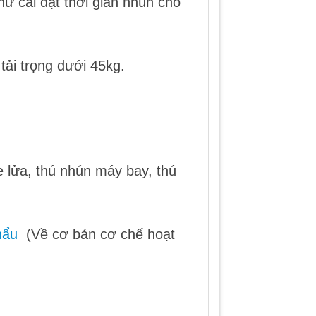
hư cài đặt thời gian nhún cho
tải trọng dưới 45kg.
 lửa, thú nhún máy bay, thú
hẩu
(Về cơ bản cơ chế hoạt