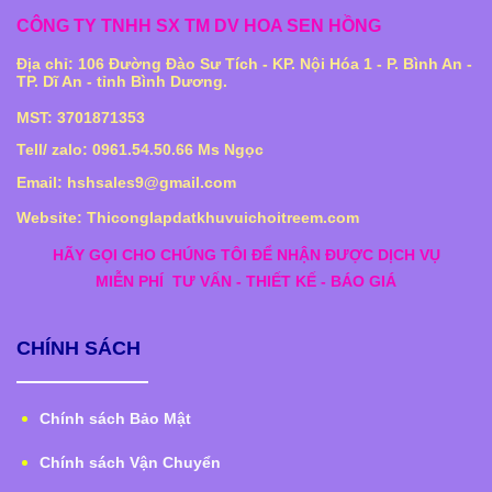
CÔNG TY TNHH SX TM DV HOA SEN HỒNG
Địa chỉ: 106 Đường Đào Sư Tích - KP. Nội Hóa 1 - P. Bình An -
TP. Dĩ An - tỉnh Bình Dương.
MST: 3701871353
Tell/ zalo: 0961.54.50.66 Ms Ngọc
Email: hshsales9@gmail.com
Website: Thiconglapdatkhuvuichoitreem.com
HÃY GỌI CHO CHÚNG TÔI ĐỂ NHẬN ĐƯỢC DỊCH VỤ
MIỄN PHÍ
TƯ VẤN - THIẾT KẾ - BÁO GIÁ
CHÍNH SÁCH
Chính sách Bảo Mật
Chính sách Vận Chuyển