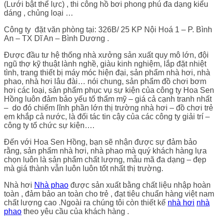
(Lưới bật thể lực) , thi công hồ bơi phong phú đa dạng kiểu
dáng , chủng loại …
Công ty đặt văn phòng tại: 326B/ 25 KP Nội Hoá 1 – P. Bình
An – TX Dĩ An – Bình Dương .
Được đầu tư hệ thống nhà xưởng sản xuất quy mô lớn, đội
ngũ thợ kỹ thuật lành nghề, giàu kinh nghiệm, lắp đặt nhiệt
tình, trang thiết bị máy móc hiện đại, sản phẩm nhà hơi, nhà
phao, nhà hơi lâu đài… nói chung, sản phẩm đồ chơi bơm
hơi các loại, sản phẩm phục vụ sự kiện của công ty Hoa Sen
Hồng luôn đảm bảo yếu tố thẩm mỹ – giá cả cạnh tranh nhất
– do đó chiếm lĩnh phần lớn thị trường nhà hơi – đồ chơi trẻ
em khắp cả nước, là đối tác tin cậy của các công ty giải trí –
công ty tổ chức sự kiện….
Đến với Hoa Sen Hồng, bạn sẽ nhận được sự đảm bảo
rằng, sản phẩm nhà hơi, nhà phao mà quý khách hàng lựa
chọn luôn là sản phẩm chất lượng, mẫu mã đa dạng – đẹp
mà giá thành vẫn luôn luôn tốt nhất thị trường.
Nhà hơi
Nhà phao
được sản xuất bằng chất liệu nhập hoàn
toàn , đảm bảo an toàn cho trẻ , đạt tiêu chuẩn hàng việt nam
chất lượng cao .Ngoài ra chúng tôi còn thiết kế
nhà hơi
nhà
phao
theo yêu cầu của khách hàng .