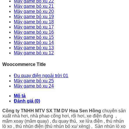
Máy game bỏ xu 22
Máy game bỏ xu 21
Máy game bỏ xu 20
Máy game bỏ xu 19
Máy game bỏ xu 18
Máy game bỏ xu 17
Máy game bỏ xu 16
Máy game bỏ xu 15
Máy game bỏ xu 14
Máy game bỏ xu 13
Máy game bỏ xu 12
Woocommerce Title
Đu quay điện ngoài trời 01
Máy game bỏ xu 25
Máy game bỏ xu 24
Mô tả
Đánh giá (0)
Công ty TNHH MTV SX TM DV Hoa Sen Hồng
chuyên sản
xuất nhà hơi, nhà phao cổng hơi, rối hơi, xe điện đụng ,
mâm xoay (mâm quay) , đu quay thú, xe lửa điện , thú nhún
lò xo , thú nhún điện (thú nhún bỏ xu/ xèng) , Sàn nhún lò xo