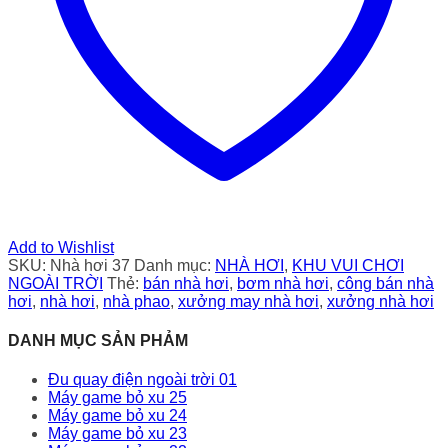
Add to Wishlist
SKU:
Nhà hơi 37
Danh mục:
NHÀ HƠI
,
KHU VUI CHƠI
NGOÀI TRỜI
Thẻ:
bán nhà hơi
,
bơm nhà hơi
,
công bán nhà
hơi
,
nhà hơi
,
nhà phao
,
xưởng may nhà hơi
,
xưởng nhà hơi
DANH MỤC SẢN PHẢM
Đu quay điện ngoài trời 01
Máy game bỏ xu 25
Máy game bỏ xu 24
Máy game bỏ xu 23