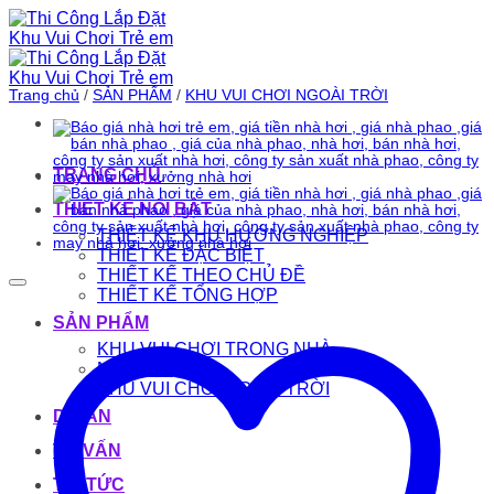
Bỏ
qua
nội
dung
Trang chủ
/
SẢN PHẨM
/
KHU VUI CHƠI NGOÀI TRỜI
TRANG CHỦ
THIẾT KẾ NỔI BẬT
THIẾT KẾ KHU HƯỚNG NGHIỆP
THIẾT KẾ ĐẶC BIỆT
THIẾT KẾ THEO CHỦ ĐỀ
THIẾT KẾ TỔNG HỢP
SẢN PHẨM
KHU VUI CHƠI TRONG NHÀ
NHÀ HƠI
KHU VUI CHƠI NGOÀI TRỜI
DỰ ÁN
TƯ VẤN
TIN TỨC