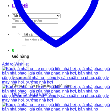
LIÊN HỆ
Tìm
kiếm:
Tìm
kiếm:
0
Giỏ hàng
Add to Wishlist
Chưa có sản phẩm trong giỏ hàng.
Quay trở lại cửa hàng