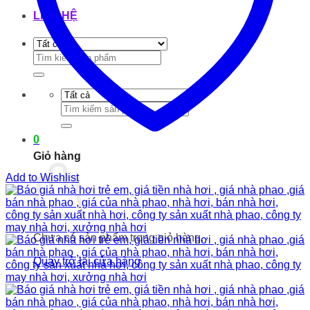
LIÊN HỆ
Tìm
kiếm:
Tìm
kiếm:
0
Giỏ hàng
Add to Wishlist
Chưa có sản phẩm trong giỏ hàng.
Quay trở lại cửa hàng