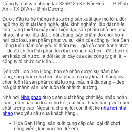
Công ty đặt văn phòng tại: 326B/ 25 KP Nội Hoá 1 – P. Bình
An – TX Dĩ An – Bình Dương .
Được đầu tư hệ thống nhà xưởng sản xuất quy mô lớn, đội
ngũ thợ kỹ thuật lành nghề, giàu kinh nghiệm, lắp đặt nhiệt
tình, trang thiết bị máy móc hiện đại, sản phẩm nhà hơi, nhà
phao, nhà hơi lâu đài… nói chung, sản phẩm đồ chơi bơm
hơi các loại, sản phẩm phục vụ sự kiện của công ty Hoa Sen
Hồng luôn đảm bảo yếu tố thẩm mỹ – giá cả cạnh tranh nhất
– do đó chiếm lĩnh phần lớn thị trường nhà hơi – đồ chơi trẻ
em khắp cả nước, là đối tác tin cậy của các công ty giải trí –
công ty tổ chức sự kiện….
Đến với Hoa Sen Hồng, bạn sẽ nhận được sự đảm bảo
rằng, sản phẩm nhà hơi, nhà phao mà quý khách hàng lựa
chọn luôn là sản phẩm chất lượng, mẫu mã đa dạng – đẹp
mà giá thành vẫn luôn luôn tốt nhất thị trường.
Nhà hơi
Nhà phao
được sản xuất bằng chất liệu nhập hoàn
toàn , đảm bảo an toàn cho trẻ , đạt tiêu chuẩn hàng việt nam
chất lượng cao .Ngoài ra chúng tôi còn thiết kế
nhà hơi
nhà
phao
theo yêu cầu của khách hàng .
Hoa Sen Hồng sản xuất cung cấp các loại đồ chơi
công viên , khu vui chơi trẻ em.