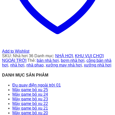
Add to Wishlist
SKU:
Nhà hơi 36
Danh mục:
NHÀ HƠI
,
KHU VUI CHƠI
NGOÀI TRỜI
Thẻ:
bán nhà hơi
,
bơm nhà hơi
,
công bán nhà
hơi
,
nhà hơi
,
nhà phao
,
xưởng may nhà hơi
,
xưởng nhà hơi
DANH MỤC SẢN PHẢM
Đu quay điện ngoài trời 01
Máy game bỏ xu 25
Máy game bỏ xu 24
Máy game bỏ xu 23
Máy game bỏ xu 22
Máy game bỏ xu 21
Máy game bỏ xu 20