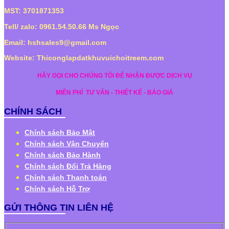
MST: 3701871353
Tell/ zalo: 0961.54.50.66 Ms Ngọc
Email: hshsales9@gmail.com
Website: Thiconglapdatkhuvuichoitreem.com
HÃY GỌI CHO CHÚNG TÔI ĐỂ NHẬN ĐƯỢC DỊCH VỤ
MIỄN PHÍ
TƯ VẤN - THIẾT KẾ - BÁO GIÁ
CHÍNH SÁCH
Chính sách Bảo Mật
Chính sách Vận Chuyển
Chính sách Bảo Hành
Chính sách Đổi Trả Hàng
Chính sách Thanh toán
Chính sách Hỗ Trợ
GỬI THÔNG TIN LIÊN HỆ