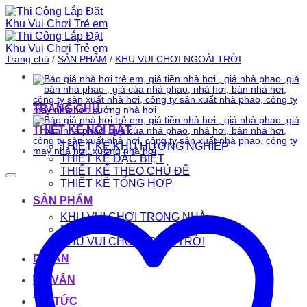
Bỏ
qua
nội
dung
Trang chủ
/
SẢN PHẨM
/
KHU VUI CHƠI NGOÀI TRỜI
TRANG CHỦ
THIẾT KẾ NỔI BẬT
THIẾT KẾ KHU HƯỚNG NGHIỆP
THIẾT KẾ ĐẶC BIỆT
THIẾT KẾ THEO CHỦ ĐỀ
THIẾT KẾ TỔNG HỢP
SẢN PHẨM
KHU VUI CHƠI TRONG NHÀ
NHÀ HƠI
KHU VUI CHƠI NGOÀI TRỜI
DỰ ÁN
TƯ VẤN
TIN TỨC