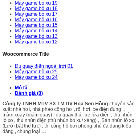
Máy game bỏ xu 19
Máy game bỏ xu 18
Máy game bỏ xu 17
Máy game bỏ xu 16
Máy game bỏ xu 15
Máy game bỏ xu 14
Máy game bỏ xu 13
Máy game bỏ xu 12
Woocommerce Title
Đu quay điện ngoài trời 01
Máy game bỏ xu 25
Máy game bỏ xu 24
Mô tả
Đánh giá (0)
Công ty TNHH MTV SX TM DV Hoa Sen Hồng
chuyên sản
xuất nhà hơi, nhà phao cổng hơi, rối hơi, xe điện đụng ,
mâm xoay (mâm quay) , đu quay thú, xe lửa điện , thú nhún
lò xo , thú nhún điện (thú nhún bỏ xu/ xèng) , Sàn nhún lò xo
(Lưới bật thể lực) , thi công hồ bơi phong phú đa dạng kiểu
dáng , chủng loại …