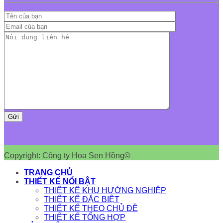
Copyright: Công ty Hoa Sen Hồng©
TRANG CHỦ
THIẾT KẾ NỔI BẬT
THIẾT KẾ KHU HƯỚNG NGHIỆP
THIẾT KẾ ĐẶC BIỆT
THIẾT KẾ THEO CHỦ ĐỀ
THIẾT KẾ TỔNG HỢP