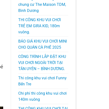
chung cư The Maison TDM,
Bình Dương
THI CÔNG KHU VUI CHƠI
TRẺ EM GIRA KID, 180m
vuông.
BÁO GIÁ KHU VUI CHƠI MINI
CHO QUÁN CÀ PHÊ 2025
CÔNG TRÌNH LẮP ĐẶT KHU
VUI CHƠI NGOÀI TRỜI TẠI
bé
TÂN UYÊN – BÌNH DƯƠNG.
Thi công khu vui chơi Funny
Bến Tre
Chi phí thi công khu vui chơi
140m vuông
THI CÔNG KHU VUI CHƠI TẠI