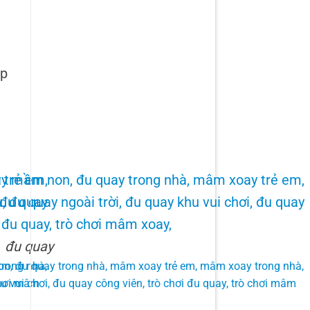
ẹp
đu quay