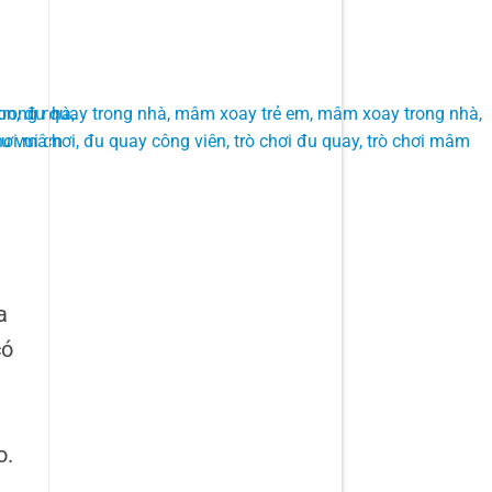
a
có
o.