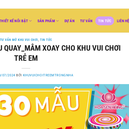
THIẾT KẾ NỔI BẬT
SẢN PHẨM
DỰ ÁN
TƯ VẤN
TIN TỨC
LIÊN H
TƯ VẤN MỞ KHU VUI CHƠI
,
TIN TỨC
U QUAY_MÂM XOAY CHO KHU VUI CHƠI
TRẺ EM
0/07/2024
BỞI
KHUVUICHOITREEMTRONGNHA