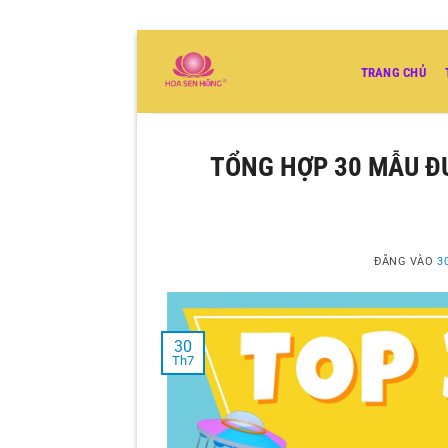
Bỏ
qua
TRANG CHỦ
nội
dung
TỔNG HỢP 30 MẪU Đ
ĐĂNG VÀO
3
30
Th7