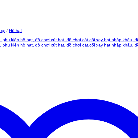
oại
/
Hồ hạt