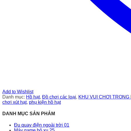
Add to Wishlist
Danh mục:
Hồ hạt
,
Đồ chơi các loại
,
KHU VUI CHƠI TRONG
chơi xút hạt
,
phụ kiện hồ hạt
DANH MỤC SẢN PHẢM
Đu quay điện ngoài trời 01
Máy game bỏ xu 25