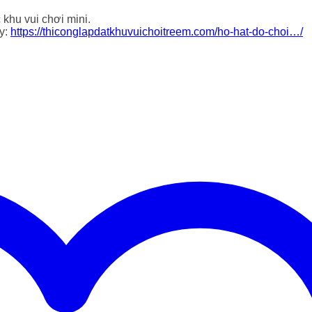
 khu vui chơi mini.
ây:
https://thiconglapdatkhuvuichoitreem.com/ho-hat-do-choi…/