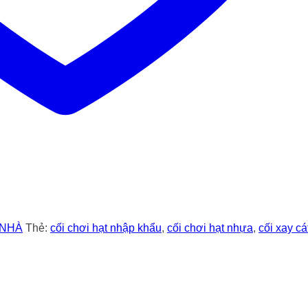
 NHÀ
Thẻ:
cối chơi hạt nhập khẩu
,
cối chơi hạt nhựa
,
cối xay cá