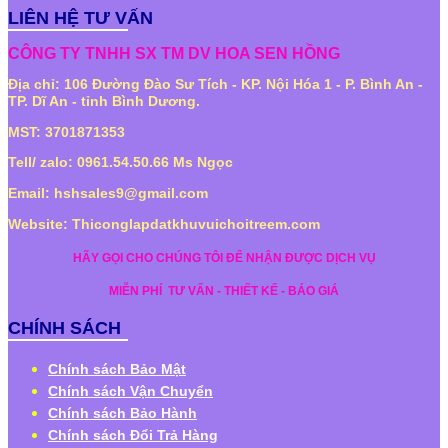
LIÊN HỆ TƯ VẤN
CÔNG TY TNHH SX TM DV HOA SEN HỒNG
Địa chỉ: 106 Đường Đào Sư Tích - KP. Nội Hóa 1 - P. Bình An -
TP. Dĩ An - tỉnh Bình Dương.
MST: 3701871353
Tell/ zalo: 0961.54.50.66 Ms Ngọc
Email: hshsales9@gmail.com
Website: Thiconglapdatkhuvuichoitreem.com
HÃY GỌI CHO CHÚNG TÔI ĐỂ NHẬN ĐƯỢC DỊCH VỤ
MIỄN PHÍ
TƯ VẤN - THIẾT KẾ - BÁO GIÁ
CHÍNH SÁCH
Chính sách Bảo Mật
Chính sách Vận Chuyển
Chính sách Bảo Hành
Chính sách Đổi Trả Hàng