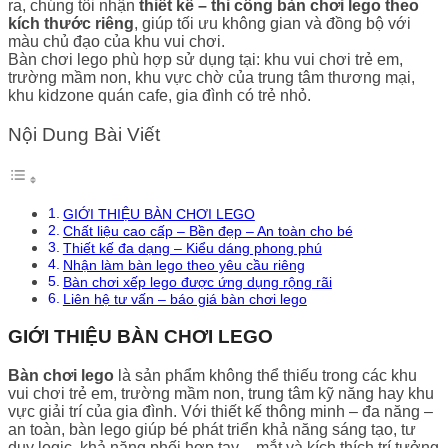
ra, chúng tôi nhận
thiết kế – thi công bàn chơi lego theo
kích thước riêng
, giúp tối ưu không gian và đồng bộ với
màu chủ đạo của khu vui chơi.
Bàn chơi lego phù hợp sử dụng tại: khu vui chơi trẻ em,
trường mầm non, khu vực chờ của trung tâm thương mại,
khu kidzone quán cafe, gia đình có trẻ nhỏ.
Nội Dung Bài Viết
GIỚI THIỆU BÀN CHƠI LEGO
Chất liệu cao cấp – Bền đẹp – An toàn cho bé
Thiết kế đa dạng – Kiểu dáng phong phú
Nhận làm bàn lego theo yêu cầu riêng
Bàn chơi xếp lego được ứng dụng rộng rãi
Liên hệ tư vấn – báo giá bàn chơi lego
GIỚI THIỆU BÀN CHƠI LEGO
Bàn chơi lego
là sản phẩm không thể thiếu trong các khu
vui chơi trẻ em, trường mầm non, trung tâm kỹ năng hay khu
vực giải trí của gia đình. Với thiết kế thông minh – đa năng –
an toàn, bàn lego giúp bé phát triển khả năng sáng tạo, tư
duy logic, khả năng phối hợp tay – mắt và kích thích trí tưởng