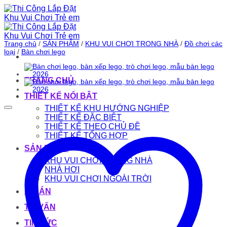
Bỏ
qua
nội
dung
Trang chủ
/
SẢN PHẨM
/
KHU VUI CHƠI TRONG NHÀ
/
Đồ chơi các
loại
/
Bàn chơi lego
TRANG CHỦ
THIẾT KẾ NỔI BẬT
THIẾT KẾ KHU HƯỚNG NGHIỆP
THIẾT KẾ ĐẶC BIỆT
THIẾT KẾ THEO CHỦ ĐỀ
THIẾT KẾ TỔNG HỢP
SẢN PHẨM
KHU VUI CHƠI TRONG NHÀ
NHÀ HƠI
KHU VUI CHƠI NGOÀI TRỜI
DỰ ÁN
TƯ VẤN
TIN TỨC