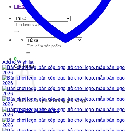
LIÊN HỆ
Tìm
kiếm:
Tìm
kiếm:
0
Add to Wishlist
Giỏ hàng
Chưa có sản phẩm trong giỏ hàng.
Quay trở lại cửa hàng