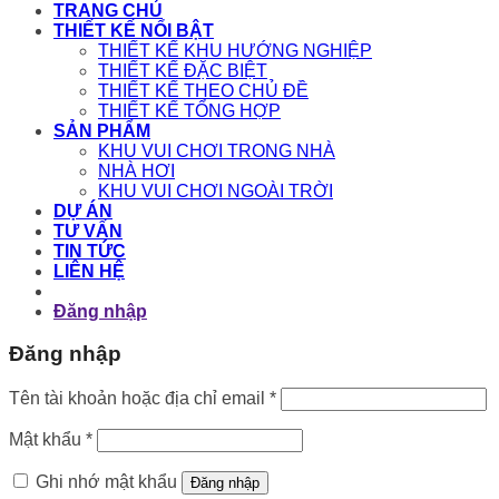
TRANG CHỦ
THIẾT KẾ NỔI BẬT
THIẾT KẾ KHU HƯỚNG NGHIỆP
THIẾT KẾ ĐẶC BIỆT
THIẾT KẾ THEO CHỦ ĐỀ
THIẾT KẾ TỔNG HỢP
SẢN PHẨM
KHU VUI CHƠI TRONG NHÀ
NHÀ HƠI
KHU VUI CHƠI NGOÀI TRỜI
DỰ ÁN
TƯ VẤN
TIN TỨC
LIÊN HỆ
Đăng nhập
Đăng nhập
Bắt
Tên tài khoản hoặc địa chỉ email
*
buộc
Bắt
Mật khẩu
*
buộc
Ghi nhớ mật khẩu
Đăng nhập