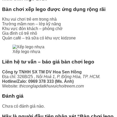
Bàn chơi xếp lego được ứng dụng rộng rãi
Khu vui chơi trẻ em trong nhà
Trường mầm non – lớp kỹ năng
Khu vực đón khách – phòng chờ
Gia đình có trẻ nhỏ
Quán café – trà sữa có khu vực kidzone
Xếp lego nhựa
Liên hệ tư vấn – báo giá bàn chơi lego
Công ty TNHH SX TM DV Hoa Sen Hồng
Địa chỉ: 326B/25
, Nội Hoá 1, P. Đông Hòa, TP. HCM.
Hotline/Zalo: 0969 378 333 (Ms. Ánh)
Website:
thiconglapdatkhuvuichoitreem.com
Đánh giá
Chưa có đánh giá nào.
Hãy là người đầu tiên nhận xét “Bàn chơi lego