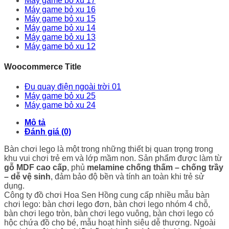
Máy game bỏ xu 17
Máy game bỏ xu 16
Máy game bỏ xu 15
Máy game bỏ xu 14
Máy game bỏ xu 13
Máy game bỏ xu 12
Woocommerce Title
Đu quay điện ngoài trời 01
Máy game bỏ xu 25
Máy game bỏ xu 24
Mô tả
Đánh giá (0)
Bàn chơi lego là một trong những thiết bị quan trọng trong
khu vui chơi trẻ em và lớp mầm non. Sản phẩm được làm từ
gỗ MDF cao cấp
, phủ
melamine chống thấm – chống trầy
– dễ vệ sinh
, đảm bảo độ bền và tính an toàn khi trẻ sử
dụng.
Công ty đồ chơi Hoa Sen Hồng cung cấp nhiều mẫu bàn
chơi lego: bàn chơi lego đơn, bàn chơi lego nhóm 4 chỗ,
bàn chơi lego tròn, bàn chơi lego vuông, bàn chơi lego có
hộc chứa đồ cho bé, mẫu hoạt hình siêu dễ thương. Ngoài