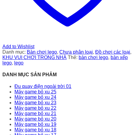
Add to Wishlist
Danh mục:
Bàn chơi lego
,
Chưa phân loại
,
Đồ chơi các loại
,
KHU VUI CHƠI TRONG NHÀ
Thẻ:
bàn chơi lego
,
bàn xếp
lego
,
lego
DANH MỤC SẢN PHẢM
Đu quay điện ngoài trời 01
Máy game bỏ xu 25
Máy game bỏ xu 24
Máy game bỏ xu 23
Máy game bỏ xu 22
Máy game bỏ xu 21
Máy game bỏ xu 20
Máy game bỏ xu 19
Máy game bỏ xu 18