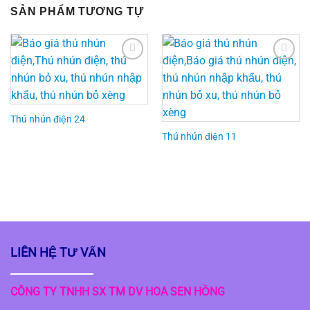
SẢN PHẨM TƯƠNG TỰ
Add to
Add to
Wishlist
Wishlist
Thú nhún điện 24
Thú nhún điện 11
LIÊN HỆ TƯ VẤN
CÔNG TY TNHH SX TM DV HOA SEN HỒNG