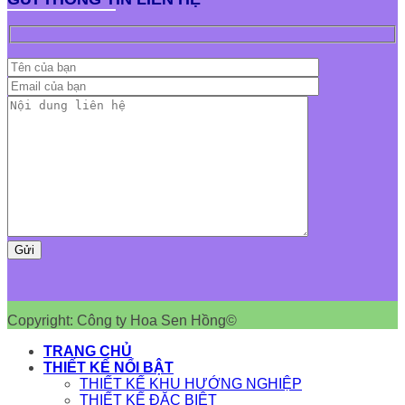
Copyright: Công ty Hoa Sen Hồng©
TRANG CHỦ
THIẾT KẾ NỔI BẬT
THIẾT KẾ KHU HƯỚNG NGHIỆP
THIẾT KẾ ĐẶC BIỆT