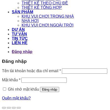
THIẾT KẾ THEO CHỦ ĐỀ
THIẾT KẾ TỔNG HỢP
SẢN PHẨM
KHU VUI CHƠI TRONG NHÀ
NHÀ HƠI
KHU VUI CHƠI NGOÀI TRỜI
DỰ ÁN
TƯ VẤN
TIN TỨC
LIÊN HỆ
Đăng nhập
Đăng nhập
Bắt
Tên tài khoản hoặc địa chỉ email
*
buộc
Bắt
Mật khẩu
*
buộc
Ghi nhớ mật khẩu
Đăng nhập
Quên mật khẩu?