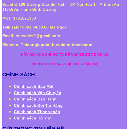
Địa chỉ: 106 Đường Đào Sư Tích - KP. Nội Hóa 1 - P. Bình An -
TP. Dĩ An - tỉnh Bình Dương.
MST: 3701871353
Tell/ zalo: 0961.54.50.66 Ms Ngọc
Email: hshsales9@gmail.com
Website: Thiconglapdatkhuvuichoitreem.com
HÃY GỌI CHO CHÚNG TÔI ĐỂ NHẬN ĐƯỢC DỊCH VỤ
MIỄN PHÍ
TƯ VẤN - THIẾT KẾ - BÁO GIÁ
CHÍNH SÁCH
Chính sách Bảo Mật
Chính sách Vận Chuyển
Chính sách Bảo Hành
Chính sách Đổi Trả Hàng
Chính sách Thanh toán
Chính sách Hỗ Trợ
GỬI THÔNG TIN LIÊN HỆ