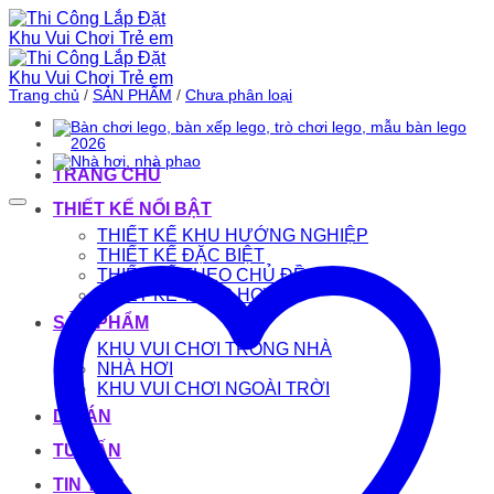
Bỏ
qua
nội
dung
Trang chủ
/
SẢN PHẨM
/
Chưa phân loại
TRANG CHỦ
THIẾT KẾ NỔI BẬT
THIẾT KẾ KHU HƯỚNG NGHIỆP
THIẾT KẾ ĐẶC BIỆT
THIẾT KẾ THEO CHỦ ĐỀ
THIẾT KẾ TỔNG HỢP
SẢN PHẨM
KHU VUI CHƠI TRONG NHÀ
NHÀ HƠI
KHU VUI CHƠI NGOÀI TRỜI
DỰ ÁN
TƯ VẤN
TIN TỨC