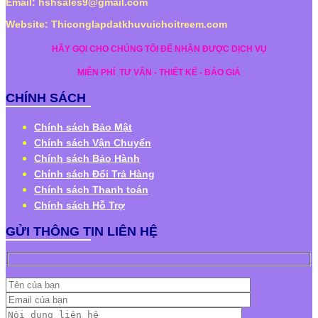
Email: hshsales9@gmail.com
Website: Thiconglapdatkhuvuichoitreem.com
HÃY GỌI CHO CHÚNG TÔI ĐỂ NHẬN ĐƯỢC DỊCH VỤ
MIỄN PHÍ
TƯ VẤN - THIẾT KẾ - BÁO GIÁ
CHÍNH SÁCH
Chính sách Bảo Mật
Chính sách Vận Chuyển
Chính sách Bảo Hành
Chính sách Đổi Trả Hàng
Chính sách Thanh toán
Chính sách Hỗ Trợ
GỬI THÔNG TIN LIÊN HỆ