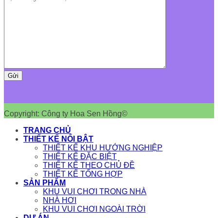
Copyright: Công ty Hoa Sen Hồng©
TRANG CHỦ
THIẾT KẾ NỔI BẬT
THIẾT KẾ KHU HƯỚNG NGHIỆP
THIẾT KẾ ĐẶC BIỆT
THIẾT KẾ THEO CHỦ ĐỀ
THIẾT KẾ TỔNG HỢP
SẢN PHẨM
KHU VUI CHƠI TRONG NHÀ
NHÀ HƠI
KHU VUI CHƠI NGOÀI TRỜI
DỰ ÁN