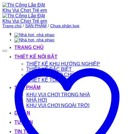
Bỏ
qua
nội
dung
Trang chủ
/
SẢN PHẨM
/
Chưa phân loại
TRANG CHỦ
THIẾT KẾ NỔI BẬT
THIẾT KẾ KHU HƯỚNG NGHIỆP
THIẾT KẾ ĐẶC BIỆT
THIẾT KẾ THEO CHỦ ĐỀ
THIẾT KẾ TỔNG HỢP
SẢN PHẨM
KHU VUI CHƠI TRONG NHÀ
NHÀ HƠI
KHU VUI CHƠI NGOÀI TRỜI
DỰ ÁN
TƯ VẤN
TIN TỨC