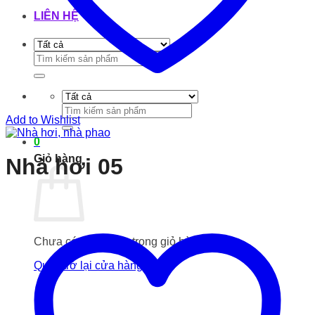
LIÊN HỆ
Tìm
kiếm:
Tìm
Add to Wishlist
kiếm:
0
Giỏ hàng
Nhà hơi 05
Chưa có sản phẩm trong giỏ hàng.
Quay trở lại cửa hàng