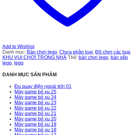
Add to Wishlist
Danh mục:
Bàn chơi lego
,
Chưa phân loại
,
Đồ chơi các loại
,
KHU VUI CHƠI TRONG NHÀ
Thẻ:
bàn chơi lego
,
bàn xếp
lego
,
lego
DANH MỤC SẢN PHẢM
Đu quay điện ngoài trời 01
Máy game bỏ xu 25
Máy game bỏ xu 24
Máy game bỏ xu 23
Máy game bỏ xu 22
Máy game bỏ xu 21
Máy game bỏ xu 20
Máy game bỏ xu 19
Máy game bỏ xu 18