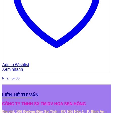
Add to Wishlist
Xem nhanh
Nhà hơi 05
LIÊN HỆ TƯ VẤN
CÔNG TY TNHH SX TM DV HOA SEN HỒNG
Địa chỉ: 106 Đường Đào Sư Tích - KP. Nội Hóa 1 - P. Bình An -