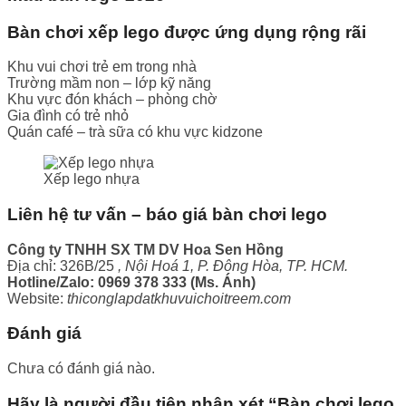
Bàn chơi xếp lego được ứng dụng rộng rãi
Khu vui chơi trẻ em trong nhà
Trường mầm non – lớp kỹ năng
Khu vực đón khách – phòng chờ
Gia đình có trẻ nhỏ
Quán café – trà sữa có khu vực kidzone
Xếp lego nhựa
Liên hệ tư vấn – báo giá bàn chơi lego
Công ty TNHH SX TM DV Hoa Sen Hồng
Địa chỉ: 326B/25
, Nội Hoá 1, P. Đông Hòa, TP. HCM.
Hotline/Zalo: 0969 378 333 (Ms. Ánh)
Website:
thiconglapdatkhuvuichoitreem.com
Đánh giá
Chưa có đánh giá nào.
Hãy là người đầu tiên nhận xét “Bàn chơi lego