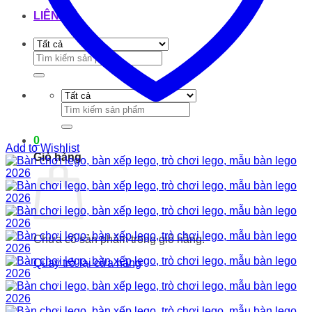
LIÊN HỆ
Tìm
kiếm:
Tìm
kiếm:
0
Add to Wishlist
Giỏ hàng
Chưa có sản phẩm trong giỏ hàng.
Quay trở lại cửa hàng