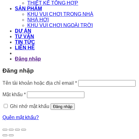
THIẾT KẾ TỔNG HỢP
SẢN PHẨM
KHU VUI CHƠI TRONG NHÀ
NHÀ HƠI
KHU VUI CHƠI NGOÀI TRỜI
DỰ ÁN
TƯ VẤN
TIN TỨC
LIÊN HỆ
Đăng nhập
Đăng nhập
Bắt
Tên tài khoản hoặc địa chỉ email
*
buộc
Bắt
Mật khẩu
*
buộc
Ghi nhớ mật khẩu
Đăng nhập
Quên mật khẩu?