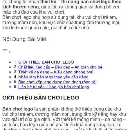
ra, chúng tôi nhận
thiết kế – thi công bàn chơi lego theo
kích thước riêng
, giúp tối ưu không gian và đồng bộ với
màu chủ đạo của khu vui chơi.
Bàn chơi lego phù hợp sử dụng tại: khu vui chơi trẻ em,
trường mầm non, khu vực chờ của trung tâm thương mại,
khu kidzone quán cafe, gia đình có trẻ nhỏ.
Nội Dung Bài Viết
GIỚI THIỆU BÀN CHƠI LEGO
Chất liệu cao cấp – Bền đẹp – An toàn cho bé
Thiết kế đa dạng – Kiểu dáng phong phú
Nhận làm bàn lego theo yêu cầu riêng
Bàn chơi xếp lego được ứng dụng rộng rãi
Liên hệ tư vấn – báo giá bàn chơi lego
GIỚI THIỆU BÀN CHƠI LEGO
Bàn chơi lego
là sản phẩm không thể thiếu trong các khu
vui chơi trẻ em, trường mầm non, trung tâm kỹ năng hay khu
vực giải trí của gia đình. Với thiết kế thông minh – đa năng –
an toàn, bàn lego giúp bé phát triển khả năng sáng tạo, tư
duy logic, khả năng phối hợp tay – mắt và kích thích trí tưởng