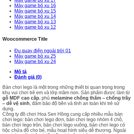
Máy game bỏ xu 17
Máy game bỏ xu 16
Máy game bỏ xu 15
Máy game bỏ xu 14
Máy game bỏ xu 13
Máy game bỏ xu 12
Woocommerce Title
Đu quay điện ngoài trời 01
Máy game bỏ xu 25
Máy game bỏ xu 24
Mô tả
Đánh giá (0)
Bàn chơi lego là một trong những thiết bị quan trọng trong
khu vui chơi trẻ em và lớp mầm non. Sản phẩm được làm từ
gỗ MDF cao cấp
, phủ
melamine chống thấm – chống trầy
– dễ vệ sinh
, đảm bảo độ bền và tính an toàn khi trẻ sử
dụng.
Công ty đồ chơi Hoa Sen Hồng cung cấp nhiều mẫu bàn
chơi lego: bàn chơi lego đơn, bàn chơi lego nhóm 4 chỗ,
bàn chơi lego tròn, bàn chơi lego vuông, bàn chơi lego có
hộc chứa đồ cho bé, mẫu hoạt hình siêu dễ thương. Ngoài