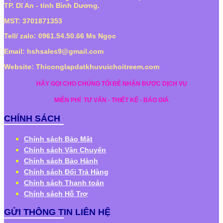
TP. Dĩ An - tỉnh Bình Dương.
MST: 3701871353
Tell/ zalo: 0961.54.50.66 Ms Ngọc
Email: hshsales9@gmail.com
Website: Thiconglapdatkhuvuichoitreem.com
HÃY GỌI CHO CHÚNG TÔI ĐỂ NHẬN ĐƯỢC DỊCH VỤ
MIỄN PHÍ
TƯ VẤN - THIẾT KẾ - BÁO GIÁ
CHÍNH SÁCH
Chính sách Bảo Mật
Chính sách Vận Chuyển
Chính sách Bảo Hành
Chính sách Đổi Trả Hàng
Chính sách Thanh toán
Chính sách Hỗ Trợ
GỬI THÔNG TIN LIÊN HỆ