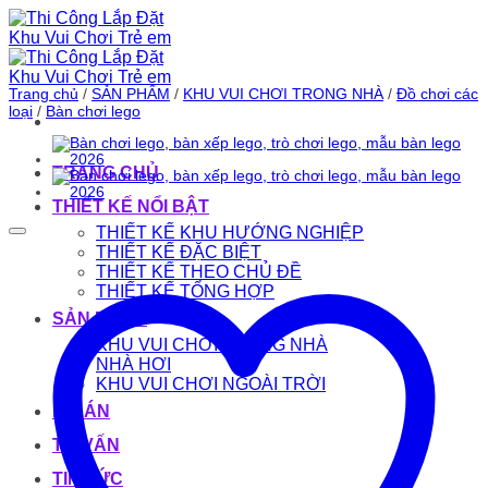
Bỏ
qua
nội
dung
Trang chủ
/
SẢN PHẨM
/
KHU VUI CHƠI TRONG NHÀ
/
Đồ chơi các
loại
/
Bàn chơi lego
TRANG CHỦ
THIẾT KẾ NỔI BẬT
THIẾT KẾ KHU HƯỚNG NGHIỆP
THIẾT KẾ ĐẶC BIỆT
THIẾT KẾ THEO CHỦ ĐỀ
THIẾT KẾ TỔNG HỢP
SẢN PHẨM
KHU VUI CHƠI TRONG NHÀ
NHÀ HƠI
KHU VUI CHƠI NGOÀI TRỜI
DỰ ÁN
TƯ VẤN
TIN TỨC