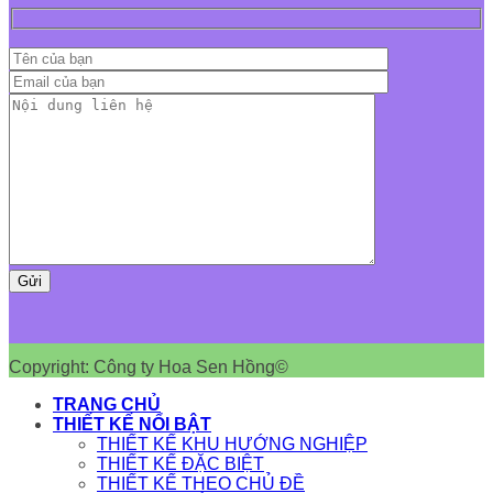
Copyright: Công ty Hoa Sen Hồng©
TRANG CHỦ
THIẾT KẾ NỔI BẬT
THIẾT KẾ KHU HƯỚNG NGHIỆP
THIẾT KẾ ĐẶC BIỆT
THIẾT KẾ THEO CHỦ ĐỀ