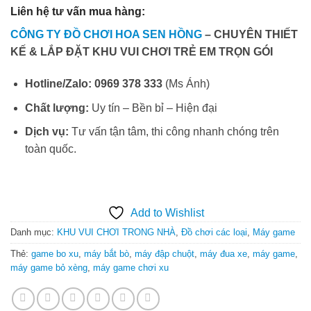
Liên hệ tư vấn mua hàng:
CÔNG TY ĐỒ CHƠI HOA SEN HỒNG
– CHUYÊN THIẾT
KẾ & LẮP ĐẶT KHU VUI CHƠI TRẺ EM TRỌN GÓI
Hotline/Zalo:
0969 378 333
(Ms Ánh)
Chất lượng:
Uy tín – Bền bỉ – Hiện đại
Dịch vụ:
Tư vấn tận tâm, thi công nhanh chóng trên
toàn quốc.
Add to Wishlist
Danh mục:
KHU VUI CHƠI TRONG NHÀ
,
Đồ chơi các loại
,
Máy game
Thẻ:
game bo xu
,
máy bắt bò
,
máy đập chuột
,
máy đua xe
,
máy game
,
máy game bỏ xèng
,
máy game chơi xu