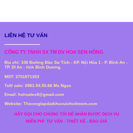
LIÊN HỆ TƯ VẤN
CÔNG TY TNHH SX TM DV HOA SEN HỒNG
Địa chỉ: 106 Đường Đào Sư Tích - KP. Nội Hóa 1 - P. Bình An -
TP. Dĩ An - tỉnh Bình Dương.
MST: 3701871353
Tell/ zalo: 0961.54.50.66 Ms Ngọc
Email: hshsales9@gmail.com
Website: Thiconglapdatkhuvuichoitreem.com
HÃY GỌI CHO CHÚNG TÔI ĐỂ NHẬN ĐƯỢC DỊCH VỤ
MIỄN PHÍ
TƯ VẤN - THIẾT KẾ - BÁO GIÁ