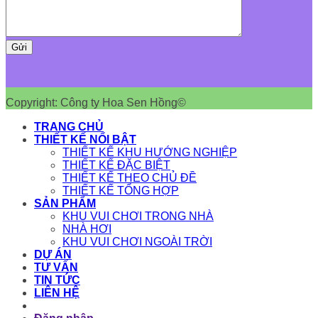
Copyright: Công ty Hoa Sen Hồng©
TRANG CHỦ
THIẾT KẾ NỔI BẬT
THIẾT KẾ KHU HƯỚNG NGHIỆP
THIẾT KẾ ĐẶC BIỆT
THIẾT KẾ THEO CHỦ ĐỀ
THIẾT KẾ TỔNG HỢP
SẢN PHẨM
KHU VUI CHƠI TRONG NHÀ
NHÀ HƠI
KHU VUI CHƠI NGOÀI TRỜI
DỰ ÁN
TƯ VẤN
TIN TỨC
LIÊN HỆ