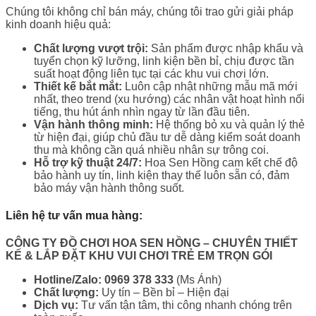
Chúng tôi không chỉ bán máy, chúng tôi trao gửi giải pháp
kinh doanh hiệu quả:
Chất lượng vượt trội:
Sản phẩm được nhập khẩu và
tuyển chọn kỹ lưỡng, linh kiện bền bỉ, chịu được tần
suất hoạt động liên tục tại các khu vui chơi lớn.
Thiết kế bắt mắt:
Luôn cập nhật những mẫu mã mới
nhất, theo trend (xu hướng) các nhân vật hoạt hình nổi
tiếng, thu hút ánh nhìn ngay từ lần đầu tiên.
Vận hành thông minh:
Hệ thống bỏ xu và quản lý thẻ
từ hiện đại, giúp chủ đầu tư dễ dàng kiểm soát doanh
thu mà không cần quá nhiều nhân sự trông coi.
Hỗ trợ kỹ thuật 24/7:
Hoa Sen Hồng cam kết chế độ
bảo hành uy tín, linh kiện thay thế luôn sẵn có, đảm
bảo máy vận hành thông suốt.
Liên hệ tư vấn mua hàng:
CÔNG TY ĐỒ CHƠI HOA SEN HỒNG
– CHUYÊN THIẾT
KẾ & LẮP ĐẶT KHU VUI CHƠI TRẺ EM TRỌN GÓI
Hotline/Zalo:
0969 378 333
(Ms Ánh)
Chất lượng:
Uy tín – Bền bỉ – Hiện đại
Dịch vụ:
Tư vấn tận tâm, thi công nhanh chóng trên