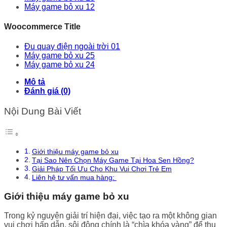
Máy game bỏ xu 12
Woocommerce Title
Đu quay điện ngoài trời 01
Máy game bỏ xu 25
Máy game bỏ xu 24
Mô tả
Đánh giá (0)
Nội Dung Bài Viết
Giới thiệu máy game bỏ xu
Tại Sao Nên Chọn Máy Game Tại Hoa Sen Hồng?
Giải Pháp Tối Ưu Cho Khu Vui Chơi Trẻ Em
Liên hệ tư vấn mua hàng:
Giới thiệu máy game bỏ xu
Trong kỷ nguyên giải trí hiện đại, việc tạo ra một không gian
vui chơi hấp dẫn, sôi động chính là “chìa khóa vàng” để thu