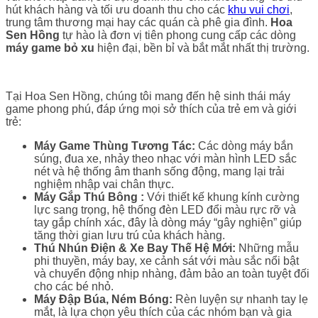
hút khách hàng và tối ưu doanh thu cho các
khu vui chơi
,
trung tâm thương mại hay các quán cà phê gia đình.
Hoa
Sen Hồng
tự hào là đơn vị tiên phong cung cấp các dòng
máy game bỏ xu
hiện đại, bền bỉ và bắt mắt nhất thị trường.
Tại Hoa Sen Hồng, chúng tôi mang đến hệ sinh thái máy
game phong phú, đáp ứng mọi sở thích của trẻ em và giới
trẻ:
Máy Game Thùng Tương Tác:
Các dòng máy bắn
súng, đua xe, nhảy theo nhạc với màn hình LED sắc
nét và hệ thống âm thanh sống động, mang lại trải
nghiệm nhập vai chân thực.
Máy Gắp Thú Bông :
Với thiết kế khung kính cường
lực sang trọng, hệ thống đèn LED đổi màu rực rỡ và
tay gắp chính xác, đây là dòng máy “gây nghiện” giúp
tăng thời gian lưu trú của khách hàng.
Thú Nhún Điện & Xe Bay Thế Hệ Mới:
Những mẫu
phi thuyền, máy bay, xe cảnh sát với màu sắc nổi bật
và chuyển động nhịp nhàng, đảm bảo an toàn tuyệt đối
cho các bé nhỏ.
Máy Đập Búa, Ném Bóng:
Rèn luyện sự nhanh tay lẹ
mắt, là lựa chọn yêu thích của các nhóm bạn và gia