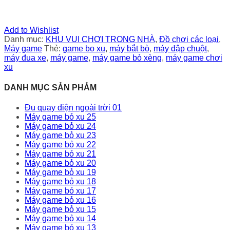
Add to Wishlist
Danh mục:
KHU VUI CHƠI TRONG NHÀ
,
Đồ chơi các loại
,
Máy game
Thẻ:
game bo xu
,
máy bắt bò
,
máy đập chuột
,
máy đua xe
,
máy game
,
máy game bỏ xèng
,
máy game chơi
xu
DANH MỤC SẢN PHẢM
Đu quay điện ngoài trời 01
Máy game bỏ xu 25
Máy game bỏ xu 24
Máy game bỏ xu 23
Máy game bỏ xu 22
Máy game bỏ xu 21
Máy game bỏ xu 20
Máy game bỏ xu 19
Máy game bỏ xu 18
Máy game bỏ xu 17
Máy game bỏ xu 16
Máy game bỏ xu 15
Máy game bỏ xu 14
Máy game bỏ xu 13