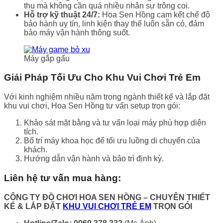
thu mà không cần quá nhiều nhân sự trông coi.
Hỗ trợ kỹ thuật 24/7:
Hoa Sen Hồng cam kết chế độ
bảo hành uy tín, linh kiện thay thế luôn sẵn có, đảm
bảo máy vận hành thông suốt.
Máy gắp gấu
Giải Pháp Tối Ưu Cho Khu Vui Chơi Trẻ Em
Với kinh nghiệm nhiều năm trong ngành thiết kế và lắp đặt
khu vui chơi, Hoa Sen Hồng tư vấn setup trọn gói:
Khảo sát mặt bằng và tư vấn loại máy phù hợp diện
tích.
Bố trí máy khoa học để tối ưu luồng di chuyển của
khách.
Hướng dẫn vận hành và bảo trì định kỳ.
Liên hệ tư vấn mua hàng:
CÔNG TY ĐỒ CHƠI HOA SEN HỒNG
– CHUYÊN THIẾT
KẾ & LẮP ĐẶT
KHU VUI CHƠI TRẺ EM
TRỌN GÓI