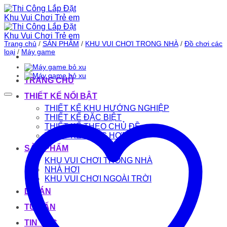
Bỏ
qua
nội
dung
Trang chủ
/
SẢN PHẨM
/
KHU VUI CHƠI TRONG NHÀ
/
Đồ chơi các
loại
/
Máy game
TRANG CHỦ
THIẾT KẾ NỔI BẬT
THIẾT KẾ KHU HƯỚNG NGHIỆP
THIẾT KẾ ĐẶC BIỆT
THIẾT KẾ THEO CHỦ ĐỀ
THIẾT KẾ TỔNG HỢP
SẢN PHẨM
KHU VUI CHƠI TRONG NHÀ
NHÀ HƠI
KHU VUI CHƠI NGOÀI TRỜI
DỰ ÁN
TƯ VẤN
TIN TỨC