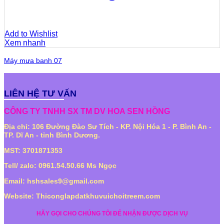
Add to Wishlist
Xem nhanh
Máy mưa banh 07
LIÊN HỆ TƯ VẤN
CÔNG TY TNHH SX TM DV HOA SEN HỒNG
Địa chỉ: 106 Đường Đào Sư Tích - KP. Nội Hóa 1 - P. Bình An -
TP. Dĩ An - tỉnh Bình Dương.
MST: 3701871353
Tell/ zalo: 0961.54.50.66 Ms Ngọc
Email: hshsales9@gmail.com
Website: Thiconglapdatkhuvuichoitreem.com
HÃY GỌI CHO CHÚNG TÔI ĐỂ NHẬN ĐƯỢC DỊCH VỤ