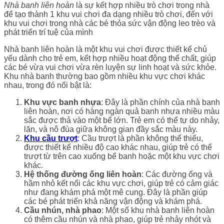
Nhà banh liên hoàn
là sự kết hợp nhiều trò chơi trong nhà
để tạo thành 1 khu vui chơi đa dạng nhiều trò chơi, đến với
khu vui chơi trong nhà các bé thỏa sức vận động leo trèo và
phát triển trí tuệ của mình
Nhà banh liên hoàn là một khu vui chơi được thiết kế chủ
yếu dành cho trẻ em, kết hợp nhiều hoạt động thể chất, giúp
các bé vừa vui chơi vừa rèn luyện sự linh hoạt và sức khỏe.
Khu nhà banh thường bao gồm nhiều khu vực chơi khác
nhau, trong đó nổi bật là:
Khu vực banh nhựa
: Đây là phần chính của nhà banh
liên hoàn, nơi có hàng ngàn quả banh nhựa nhiều màu
sắc được thả vào một bể lớn. Trẻ em có thể tự do nhảy,
lăn, và nô đùa giữa không gian đầy sắc màu này.
Khu cầu trượt
: Cầu trượt là phần không thể thiếu,
được thiết kế nhiều độ cao khác nhau, giúp trẻ có thể
trượt từ trên cao xuống bể banh hoặc một khu vực chơi
khác.
Hệ thống đường ống liên hoàn
: Các đường ống và
hầm nhỏ kết nối các khu vực chơi, giúp trẻ có cảm giác
như đang khám phá một mê cung. Đây là phần giúp
các bé phát triển khả năng vận động và khám phá.
Cầu nhún, nhà phao
: Một số khu nhà banh liên hoàn
có thêm cầu nhún và nhà phao, giúp trẻ nhảy nhót và