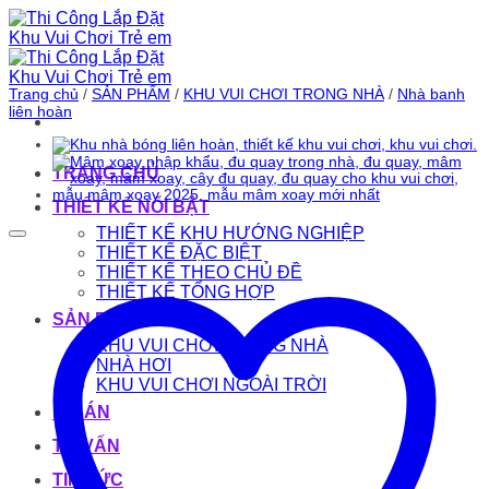
Bỏ
qua
nội
dung
Trang chủ
/
SẢN PHẨM
/
KHU VUI CHƠI TRONG NHÀ
/
Nhà banh
liên hoàn
TRANG CHỦ
THIẾT KẾ NỔI BẬT
THIẾT KẾ KHU HƯỚNG NGHIỆP
THIẾT KẾ ĐẶC BIỆT
THIẾT KẾ THEO CHỦ ĐỀ
THIẾT KẾ TỔNG HỢP
SẢN PHẨM
KHU VUI CHƠI TRONG NHÀ
NHÀ HƠI
KHU VUI CHƠI NGOÀI TRỜI
DỰ ÁN
TƯ VẤN
TIN TỨC