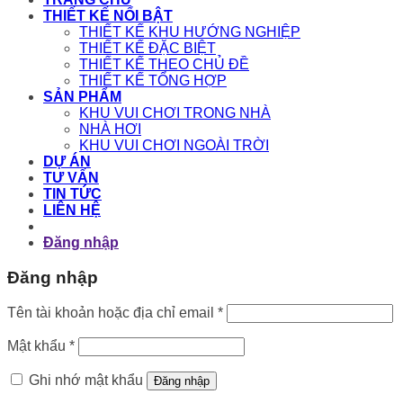
THIẾT KẾ NỔI BẬT
THIẾT KẾ KHU HƯỚNG NGHIỆP
THIẾT KẾ ĐẶC BIỆT
THIẾT KẾ THEO CHỦ ĐỀ
THIẾT KẾ TỔNG HỢP
SẢN PHẨM
KHU VUI CHƠI TRONG NHÀ
NHÀ HƠI
KHU VUI CHƠI NGOÀI TRỜI
DỰ ÁN
TƯ VẤN
TIN TỨC
LIÊN HỆ
Đăng nhập
Đăng nhập
Bắt
Tên tài khoản hoặc địa chỉ email
*
buộc
Bắt
Mật khẩu
*
buộc
Ghi nhớ mật khẩu
Đăng nhập