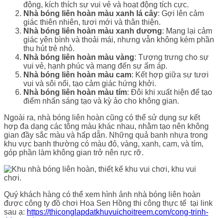
động, kích thích sự vui vẻ và hoạt động tích cực.
Nhà bóng liên hoàn màu xanh lá cây
: Gợi lên cảm
giác thiên nhiên, tươi mới và thân thiện.
Nhà bóng liên hoàn màu xanh dương
: Mang lại cảm
giác yên bình và thoải mái, nhưng vẫn không kém phần
thu hút trẻ nhỏ.
Nhà bóng liên hoàn màu vàng
: Tượng trưng cho sự
vui vẻ, hạnh phúc và mang đến sự ấm áp.
Nhà bóng liên hoàn màu cam
: Kết hợp giữa sự tươi
vui và sôi nổi, tạo cảm giác hứng khởi.
Nhà bóng liên hoàn màu tím
: Đôi khi xuất hiện để tạo
điểm nhấn sáng tạo và kỳ ảo cho không gian.
Ngoài ra, nhà bóng liên hoàn cũng có thể sử dụng sự kết
hợp đa dạng các tông màu khác nhau, nhằm tạo nên không
gian đầy sắc màu và hấp dẫn. Những quả banh nhựa trong
khu vực banh thường có màu đỏ, vàng, xanh, cam, và tím,
góp phần làm không gian trở nên rực rỡ.
Quý khách hàng có thể xem hình ảnh nhà bóng liên hoàn
được công ty đồ chơi Hoa Sen Hồng thi công thực tế tại link
sau ạ:
https://thiconglapdatkhuvuichoitreem.com/cong-trinh-