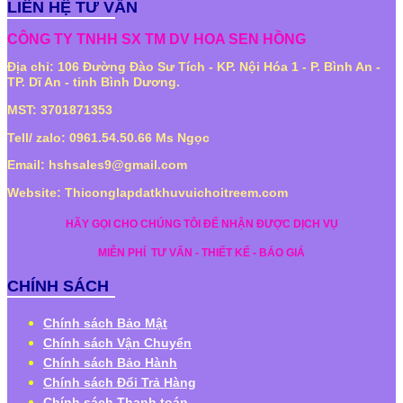
LIÊN HỆ TƯ VẤN
CÔNG TY TNHH SX TM DV HOA SEN HỒNG
Địa chỉ: 106 Đường Đào Sư Tích - KP. Nội Hóa 1 - P. Bình An -
TP. Dĩ An - tỉnh Bình Dương.
MST: 3701871353
Tell/ zalo: 0961.54.50.66 Ms Ngọc
Email: hshsales9@gmail.com
Website: Thiconglapdatkhuvuichoitreem.com
HÃY GỌI CHO CHÚNG TÔI ĐỂ NHẬN ĐƯỢC DỊCH VỤ
MIỄN PHÍ
TƯ VẤN - THIẾT KẾ - BÁO GIÁ
CHÍNH SÁCH
Chính sách Bảo Mật
Chính sách Vận Chuyển
Chính sách Bảo Hành
Chính sách Đổi Trả Hàng
Chính sách Thanh toán