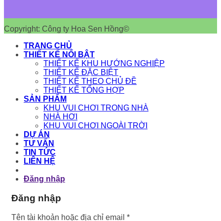
Copyright: Công ty Hoa Sen Hồng©
TRANG CHỦ
THIẾT KẾ NỔI BẬT
THIẾT KẾ KHU HƯỚNG NGHIỆP
THIẾT KẾ ĐẶC BIỆT
THIẾT KẾ THEO CHỦ ĐỀ
THIẾT KẾ TỔNG HỢP
SẢN PHẨM
KHU VUI CHƠI TRONG NHÀ
NHÀ HƠI
KHU VUI CHƠI NGOÀI TRỜI
DỰ ÁN
TƯ VẤN
TIN TỨC
LIÊN HỆ
Đăng nhập
Đăng nhập
Bắt
Tên tài khoản hoặc địa chỉ email
*