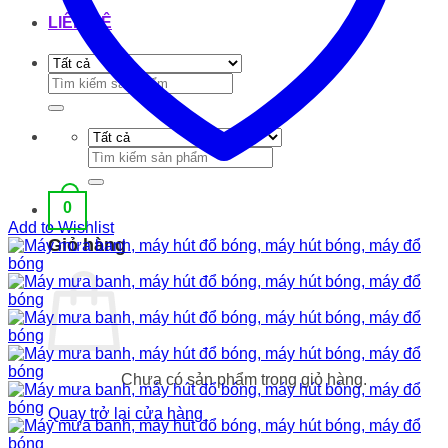
LIÊN HỆ
Tìm
kiếm:
Tìm
kiếm:
0
Add to Wishlist
Giỏ hàng
Chưa có sản phẩm trong giỏ hàng.
Quay trở lại cửa hàng