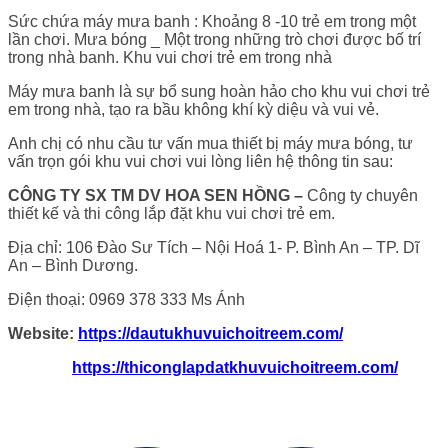
Sức chứa máy mưa banh : Khoảng 8 -10 trẻ em trong một
lần chơi. Mưa bóng _ Một trong những trò chơi được bố trí
trong nhà banh. Khu vui chơi trẻ em trong nhà
Máy mưa banh là sự bổ sung hoàn hảo cho khu vui chơi trẻ
em trong nhà, tạo ra bầu không khí kỳ diệu và vui vẻ.
Anh chị có nhu cầu tư vấn mua thiết bị máy mưa bóng, tư
vấn trọn gói khu vui chơi vui lòng liên hệ thông tin sau:
CÔNG TY SX TM DV HOA SEN HỒNG –
Công ty chuyên
thiết kế và thi công lắp đặt khu vui chơi trẻ em.
Địa chỉ: 106 Đào Sư Tích – Nội Hoá 1- P. Bình An – TP. Dĩ
An – Bình Dương.
Điện thoại: 0969 378 333 Ms Ánh
Website:
https://dautukhuvuichoitreem.com/
https://thiconglapdatkhuvuichoitreem.com/