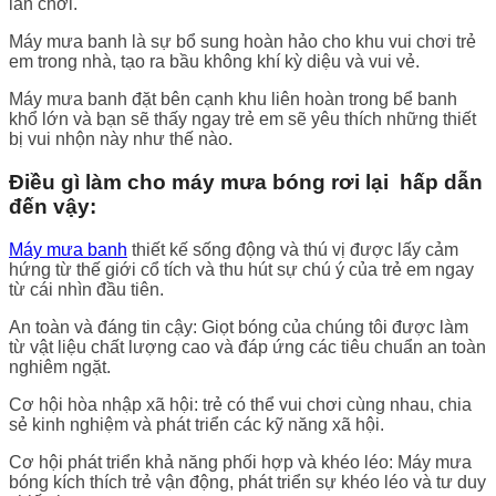
lần chơi.
Máy mưa banh là sự bổ sung hoàn hảo cho khu vui chơi trẻ
em trong nhà, tạo ra bầu không khí kỳ diệu và vui vẻ.
Máy mưa banh đặt bên cạnh khu liên hoàn trong bể banh
khổ lớn và bạn sẽ thấy ngay trẻ em sẽ yêu thích những thiết
bị vui nhộn này như thế nào.
Điều gì làm cho máy mưa bóng rơi lại hấp dẫn
đến vậy:
Máy mưa banh
thiết kế sống động và thú vị được lấy cảm
hứng từ thế giới cổ tích và thu hút sự chú ý của trẻ em ngay
từ cái nhìn đầu tiên.
An toàn và đáng tin cậy: Giọt bóng của chúng tôi được làm
từ vật liệu chất lượng cao và đáp ứng các tiêu chuẩn an toàn
nghiêm ngặt.
Cơ hội hòa nhập xã hội: trẻ có thể vui chơi cùng nhau, chia
sẻ kinh nghiệm và phát triển các kỹ năng xã hội.
Cơ hội phát triển khả năng phối hợp và khéo léo: Máy mưa
bóng kích thích trẻ vận động, phát triển sự khéo léo và tư duy