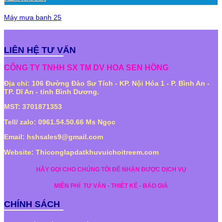
Máy mưa banh 25
LIÊN HỆ TƯ VẤN
CÔNG TY TNHH SX TM DV HOA SEN HỒNG
Địa chỉ: 106 Đường Đào Sư Tích - KP. Nội Hóa 1 - P. Bình An -
TP. Dĩ An - tỉnh Bình Dương.
MST: 3701871353
Tell/ zalo: 0961.54.50.66 Ms Ngọc
Email: hshsales9@gmail.com
Website: Thiconglapdatkhuvuichoitreem.com
HÃY GỌI CHO CHÚNG TÔI ĐỂ NHẬN ĐƯỢC DỊCH VỤ
MIỄN PHÍ
TƯ VẤN - THIẾT KẾ - BÁO GIÁ
CHÍNH SÁCH