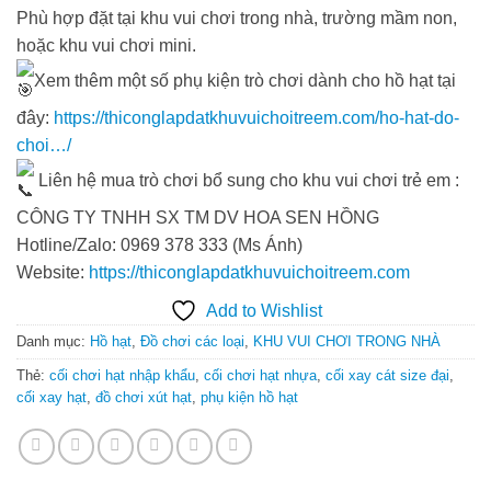
Phù hợp đặt tại khu vui chơi trong nhà, trường mầm non,
hoặc khu vui chơi mini.
Xem thêm một số phụ kiện trò chơi dành cho hồ hạt tại
đây:
https://thiconglapdatkhuvuichoitreem.com/ho-hat-do-
choi…/
Liên hệ mua trò chơi bổ sung cho khu vui chơi trẻ em :
CÔNG TY TNHH SX TM DV HOA SEN HỒNG
Hotline/Zalo: 0969 378 333 (Ms Ánh)
Website:
https://thiconglapdatkhuvuichoitreem.com
Add to Wishlist
Danh mục:
Hồ hạt
,
Đồ chơi các loại
,
KHU VUI CHƠI TRONG NHÀ
Thẻ:
cối chơi hạt nhập khẩu
,
cối chơi hạt nhựa
,
cối xay cát size đại
,
cối xay hạt
,
đồ chơi xút hạt
,
phụ kiện hồ hạt