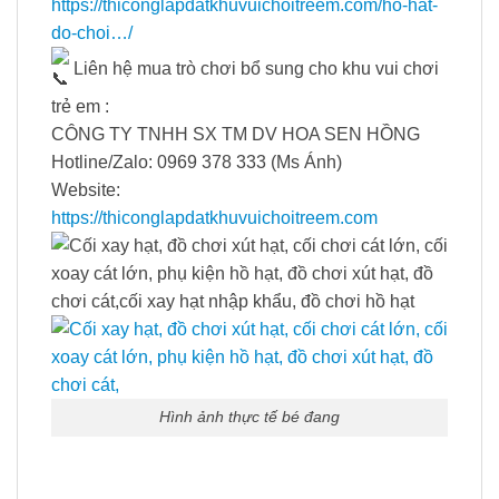
https://thiconglapdatkhuvuichoitreem.com/ho-hat-
do-choi…/
Liên hệ mua trò chơi bổ sung cho khu vui chơi
trẻ em :
CÔNG TY TNHH SX TM DV HOA SEN HỒNG
Hotline/Zalo: 0969 378 333 (Ms Ánh)
Website:
https://thiconglapdatkhuvuichoitreem.com
Hình ảnh thực tế bé đang