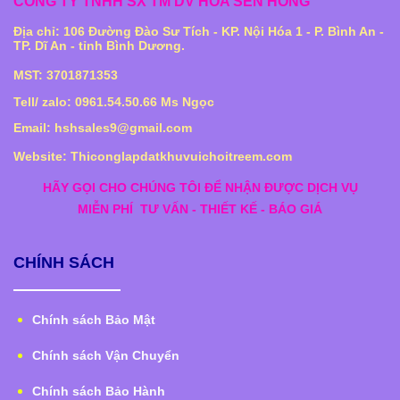
CÔNG TY TNHH SX TM DV HOA SEN HỒNG
Địa chỉ: 106 Đường Đào Sư Tích - KP. Nội Hóa 1 - P. Bình An -
TP. Dĩ An - tỉnh Bình Dương.
MST: 3701871353
Tell/ zalo: 0961.54.50.66 Ms Ngọc
Email: hshsales9@gmail.com
Website: Thiconglapdatkhuvuichoitreem.com
HÃY GỌI CHO CHÚNG TÔI ĐỂ NHẬN ĐƯỢC DỊCH VỤ
MIỄN PHÍ
TƯ VẤN - THIẾT KẾ - BÁO GIÁ
CHÍNH SÁCH
Chính sách Bảo Mật
Chính sách Vận Chuyển
Chính sách Bảo Hành