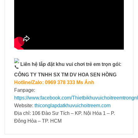
Liên hệ lắp đặt khu vui chơi trẻ em trọn gói:
CÔNG TY TNHH SX TM DV HOA SEN HỒNG
Hotline/Zalo: 0969 378 333 Ms Ánh
Fanpage:
https://www.facebook.com/Thietbikhuvuichoitreemtrongn
Website:
thiconglapdatkhuvuichoitreem.com
Địa chỉ: 106 Đào Sư Tích – KP. Nội Hóa 1 – P.
Đông Hòa – TP. HCM