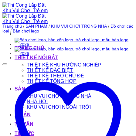
Bỏ
qua
nội
dung
Trang chủ
/
SẢN PHẨM
/
KHU VUI CHƠI TRONG NHÀ
/
Đồ chơi các
loại
/
Bàn chơi lego
TRANG CHỦ
THIẾT KẾ NỔI BẬT
THIẾT KẾ KHU HƯỚNG NGHIỆP
THIẾT KẾ ĐẶC BIỆT
THIẾT KẾ THEO CHỦ ĐỀ
THIẾT KẾ TỔNG HỢP
SẢN PHẨM
KHU VUI CHƠI TRONG NHÀ
NHÀ HƠI
KHU VUI CHƠI NGOÀI TRỜI
DỰ ÁN
TƯ VẤN
TIN TỨC