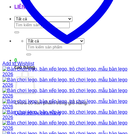
LIÊN HỆ
Tìm
kiếm:
Tìm
kiếm:
0
Add to Wishlist
Giỏ hàng
Chưa có sản phẩm trong giỏ hàng.
Quay trở lại cửa hàng