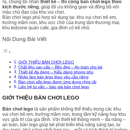
ra, chúng tôi nhận
thiết kế – thi công bàn chơi lego theo
kích thước riêng
, giúp tối ưu không gian và đồng bộ với
màu chủ đạo của khu vui chơi.
Bàn chơi lego phù hợp sử dụng tại: khu vui chơi trẻ em,
trường mầm non, khu vực chờ của trung tâm thương mại,
khu kidzone quán cafe, gia đình có trẻ nhỏ.
Nội Dung Bài Viết
GIỚI THIỆU BÀN CHƠI LEGO
Chất liệu cao cấp – Bền đẹp – An toàn cho bé
Thiết kế đa dạng – Kiểu dáng phong phú
Nhận làm bàn lego theo yêu cầu riêng
Bàn chơi xếp lego được ứng dụng rộng rãi
Liên hệ tư vấn – báo giá bàn chơi lego
GIỚI THIỆU BÀN CHƠI LEGO
Bàn chơi lego
là sản phẩm không thể thiếu trong các khu
vui chơi trẻ em, trường mầm non, trung tâm kỹ năng hay khu
vực giải trí của gia đình. Với thiết kế thông minh – đa năng –
an toàn, bàn lego giúp bé phát triển khả năng sáng tạo, tư
duy logic, khả năng phối hợp tay – mắt và kích thích trí tưởng