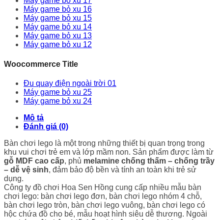
Máy game bỏ xu 17
Máy game bỏ xu 16
Máy game bỏ xu 15
Máy game bỏ xu 14
Máy game bỏ xu 13
Máy game bỏ xu 12
Woocommerce Title
Đu quay điện ngoài trời 01
Máy game bỏ xu 25
Máy game bỏ xu 24
Mô tả
Đánh giá (0)
Bàn chơi lego là một trong những thiết bị quan trọng trong
khu vui chơi trẻ em và lớp mầm non. Sản phẩm được làm từ
gỗ MDF cao cấp
, phủ
melamine chống thấm – chống trầy
– dễ vệ sinh
, đảm bảo độ bền và tính an toàn khi trẻ sử
dụng.
Công ty đồ chơi Hoa Sen Hồng cung cấp nhiều mẫu bàn
chơi lego: bàn chơi lego đơn, bàn chơi lego nhóm 4 chỗ,
bàn chơi lego tròn, bàn chơi lego vuông, bàn chơi lego có
hộc chứa đồ cho bé, mẫu hoạt hình siêu dễ thương. Ngoài