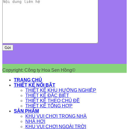
Copyright: Công ty Hoa Sen Hồng©
TRANG CHỦ
THIẾT KẾ NỔI BẬT
THIẾT KẾ KHU HƯỚNG NGHIỆP
THIẾT KẾ ĐẶC BIỆT
THIẾT KẾ THEO CHỦ ĐỀ
THIẾT KẾ TỔNG HỢP
SẢN PHẨM
KHU VUI CHƠI TRONG NHÀ
NHÀ HƠI
KHU VUI CHƠI NGOÀI TRỜI