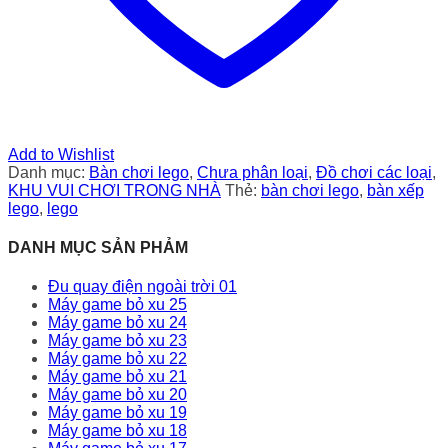
Add to Wishlist
Danh mục:
Bàn chơi lego
,
Chưa phân loại
,
Đồ chơi các loại
,
KHU VUI CHƠI TRONG NHÀ
Thẻ:
bàn chơi lego
,
bàn xếp
lego
,
lego
DANH MỤC SẢN PHẢM
Đu quay điện ngoài trời 01
Máy game bỏ xu 25
Máy game bỏ xu 24
Máy game bỏ xu 23
Máy game bỏ xu 22
Máy game bỏ xu 21
Máy game bỏ xu 20
Máy game bỏ xu 19
Máy game bỏ xu 18