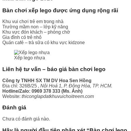
Bàn chơi xếp lego được ứng dụng rộng rãi
Khu vui chơi trẻ em trong nhà
Trường mầm non – lớp kỹ năng
Khu vực đón khách – phòng chờ
Gia đình có trẻ nhỏ
Quán café – trà sữa có khu vực kidzone
Xếp lego nhựa
Liên hệ tư vấn – báo giá bàn chơi lego
Công ty TNHH SX TM DV Hoa Sen Hồng
Địa chỉ: 326B/25
, Nội Hoá 1, P. Đông Hòa, TP. HCM.
Hotline/Zalo: 0969 378 333 (Ms. Ánh)
Website:
thiconglapdatkhuvuichoitreem.com
Đánh giá
Chưa có đánh giá nào.
Hãy là người đầu tiên nhận xét “Bàn chơi lego