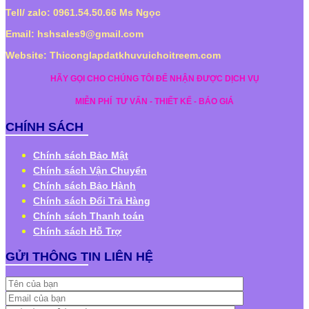
Tell/ zalo: 0961.54.50.66 Ms Ngọc
Email: hshsales9@gmail.com
Website: Thiconglapdatkhuvuichoitreem.com
HÃY GỌI CHO CHÚNG TÔI ĐỂ NHẬN ĐƯỢC DỊCH VỤ
MIỄN PHÍ
TƯ VẤN - THIẾT KẾ - BÁO GIÁ
CHÍNH SÁCH
Chính sách Bảo Mật
Chính sách Vận Chuyển
Chính sách Bảo Hành
Chính sách Đổi Trả Hàng
Chính sách Thanh toán
Chính sách Hỗ Trợ
GỬI THÔNG TIN LIÊN HỆ