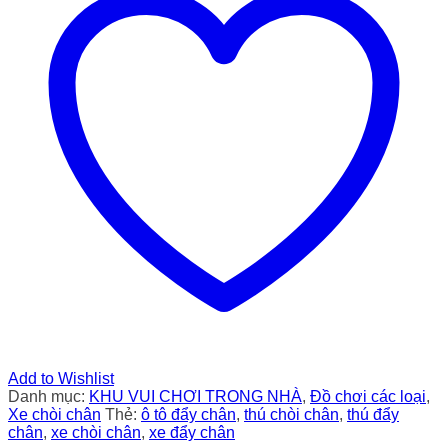
Add to Wishlist
Danh mục:
KHU VUI CHƠI TRONG NHÀ
,
Đồ chơi các loại
,
Xe chòi chân
Thẻ:
ô tô đẩy chân
,
thú chòi chân
,
thú đẩy
chân
,
xe chòi chân
,
xe đẩy chân