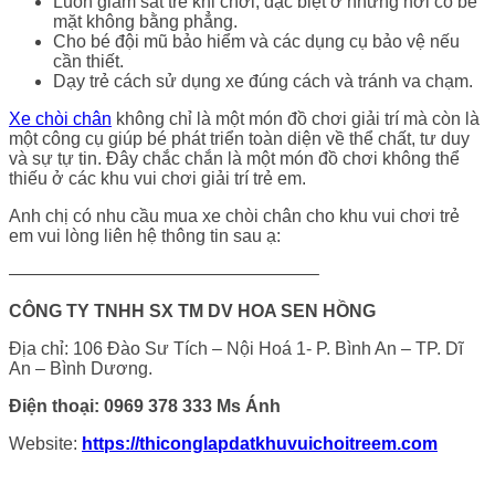
Luôn giám sát trẻ khi chơi, đặc biệt ở những nơi có bề
mặt không bằng phẳng.
Cho bé đội mũ bảo hiểm và các dụng cụ bảo vệ nếu
cần thiết.
Dạy trẻ cách sử dụng xe đúng cách và tránh va chạm.
Xe chòi chân
không chỉ là một món đồ chơi giải trí mà còn là
một công cụ giúp bé phát triển toàn diện về thể chất, tư duy
và sự tự tin. Đây chắc chắn là một món đồ chơi không thể
thiếu ở các khu vui chơi giải trí trẻ em.
Anh chị có nhu cầu mua xe chòi chân cho khu vui chơi trẻ
em vui lòng liên hệ thông tin sau ạ:
—————————————————–
CÔNG TY TNHH SX TM DV HOA SEN HỒNG
Địa chỉ: 106 Đào Sư Tích – Nội Hoá 1- P. Bình An – TP. Dĩ
An – Bình Dương.
Điện thoại: 0969 378 333 Ms Ánh
Website:
https://thiconglapdatkhuvuichoitreem.com