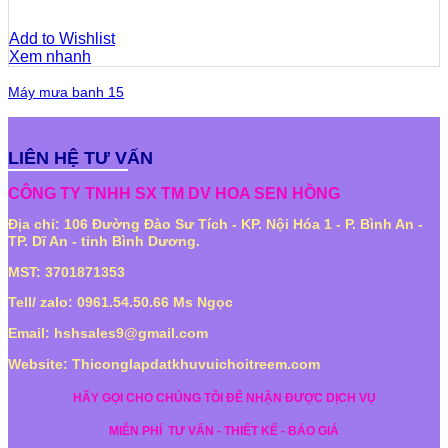
Add to Wishlist
Xem nhanh
Máy mưa banh 15
LIÊN HỆ TƯ VẤN
CÔNG TY TNHH SX TM DV HOA SEN HỒNG
Địa chỉ: 106 Đường Đào Sư Tích - KP. Nội Hóa 1 - P. Bình An -
TP. Dĩ An - tỉnh Bình Dương.
MST: 3701871353
Tell/ zalo: 0961.54.50.66 Ms Ngọc
Email: hshsales9@gmail.com
Website: Thiconglapdatkhuvuichoitreem.com
HÃY GỌI CHO CHÚNG TÔI ĐỂ NHẬN ĐƯỢC DỊCH VỤ
MIỄN PHÍ
TƯ VẤN - THIẾT KẾ - BÁO GIÁ