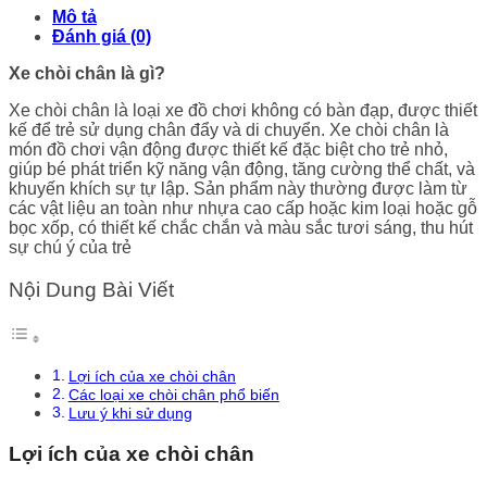
Mô tả
Đánh giá (0)
Xe chòi chân là gì?
Xe chòi chân là loại xe đồ chơi không có bàn đạp, được thiết
kế để trẻ sử dụng chân đẩy và di chuyển. Xe chòi chân là
món đồ chơi vận động được thiết kế đặc biệt cho trẻ nhỏ,
giúp bé phát triển kỹ năng vận động, tăng cường thể chất, và
khuyến khích sự tự lập. Sản phẩm này thường được làm từ
các vật liệu an toàn như nhựa cao cấp hoặc kim loại hoặc gỗ
bọc xốp, có thiết kế chắc chắn và màu sắc tươi sáng, thu hút
sự chú ý của trẻ
Nội Dung Bài Viết
Lợi ích của xe chòi chân
Các loại xe chòi chân phổ biến
Lưu ý khi sử dụng
Lợi ích của xe chòi chân