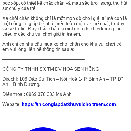
bọc xốp, có thiết kế chắc chắn và màu sắc tươi sáng, thu hút
sự chú ý của trẻ
Xe chòi chân không chỉ là một món đồ chơi giải trí mà còn là
một công cụ giúp bé phát triển toàn diện về thể chất, tư duy
và sự tự tin. Đây chắc chắn là một món đồ chơi không thể
thiếu ở các khu vui chơi giải trí trẻ em.
Anh chị có nhu cầu mua xe chòi chân cho khu vui chơi trẻ
em vui lòng liên hệ thông tin sau ạ:
—————————————————–
CÔNG TY TNHH SX TM DV HOA SEN HỒNG
Địa chỉ: 106 Đào Sư Tích – Nội Hoá 1- P. Bình An – TP. Dĩ
An – Bình Dương.
Điện thoại: 0969 378 333 Ms Ánh
Website:
https://thiconglapdatkhuvuichoitreem.com