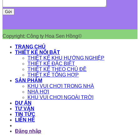
Copyright: Công ty Hoa Sen Hồng©
TRANG CHỦ
THIẾT KẾ NỔI BẬT
THIẾT KẾ KHU HƯỚNG NGHIỆP
THIẾT KẾ ĐẶC BIỆT
THIẾT KẾ THEO CHỦ ĐỀ
THIẾT KẾ TỔNG HỢP
SẢN PHẨM
KHU VUI CHƠI TRONG NHÀ
NHÀ HƠI
KHU VUI CHƠI NGOÀI TRỜI
DỰ ÁN
TƯ VẤN
TIN TỨC
LIÊN HỆ
Đăng nhập