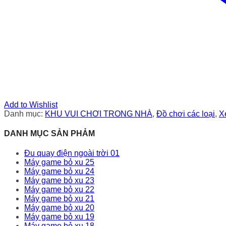
Add to Wishlist
Danh mục:
KHU VUI CHƠI TRONG NHÀ
,
Đồ chơi các loại
,
X
DANH MỤC SẢN PHẢM
Đu quay điện ngoài trời 01
Máy game bỏ xu 25
Máy game bỏ xu 24
Máy game bỏ xu 23
Máy game bỏ xu 22
Máy game bỏ xu 21
Máy game bỏ xu 20
Máy game bỏ xu 19
Máy game bỏ xu 18