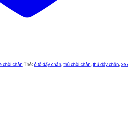
e chòi chân
Thẻ:
ô tô đẩy chân
,
thú chòi chân
,
thú đẩy chân
,
xe 