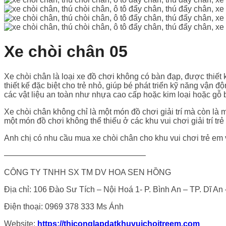
Xe chòi chân 05
Xe chòi chân là loại xe đồ chơi không có bàn đạp, được thiết
thiết kế đặc biệt cho trẻ nhỏ, giúp bé phát triển kỹ năng vận
các vật liệu an toàn như nhựa cao cấp hoặc kim loại hoặc gỗ b
Xe chòi chân không chỉ là một món đồ chơi giải trí mà còn là m
một món đồ chơi không thể thiếu ở các khu vui chơi giải trí trẻ
Anh chị có nhu cầu mua xe chòi chân cho khu vui chơi trẻ em vu
—————————————————–
CÔNG TY TNHH SX TM DV HOA SEN HỒNG
Địa chỉ: 106 Đào Sư Tích – Nội Hoá 1- P. Bình An – TP. Dĩ A
Điện thoại: 0969 378 333 Ms Ánh
Website:
https://thiconglapdatkhuvuichoitreem.com