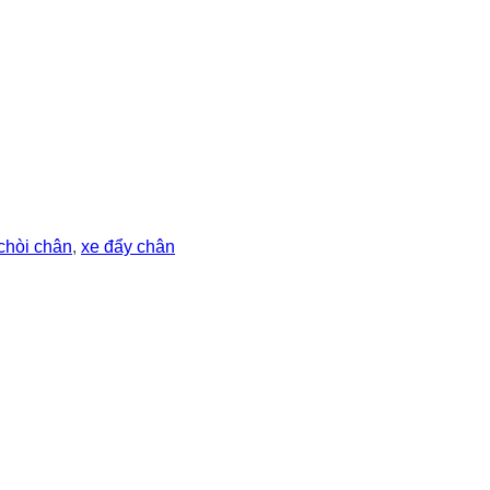
chòi chân
,
xe đẩy chân