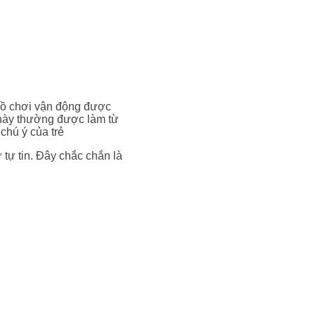
 đồ chơi vận động được
m này thường được làm từ
chú ý của trẻ
 tự tin. Đây chắc chắn là