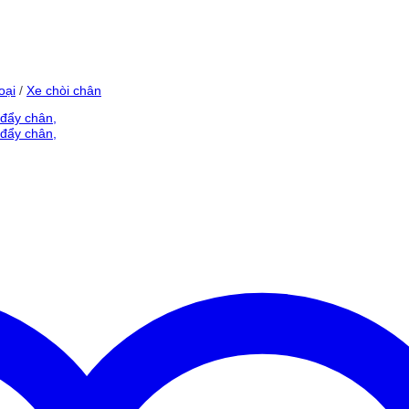
oại
/
Xe chòi chân