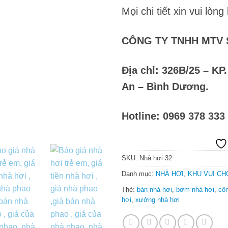
Mọi chi tiết xin vui lòng 
CÔNG TY TNHH MTV 
Địa chỉ: 326B/25 – KP.
An – Bình Dương.
Hotline: 0969 378 333
SKU:
Nhà hơi 32
Danh mục:
NHÀ HƠI
,
KHU VUI CH
Thẻ:
bán nhà hơi
,
bơm nhà hơi
,
côn
hơi
,
xưởng nhà hơi