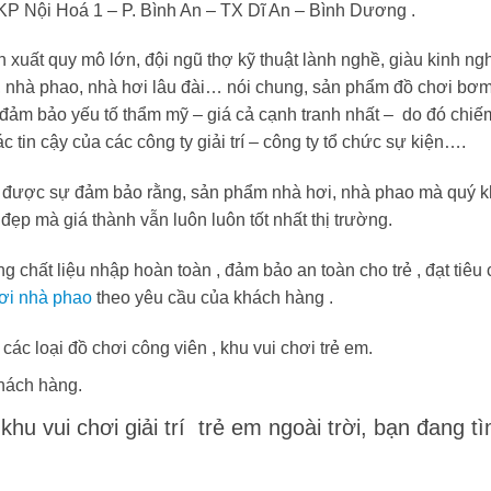
 KP Nội Hoá 1 – P. Bình An – TX Dĩ An – Bình Dương .
ất quy mô lớn, đội ngũ thợ kỹ thuật lành nghề, giàu kinh nghiệm
 nhà phao, nhà hơi lâu đài… nói chung, sản phẩm đồ chơi bơm
ảm bảo yếu tố thẩm mỹ – giá cả cạnh tranh nhất – do đó chiếm
c tin cậy của các công ty giải trí – công ty tổ chức sự kiện….
được sự đảm bảo rằng, sản phẩm nhà hơi, nhà phao mà quý kh
p mà giá thành vẫn luôn luôn tốt nhất thị trường.
 chất liệu nhập hoàn toàn , đảm bảo an toàn cho trẻ , đạt tiê
ơi
nhà phao
theo yêu cầu của khách hàng .
c loại đồ chơi công viên , khu vui chơi trẻ em.
hách hàng.
hu vui chơi giải trí trẻ em ngoài trời, bạn đang 