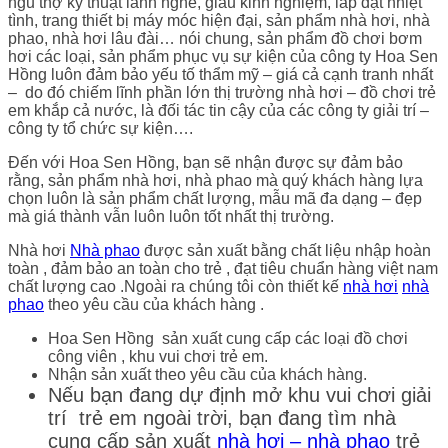
ngũ thợ kỹ thuật lành nghề, giàu kinh nghiệm, lắp đặt nhiệt
tình, trang thiết bị máy móc hiện đại, sản phẩm nhà hơi, nhà
phao, nhà hơi lâu đài… nói chung, sản phẩm đồ chơi bơm
hơi các loại, sản phẩm phục vụ sự kiện của công ty Hoa Sen
Hồng luôn đảm bảo yếu tố thẩm mỹ – giá cả cạnh tranh nhất
– do đó chiếm lĩnh phần lớn thị trường nhà hơi – đồ chơi trẻ
em khắp cả nước, là đối tác tin cậy của các công ty giải trí –
công ty tổ chức sự kiện….
Đến với Hoa Sen Hồng, bạn sẽ nhận được sự đảm bảo
rằng, sản phẩm nhà hơi, nhà phao mà quý khách hàng lựa
chọn luôn là sản phẩm chất lượng, mẫu mã đa dạng – đẹp
mà giá thành vẫn luôn luôn tốt nhất thị trường.
Nhà hơi
Nhà phao
được sản xuất bằng chất liệu nhập hoàn
toàn , đảm bảo an toàn cho trẻ , đạt tiêu chuẩn hàng việt nam
chất lượng cao .Ngoài ra chúng tôi còn thiết kế
nhà hơi
nhà
phao
theo yêu cầu của khách hàng .
Hoa Sen Hồng sản xuất cung cấp các loại đồ chơi
công viên , khu vui chơi trẻ em.
Nhận sản xuất theo yêu cầu của khách hàng.
Nếu bạn đang dự định mở khu vui chơi giải
trí trẻ em ngoài trời, bạn đang tìm nhà
cung cấp sản xuất
nhà hơi – nhà phao
trẻ