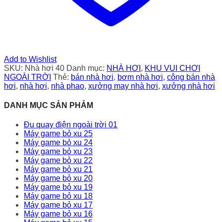
Add to Wishlist
SKU:
Nhà hơi 40
Danh mục:
NHÀ HƠI
,
KHU VUI CHƠI
NGOÀI TRỜI
Thẻ:
bán nhà hơi
,
bơm nhà hơi
,
công bán nhà
hơi
,
nhà hơi
,
nhà phao
,
xưởng may nhà hơi
,
xưởng nhà hơi
DANH MỤC SẢN PHẢM
Đu quay điện ngoài trời 01
Máy game bỏ xu 25
Máy game bỏ xu 24
Máy game bỏ xu 23
Máy game bỏ xu 22
Máy game bỏ xu 21
Máy game bỏ xu 20
Máy game bỏ xu 19
Máy game bỏ xu 18
Máy game bỏ xu 17
Máy game bỏ xu 16