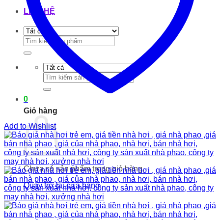
LIÊN HỆ
Tìm
kiếm:
Tìm
kiếm:
0
Giỏ hàng
Add to Wishlist
Chưa có sản phẩm trong giỏ hàng.
Quay trở lại cửa hàng