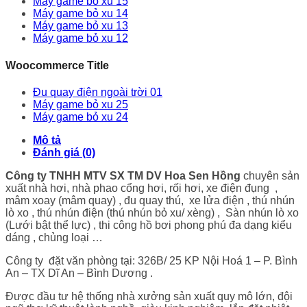
Máy game bỏ xu 15
Máy game bỏ xu 14
Máy game bỏ xu 13
Máy game bỏ xu 12
Woocommerce Title
Đu quay điện ngoài trời 01
Máy game bỏ xu 25
Máy game bỏ xu 24
Mô tả
Đánh giá (0)
Công ty TNHH MTV SX TM DV Hoa Sen Hồng
chuyên sản
xuất nhà hơi, nhà phao cổng hơi, rối hơi, xe điện đụng ,
mâm xoay (mâm quay) , đu quay thú, xe lửa điện , thú nhún
lò xo , thú nhún điện (thú nhún bỏ xu/ xèng) , Sàn nhún lò xo
(Lưới bật thể lực) , thi công hồ bơi phong phú đa dạng kiểu
dáng , chủng loại …
Công ty đặt văn phòng tại: 326B/ 25 KP Nội Hoá 1 – P. Bình
An – TX Dĩ An – Bình Dương .
Được đầu tư hệ thống nhà xưởng sản xuất quy mô lớn, đội