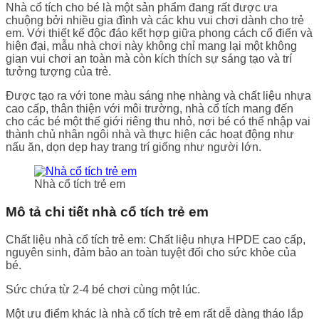
Nhà cổ tích cho bé là một sản phẩm đang rất được ưa
chuộng bởi nhiều gia đình và các khu vui chơi dành cho trẻ
em. Với thiết kế độc đáo kết hợp giữa phong cách cổ điển và
hiện đại, mẫu nhà chơi này không chỉ mang lại một không
gian vui chơi an toàn mà còn kích thích sự sáng tạo và trí
tưởng tượng của trẻ.
Được tạo ra với tone màu sáng nhẹ nhàng và chất liệu nhựa
cao cấp, thân thiện với môi trường, nhà cổ tích mang đến
cho các bé một thế giới riêng thu nhỏ, nơi bé có thể nhập vai
thành chủ nhân ngôi nhà và thực hiện các hoạt động như
nấu ăn, dọn dẹp hay trang trí giống như người lớn.
Nhà cổ tích trẻ em
Mô tả chi tiết nhà cổ tích trẻ em
Chất liệu nhà cổ tích trẻ em: Chất liệu nhựa HPDE cao cấp,
nguyên sinh, đảm bảo an toàn tuyệt đối cho sức khỏe của
bé.
Sức chứa từ 2-4 bé chơi cùng một lúc.
Một ưu điểm khác là nhà cổ tích trẻ em rất dễ dàng tháo lắp