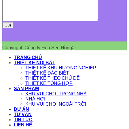
Copyright: Công ty Hoa Sen Hồng©
TRANG CHỦ
THIẾT KẾ NỔI BẬT
THIẾT KẾ KHU HƯỚNG NGHIỆP
THIẾT KẾ ĐẶC BIỆT
THIẾT KẾ THEO CHỦ ĐỀ
THIẾT KẾ TỔNG HỢP
SẢN PHẨM
KHU VUI CHƠI TRONG NHÀ
NHÀ HƠI
KHU VUI CHƠI NGOÀI TRỜI
DỰ ÁN
TƯ VẤN
TIN TỨC
LIÊN HỆ