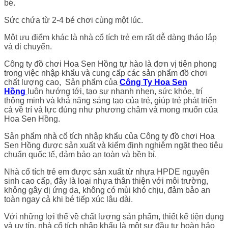
bé.
Sức chứa từ 2-4 bé chơi cùng một lúc.
Một ưu điểm khác là nhà cổ tích trẻ em rất dễ dàng tháo lắp
và di chuyển.
Công ty đồ chơi Hoa Sen Hồng tự hào là đơn vị tiên phong
trong việc nhập khẩu và cung cấp các sản phẩm đồ chơi
chất lượng cao, Sản phẩm của
Công Ty Hoa Sen
Hồng
luôn hướng tới, tạo sự nhanh nhẹn, sức khỏe, trí
thông minh và khả năng sáng tạo của trẻ, giúp trẻ phát triển
cả về trí và lực đúng như phương châm và mong muốn của
Hoa Sen Hồng.
Sản phẩm nhà cổ tích nhập khẩu của Công ty đồ chơi Hoa
Sen Hồng được sản xuất và kiểm định nghiêm ngặt theo tiêu
chuẩn quốc tế, đảm bảo an toàn và bền bỉ.
Nhà cổ tích trẻ em được sản xuất từ nhựa HPDE nguyên
sinh cao cấp, đây là loại nhựa thân thiện với môi trường,
không gây dị ứng da, không có mùi khó chịu, đảm bảo an
toàn ngay cả khi bé tiếp xúc lâu dài.
Với những lợi thế về chất lượng sản phẩm, thiết kế tiện dụng
và uy tín, nhà cổ tích nhập khẩu là một sự đầu tư hoàn hảo