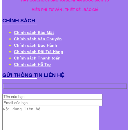
HÃY GỌI CHO CHÚNG TÔI ĐỂ NHẬN ĐƯỢC DỊCH VỤ
MIỄN PHÍ
TƯ VẤN - THIẾT KẾ - BÁO GIÁ
CHÍNH SÁCH
Chính sách Bảo Mật
Chính sách Vận Chuyển
Chính sách Bảo Hành
Chính sách Đổi Trả Hàng
Chính sách Thanh toán
Chính sách Hỗ Trợ
GỬI THÔNG TIN LIÊN HỆ