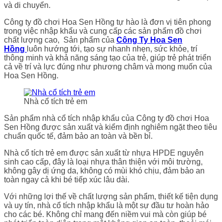
và di chuyển.
Công ty đồ chơi Hoa Sen Hồng tự hào là đơn vị tiên phong
trong việc nhập khẩu và cung cấp các sản phẩm đồ chơi
chất lượng cao, Sản phẩm của
Công Ty Hoa Sen
Hồng
luôn hướng tới, tạo sự nhanh nhẹn, sức khỏe, trí
thông minh và khả năng sáng tạo của trẻ, giúp trẻ phát triển
cả về trí và lực đúng như phương châm và mong muốn của
Hoa Sen Hồng.
Nhà cổ tích trẻ em
Sản phẩm nhà cổ tích nhập khẩu của Công ty đồ chơi Hoa
Sen Hồng được sản xuất và kiểm định nghiêm ngặt theo tiêu
chuẩn quốc tế, đảm bảo an toàn và bền bỉ.
Nhà cổ tích trẻ em được sản xuất từ nhựa HPDE nguyên
sinh cao cấp, đây là loại nhựa thân thiện với môi trường,
không gây dị ứng da, không có mùi khó chịu, đảm bảo an
toàn ngay cả khi bé tiếp xúc lâu dài.
Với những lợi thế về chất lượng sản phẩm, thiết kế tiện dụng
và uy tín, nhà cổ tích nhập khẩu là một sự đầu tư hoàn hảo
cho các bé. Không chỉ mang đến niềm vui mà còn giúp bé