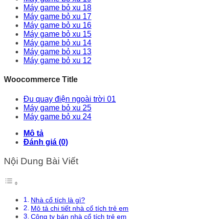
Máy game bỏ xu 18
Máy game bỏ xu 17
Máy game bỏ xu 16
Máy game bỏ xu 15
Máy game bỏ xu 14
Máy game bỏ xu 13
Máy game bỏ xu 12
Woocommerce Title
Đu quay điện ngoài trời 01
Máy game bỏ xu 25
Máy game bỏ xu 24
Mô tả
Đánh giá (0)
Nội Dung Bài Viết
Nhà cổ tích là gì?
Mô tả chi tiết nhà cổ tích trẻ em
Công ty bán nhà cổ tích trẻ em