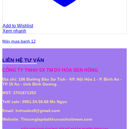
Add to Wishlist
Xem nhanh
Máy mưa banh 12
LIÊN HỆ TƯ VẤN
CÔNG TY TNHH SX TM DV HOA SEN HỒNG
Địa chỉ: 106 Đường Đào Sư Tích - KP. Nội Hóa 1 - P. Bình An -
TP. Dĩ An - tỉnh Bình Dương.
MST: 3701871353
Tell/ zalo: 0961.54.50.66 Ms Ngọc
Email: hshsales9@gmail.com
Website: Thiconglapdatkhuvuichoitreem.com