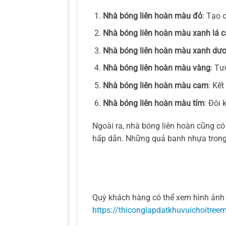
Nhà bóng liên hoàn màu đỏ
: Tạo 
Nhà bóng liên hoàn màu xanh lá c
Nhà bóng liên hoàn màu xanh dư
Nhà bóng liên hoàn màu vàng
: Tư
Nhà bóng liên hoàn màu cam
: Kết
Nhà bóng liên hoàn màu tím
: Đôi 
Ngoài ra, nhà bóng liên hoàn cũng c
hấp dẫn. Những quả banh nhựa trong 
Quý khách hàng có thể xem hình ảnh n
https://thiconglapdatkhuvuichoitreem