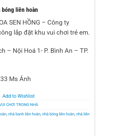
 bóng liên hoàn
OA SEN HỒNG – Công ty
công lắp đặt khu vui chơi trẻ em.
ch – Nội Hoá 1- P. Bình An – TP.
 333 Ms Ánh
Add to Wishlist
VUI CHƠI TRONG NHÀ
hoàn
,
nhà banh liên hoàn
,
nhà bóng liên hoàn
,
nhà liên