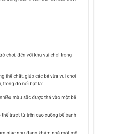
rò chơi, đến với khu vui chơi trong
g thể chất, giúp các bé vừa vui chơi
trong đó nổi bật là:
 nhiều màu sắc được thả vào một bể
ó thể trượt từ trên cao xuống bể banh
ó cảm giác như đang khám phá một mê