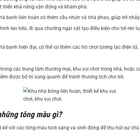
t triển khả năng vận động và khám phá.
hà banh liên hoàn có thêm cầu nhún và nhà phao, giúp trẻ nhảy
hình leo trèo, đi qua chướng ngại vật tạo điều kiện cho trẻ rèn 
hà banh hiện đại, có thể có thêm các trò chơi tương tác điện tử, g
ong các trung tâm thương mại, khu vui chơi trong nhà, hoặc các 
mềm được bố trí xung quanh để tránh thương tích cho trẻ.
những tông màu gì?
t kế với các tông màu tươi sáng và sinh động để thu hút sự ch