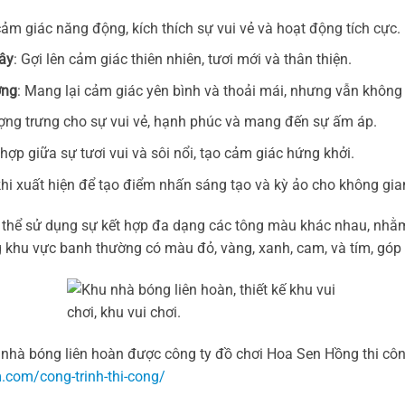
cảm giác năng động, kích thích sự vui vẻ và hoạt động tích cực.
ây
: Gợi lên cảm giác thiên nhiên, tươi mới và thân thiện.
ơng
: Mang lại cảm giác yên bình và thoải mái, nhưng vẫn không 
ợng trưng cho sự vui vẻ, hạnh phúc và mang đến sự ấm áp.
 hợp giữa sự tươi vui và sôi nổi, tạo cảm giác hứng khởi.
khi xuất hiện để tạo điểm nhấn sáng tạo và kỳ ảo cho không gia
ó thể sử dụng sự kết hợp đa dạng các tông màu khác nhau, nh
khu vực banh thường có màu đỏ, vàng, xanh, cam, và tím, góp p
hà bóng liên hoàn được công ty đồ chơi Hoa Sen Hồng thi công 
.com/cong-trinh-thi-cong/