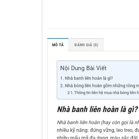
MÔ TẢ
ĐÁNH GIÁ (0)
Nội Dung Bài Viết
Nhà banh liên hoàn là gì?
Nhà bóng liên hoàn gồm những tông m
Thông tin liên hệ mua nhà bóng liên 
Nhà banh liên hoàn là gì?
Nhà banh liên hoàn (hay còn gọi là n
nhiều kỹ năng: đứng vững, leo treo, đ
nhiều mẩu mã đa dạng, màu sắc đặt sắ