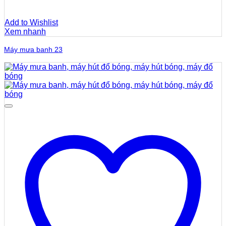
Add to Wishlist
Xem nhanh
Máy mưa banh 23