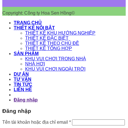
Copyright: Công ty Hoa Sen Hồng©
TRANG CHỦ
THIẾT KẾ NỔI BẬT
THIẾT KẾ KHU HƯỚNG NGHIỆP
THIẾT KẾ ĐẶC BIỆT
THIẾT KẾ THEO CHỦ ĐỀ
THIẾT KẾ TỔNG HỢP
SẢN PHẨM
KHU VUI CHƠI TRONG NHÀ
NHÀ HƠI
KHU VUI CHƠI NGOÀI TRỜI
DỰ ÁN
TƯ VẤN
TIN TỨC
LIÊN HỆ
Đăng nhập
Đăng nhập
Bắt
Tên tài khoản hoặc địa chỉ email
*
buộc